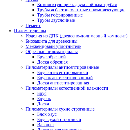
Комплектующие к двухслойным трубам
Трубы асбестоцементные и комплектующие
Трубы гофрированные
Трубы двуслойные
Цемент
Пиломатериалы
Изделия из ДПК (древесно-полимерный композит)
Биозащита для древесины
Межвенцовый уплотнитель
Обрезные пиломатериалы
Брус обрезной
Доска обрезная
Пиломатериалы антисептированные
Брус антисептированный
Брусок антисептированный
Доска антисептированная
Пиломатериалы естественной влажности
Брус
Брусок
Доска
Пиломатериалы сухие строганные
Блок-хаус
Брус сухой строганый
Вагонка
Доска сухая строганая