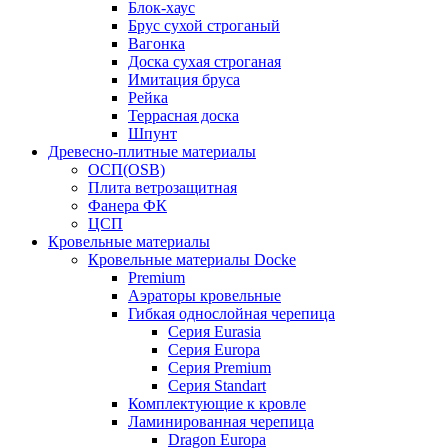
Блок-хаус
Брус сухой строганый
Вагонка
Доска сухая строганая
Имитация бруса
Рейка
Террасная доска
Шпунт
Древесно-плитные материалы
ОСП(OSB)
Плита ветрозащитная
Фанера ФК
ЦСП
Кровельные материалы
Кровельные материалы Docke
Premium
Аэраторы кровельные
Гибкая однослойная черепица
Серия Eurasia
Серия Europa
Серия Premium
Серия Standart
Комплектующие к кровле
Ламинированная черепица
Dragon Europa