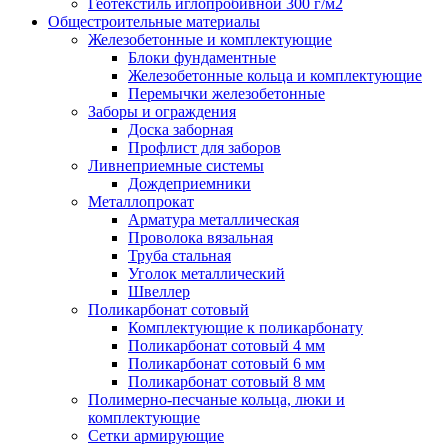
Геотекстиль иглопробивной 300 г/м2
Общестроительные материалы
Железобетонные и комплектующие
Блоки фундаментные
Железобетонные кольца и комплектующие
Перемычки железобетонные
Заборы и ограждения
Доска заборная
Профлист для заборов
Ливнеприемные системы
Дождеприемники
Металлопрокат
Арматура металлическая
Проволока вязальная
Труба стальная
Уголок металлический
Швеллер
Поликарбонат сотовый
Комплектующие к поликарбонату
Поликарбонат сотовый 4 мм
Поликарбонат сотовый 6 мм
Поликарбонат сотовый 8 мм
Полимерно-песчаные кольца, люки и
комплектующие
Сетки армирующие