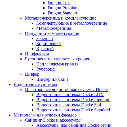
Dragon Lux
Dragon Premium
Dragon Standart
Металлочерепица и комплектующие
Комплектующие к металлочерепице
Металлочерепица
Ондулин и комплектующие
Зеленый
Коричневый
Красный
Профнастил
Рулонная и наплавляемая кровля
Наплавляемая кровля
Рубероид
Шифер
Шифер плоский
Водосточные системы
Пластиковые водосточные системы Docke
Водосточные системы Docke LUX
Водосточные системы Docke Premium
Водосточные системы Docke Stal
Водосточные системы Docke Standard
Материалы для отделки фасадов
Сайдинг Docke и аксессуары
Аксессуары для сайдинга Docke серии