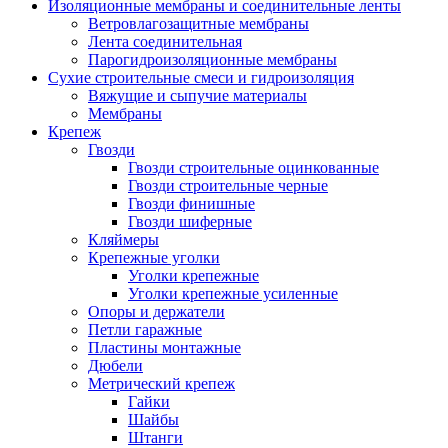
Изоляционные мембраны и соединительные ленты
Ветровлагозащитные мембраны
Лента соединительная
Парогидроизоляционные мембраны
Сухие строительные смеси и гидроизоляция
Вяжущие и сыпучие материалы
Мембраны
Крепеж
Гвозди
Гвозди строительные оцинкованные
Гвозди строительные черные
Гвозди финишные
Гвозди шиферные
Кляймеры
Крепежные уголки
Уголки крепежные
Уголки крепежные усиленные
Опоры и держатели
Петли гаражные
Пластины монтажные
Дюбели
Метрический крепеж
Гайки
Шайбы
Штанги