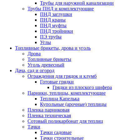
Трубы для наружной канализации
Трубы ПНД и комплектующие
ПНД заглушки
ПНД краны
ПНД муфты
ПНД тройники
ПЭ трубы
Углы
Топливные брикеты, дрова и уголь
Дрова
Топливные брикеты
Уголь древесный
Дача, сад и огород
Ограждения для грядок и клумб
Готовые грядки
Грядки из плоского шифера
Парники, теплицы, комплектующие
Теплица Капелька
Купольные (арочные) теплицы
Пленка парниковая
Пленка техническая
Сотовый поликарбонат для теплиц
Тачки
Тачки садовые
Тачки строительные