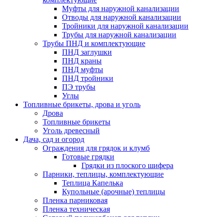
Муфты для наружной канализации
Отводы для наружной канализации
Тройники для наружной канализации
Трубы для наружной канализации
Трубы ПНД и комплектующие
ПНД заглушки
ПНД краны
ПНД муфты
ПНД тройники
ПЭ трубы
Углы
Топливные брикеты, дрова и уголь
Дрова
Топливные брикеты
Уголь древесный
Дача, сад и огород
Ограждения для грядок и клумб
Готовые грядки
Грядки из плоского шифера
Парники, теплицы, комплектующие
Теплица Капелька
Купольные (арочные) теплицы
Пленка парниковая
Пленка техническая