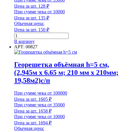
Цена за шт.
128
₽
При сумме чека от 10000
Цена за шт.
135
₽
Обычная цена:
Цена за шт.
150
₽
Количество
товара
В корзину
Манжета
АРТ: 00827
резин.
для
колодцев
Георешетка объёмная h=5 см,
110
(2,945м х 6.65 м; 210 мм х 210мм;
мм
19,58м2)с/п
При сумме чека от 100000
Цена за шт.
1605
₽
При сумме чека от 35000
Цена за шт.
1658
₽
При сумме чека от 10000
Цена за шт.
1694
₽
Обычная цена: