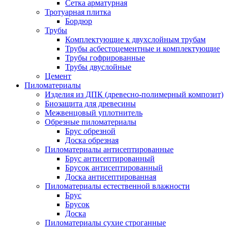
Сетка арматурная
Тротуарная плитка
Бордюр
Трубы
Комплектующие к двухслойным трубам
Трубы асбестоцементные и комплектующие
Трубы гофрированные
Трубы двуслойные
Цемент
Пиломатериалы
Изделия из ДПК (древесно-полимерный композит)
Биозащита для древесины
Межвенцовый уплотнитель
Обрезные пиломатериалы
Брус обрезной
Доска обрезная
Пиломатериалы антисептированные
Брус антисептированный
Брусок антисептированный
Доска антисептированная
Пиломатериалы естественной влажности
Брус
Брусок
Доска
Пиломатериалы сухие строганные