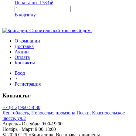
Цена за шт.
1783
₽
Количество
товара
В корзину
Георешетка
объёмная
h=5
см,
(2,945м
О компании
х
Доставка
6.65
Акции
м;
Оплата
210
Контакты
мм
Вход
х
/
210мм;
Регистрация
19,58м2)с/
п
Контакты:
+7 (812) 960-58-30
Лен. область, Новоселье, промзона Пески, Красносельское
шоссе, уч.2
Апрель - Октябрь: 9:00-19:00
Ноябрь - Март: 9:00-18:00
© 2026 СТД «Бригадир». Все права защищены.