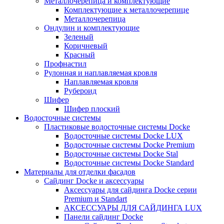
Металлочерепица и комплектующие
Комплектующие к металлочерепице
Металлочерепица
Ондулин и комплектующие
Зеленый
Коричневый
Красный
Профнастил
Рулонная и наплавляемая кровля
Наплавляемая кровля
Рубероид
Шифер
Шифер плоский
Водосточные системы
Пластиковые водосточные системы Docke
Водосточные системы Docke LUX
Водосточные системы Docke Premium
Водосточные системы Docke Stal
Водосточные системы Docke Standard
Материалы для отделки фасадов
Сайдинг Docke и аксессуары
Аксессуары для сайдинга Docke серии
Premium и Standart
АКСЕССУАРЫ ДЛЯ САЙДИНГА LUX
Панели сайдинг Docke