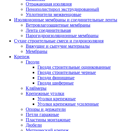
Отражающая изоляция
Пенополистирол экструдированный
Уплотнители межвенцовые
Изоляционные мембраны и соединительные ленты
Ветровлагозащитные мембраны
Лента соединительная
Парогидроизоляционные мембраны
Сухие строительные смеси и гидроизоляция
Вяжущие и сыпучие материалы
Мембраны
Крепеж
Гвозди
Гвозди строительные оцинкованные
Гвозди строительные черные
Гвозди финишные
Гвозди шиферные
Кляймеры
Крепежные уголки
Уголки крепежные
Уголки крепежные усиленные
Опоры и держатели
Петли гаражные
Пластины монтажные
Дюбели
Метрический крепеж