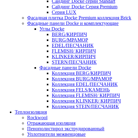
Cайдинг Docke серии Standart
Сайдинг Docke Серия Premium
Серия LUX
Фасадная плитка Docke Premium коллекция Brick
Фасадные панели Docke и комплектующие
Углы Docke
BERG/КИРПИЧ
BURG/МРАМОР
EDEL/ПЕСЧАНИК
FLEMISH/ КИРПИЧ
KLINKER/КИРПИЧ
STERN/ПЕСЧАНИК
Фасадные панели Docke
Коллекция BERG/КИРПИЧ
Коллекция BURG/МРАМОР
Коллекция EDEL/ПЕСЧАНИК
Коллекция FELS/КАМЕНЬ
Коллекция FLEMISH/ КИРПИЧ
Коллекция KLINKER/ КИРПИЧ
Коллекция STEIN/ПЕСЧАНИК
Теплоизоляция
Rockwool
Отражающая изоляция
Пенополистирол экструдированный
Уплотнители межвенцовые