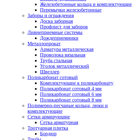
Железобетонные кольца и комплектующие
Перемычки железобетонные
Заборы и ограждения
Доска заборная
Профлист для заборов
Ливнеприемные системы
Дождеприемники
Металлопрокат
Арматура металлическая
Проволока вязальная
Труба стальная
Уголок металлический
Швеллер
Поликарбонат сотовый
Комплектующие к поликарбонату
Поликарбонат сотовый 4 мм
Поликарбонат сотовый 6 мм
Поликарбонат сотовый 8 мм
Полимерно-песчаные кольца, люки и
комплектующие
Сетки армирующие
Сетка арматурная
Тротуарная плитка
Бордюр
Трубы