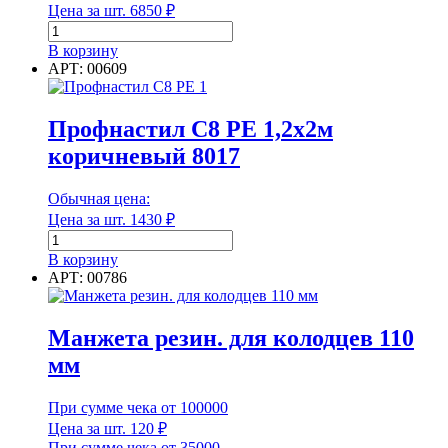
Цена за шт.
6850
₽
Количество
товара
В корзину
Колодец
АРТ: 00609
фильтрационный
конический
1,5
Профнастил С8 РЕ 1,2х2м
м
коричневый 8017
+люк
Обычная цена:
Цена за шт.
1430
₽
Количество
товара
В корзину
Профнастил
АРТ: 00786
С8
РЕ
1,2х2м
Манжета резин. для колодцев 110
коричневый
мм
8017
При сумме чека от 100000
Цена за шт.
120
₽
При сумме чека от 35000