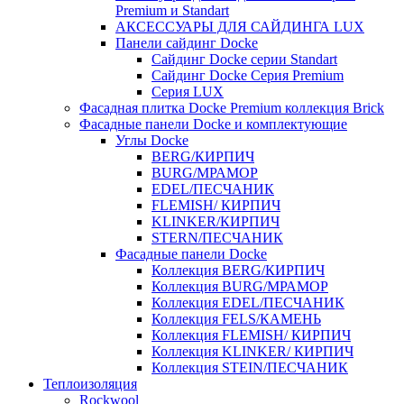
Premium и Standart
АКСЕССУАРЫ ДЛЯ САЙДИНГА LUX
Панели сайдинг Docke
Cайдинг Docke серии Standart
Сайдинг Docke Серия Premium
Серия LUX
Фасадная плитка Docke Premium коллекция Brick
Фасадные панели Docke и комплектующие
Углы Docke
BERG/КИРПИЧ
BURG/МРАМОР
EDEL/ПЕСЧАНИК
FLEMISH/ КИРПИЧ
KLINKER/КИРПИЧ
STERN/ПЕСЧАНИК
Фасадные панели Docke
Коллекция BERG/КИРПИЧ
Коллекция BURG/МРАМОР
Коллекция EDEL/ПЕСЧАНИК
Коллекция FELS/КАМЕНЬ
Коллекция FLEMISH/ КИРПИЧ
Коллекция KLINKER/ КИРПИЧ
Коллекция STEIN/ПЕСЧАНИК
Теплоизоляция
Rockwool