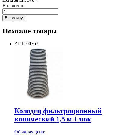
В наличии
Количество
товара
В корзину
Отвод
90
Похожие товары
ДГТ
200
АРТ: 00367
Колодец фильтрационный
конический 1,5 м +люк
Обычная цена: