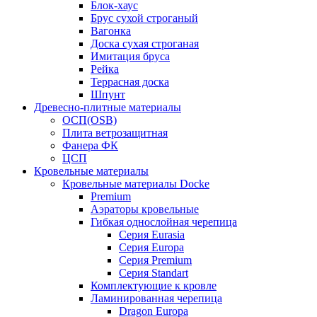
Блок-хаус
Брус сухой строганый
Вагонка
Доска сухая строганая
Имитация бруса
Рейка
Террасная доска
Шпунт
Древесно-плитные материалы
ОСП(OSB)
Плита ветрозащитная
Фанера ФК
ЦСП
Кровельные материалы
Кровельные материалы Docke
Premium
Аэраторы кровельные
Гибкая однослойная черепица
Серия Eurasia
Серия Europa
Серия Premium
Серия Standart
Комплектующие к кровле
Ламинированная черепица
Dragon Europa