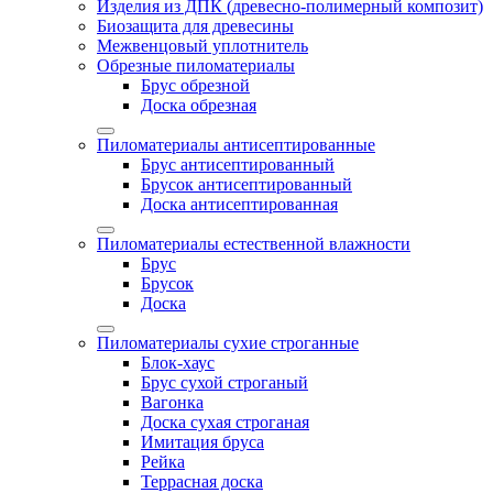
Изделия из ДПК (древесно-полимерный композит)
Биозащита для древесины
Межвенцовый уплотнитель
Обрезные пиломатериалы
Брус обрезной
Доска обрезная
Пиломатериалы антисептированные
Брус антисептированный
Брусок антисептированный
Доска антисептированная
Пиломатериалы естественной влажности
Брус
Брусок
Доска
Пиломатериалы сухие строганные
Блок-хаус
Брус сухой строганый
Вагонка
Доска сухая строганая
Имитация бруса
Рейка
Террасная доска