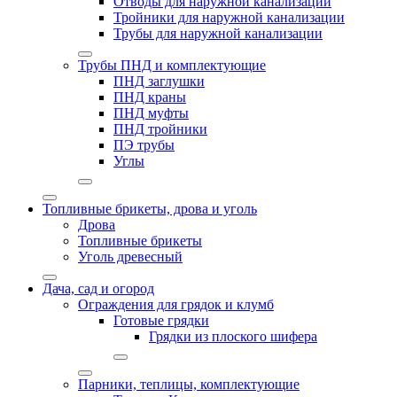
Отводы для наружной канализации
Тройники для наружной канализации
Трубы для наружной канализации
Трубы ПНД и комплектующие
ПНД заглушки
ПНД краны
ПНД муфты
ПНД тройники
ПЭ трубы
Углы
Топливные брикеты, дрова и уголь
Дрова
Топливные брикеты
Уголь древесный
Дача, сад и огород
Ограждения для грядок и клумб
Готовые грядки
Грядки из плоского шифера
Парники, теплицы, комплектующие