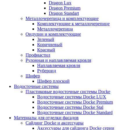
Dragon Lux
Dragon Premium
Dragon Standart
Металлочерепица и комплектующие
Комплектующие к металлочерепице
Металлочерепица
Ондулин и комплектующие
Зеленый
Коричневый
Красный
Профнастил
Рулонная и наплавляемая кровля
Наплавляемая кровля
Рубероид
Шифер
Шифер плоский
Водосточные системы
Пластиковые водосточные системы Docke
Водосточные системы Docke LUX
Водосточные системы Docke Premium
Водосточные системы Docke Stal
Водосточные системы Docke Standard
Материалы для отделки фасадов
Сайдинг Docke и аксессуары
Аксессуары для сайдинга Docke серии