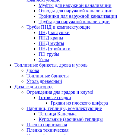
Муфты для наружной канализации
Отводы для наружной канализации
Тройники для наружной канализации
Трубы для наружной канализации
Трубы ПНД и комплектующие
ПНД заглушки
ПНД краны
ПНД муфты
ПНД тройники
ПЭ трубы
Углы
Топливные брикеты, дрова и уголь
Дрова
Топливные брикеты
Уголь древесный
Дача, сад и огород
Ограждения для грядок и клумб
Готовые грядки
Грядки из плоского шифера
Парники, теплицы, комплектующие
Теплица Капелька
Купольные (арочные) теплицы
Пленка парниковая
Пленка техническая