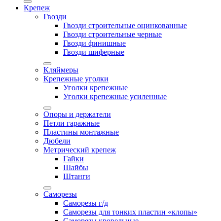
Крепеж
Гвозди
Гвозди строительные оцинкованные
Гвозди строительные черные
Гвозди финишные
Гвозди шиферные
Кляймеры
Крепежные уголки
Уголки крепежные
Уголки крепежные усиленные
Опоры и держатели
Петли гаражные
Пластины монтажные
Дюбели
Метрический крепеж
Гайки
Шайбы
Штанги
Саморезы
Саморезы г/д
Саморезы для тонких пластин «клопы»
Саморезы кровельные