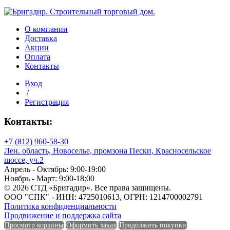
ПНД
компрессионная
25х25мм
О компании
Доставка
Акции
Оплата
Контакты
Вход
/
Регистрация
Контакты:
+7 (812) 960-58-30
Лен. область, Новоселье, промзона Пески, Красносельское
шоссе, уч.2
Апрель - Октябрь: 9:00-19:00
Ноябрь - Март: 9:00-18:00
© 2026 СТД «Бригадир». Все права защищены.
ООО "СПК" - ИНН: 4725010613, ОГРН: 1214700002791
Политика конфиденциальности
Продвижение и поддержка сайта
Просмотр корзины
Оформить заказ
Продолжить покупки