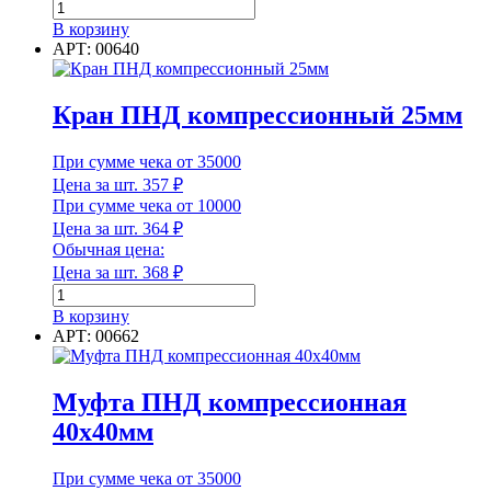
Количество
товара
В корзину
Тройник
АРТ: 00640
ПНД
компрессионный
40х40х40мм
Кран ПНД компрессионный 25мм
При сумме чека от 35000
Цена за шт.
357
₽
При сумме чека от 10000
Цена за шт.
364
₽
Обычная цена:
Цена за шт.
368
₽
Количество
товара
В корзину
Кран
АРТ: 00662
ПНД
компрессионный
25мм
Муфта ПНД компрессионная
40х40мм
При сумме чека от 35000