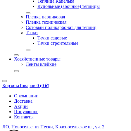
Теплица Капелька
Купольные (арочные) теплицы
Пленка парниковая
Пленка техническая
Сотовый поликарбонат для теплиц
Тачки
Тачки садовые
Тачки строительные
Хозяйственные товары
Ленты клейкие
Корзина
Товаров 0 (
0
₽
)
О компании
Доставка
Акции
Популярное
Контакты
ЛО, Новоселье, пз Пески, Красносельское ш., уч. 2