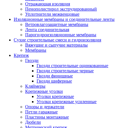
Отражающая изоляция
Пенополистирол экструдированный
Уплотнители межвенцовые
Изоляционные мембраны и соединительные ленты
Ветровлагозащитные мембраны
Лента соединительная
Парогидроизоляционные мембраны
Сухие строительные смеси и гидроизоляция
Вяжущие и сыпучие материалы
Мембраны
Крепеж
Гвозди
Гвозди строительные оцинкованные
Гвозди строительные черные
Гвозди финишные
Гвозди шиферные
Кляймеры
Крепежные уголки
Уголки крепежные
Уголки крепежные усиленные
Опоры и держатели
Петли гаражные
Пластины монтажные
Дюбели
Метрический крепеж