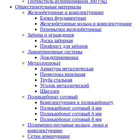
Геотекстиль иглопробивной 300 г/м2
Общестроительные материалы
Железобетонные и комплектующие
Блоки фундаментные
Железобетонные кольца и комплектующие
Перемычки железобетонные
Заборы и ограждения
Доска заборная
Профлист для заборов
Ливнеприемные системы
Дождеприемники
Металлопрокат
Арматура металлическая
Проволока вязальная
Труба стальная
Уголок металлический
Швеллер
Поликарбонат сотовый
Комплектующие к поликарбонату
Поликарбонат сотовый 4 мм
Поликарбонат сотовый 6 мм
Поликарбонат сотовый 8 мм
Полимерно-песчаные кольца, люки и
комплектующие
Сетки армирующие