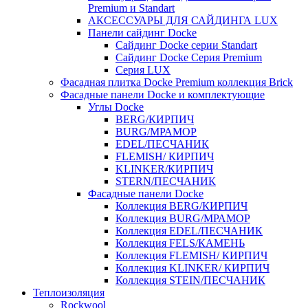
Premium и Standart
АКСЕССУАРЫ ДЛЯ САЙДИНГА LUX
Панели сайдинг Docke
Cайдинг Docke серии Standart
Сайдинг Docke Серия Premium
Серия LUX
Фасадная плитка Docke Premium коллекция Brick
Фасадные панели Docke и комплектующие
Углы Docke
BERG/КИРПИЧ
BURG/МРАМОР
EDEL/ПЕСЧАНИК
FLEMISH/ КИРПИЧ
KLINKER/КИРПИЧ
STERN/ПЕСЧАНИК
Фасадные панели Docke
Коллекция BERG/КИРПИЧ
Коллекция BURG/МРАМОР
Коллекция EDEL/ПЕСЧАНИК
Коллекция FELS/КАМЕНЬ
Коллекция FLEMISH/ КИРПИЧ
Коллекция KLINKER/ КИРПИЧ
Коллекция STEIN/ПЕСЧАНИК
Теплоизоляция
Rockwool