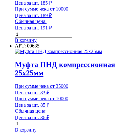
Цена за шт.
185
₽
При сумме чека от 10000
Цена за шт.
189
₽
Обычная цена:
Цена за шт.
191
₽
Количество
товара
В корзину
Муфта
АРТ: 00635
ПНД
компрессионная
40х40мм
Муфта ПНД компрессионная
25х25мм
При сумме чека от 35000
Цена за шт.
83
₽
При сумме чека от 10000
Цена за шт.
85
₽
Обычная цена:
Цена за шт.
86
₽
Количество
товара
В корзину
Муфта