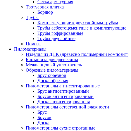
Сетка арматурная
Тротуарная плитка
Бордюр
Трубы
Комплектующие к двухслойным трубам
Трубы асбестоцементные и комплектующие
Трубы гофрированные
Трубы двуслойные
Цемент
Пиломатериалы
Изделия из ДПК (древесно-полимерный композит)
Биозащита для древесины
Межвенцовый уплотнитель
Обрезные пиломатериалы
Брус обрезной
Доска обрезная
Пиломатериалы антисептированные
Брус антисептированный
Брусок антисептированный
Доска антисептированная
Пиломатериалы естественной влажности
Брус
Брусок
Доска
Пиломатериалы сухие строганные