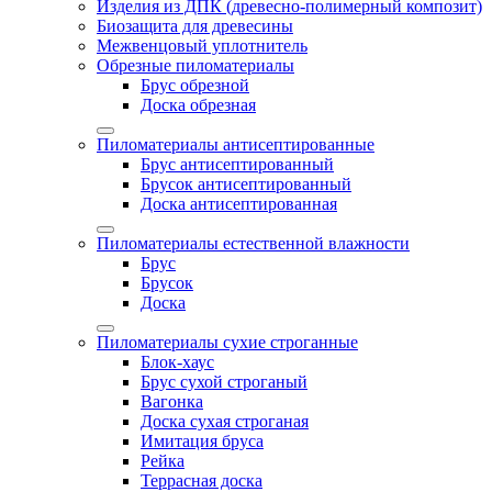
Изделия из ДПК (древесно-полимерный композит)
Биозащита для древесины
Межвенцовый уплотнитель
Обрезные пиломатериалы
Брус обрезной
Доска обрезная
Пиломатериалы антисептированные
Брус антисептированный
Брусок антисептированный
Доска антисептированная
Пиломатериалы естественной влажности
Брус
Брусок
Доска
Пиломатериалы сухие строганные
Блок-хаус
Брус сухой строганый
Вагонка
Доска сухая строганая
Имитация бруса
Рейка
Террасная доска