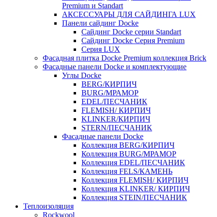
Premium и Standart
АКСЕССУАРЫ ДЛЯ САЙДИНГА LUX
Панели сайдинг Docke
Cайдинг Docke серии Standart
Сайдинг Docke Серия Premium
Серия LUX
Фасадная плитка Docke Premium коллекция Brick
Фасадные панели Docke и комплектующие
Углы Docke
BERG/КИРПИЧ
BURG/МРАМОР
EDEL/ПЕСЧАНИК
FLEMISH/ КИРПИЧ
KLINKER/КИРПИЧ
STERN/ПЕСЧАНИК
Фасадные панели Docke
Коллекция BERG/КИРПИЧ
Коллекция BURG/МРАМОР
Коллекция EDEL/ПЕСЧАНИК
Коллекция FELS/КАМЕНЬ
Коллекция FLEMISH/ КИРПИЧ
Коллекция KLINKER/ КИРПИЧ
Коллекция STEIN/ПЕСЧАНИК
Теплоизоляция
Rockwool