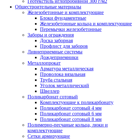
Геотекстиль иглопробивной 300 г/м2
Общестроительные материалы
Железобетонные и комплектующие
Блоки фундаментные
Железобетонные кольца и комплектующие
Перемычки железобетонные
Заборы и ограждения
Доска заборная
Профлист для заборов
Ливнеприемные системы
Дождеприемники
Металлопрокат
Арматура металлическая
Проволока вязальная
Труба стальная
Уголок металлический
Швеллер
Поликарбонат сотовый
Комплектующие к поликарбонату
Поликарбонат сотовый 4 мм
Поликарбонат сотовый 6 мм
Поликарбонат сотовый 8 мм
Полимерно-песчаные кольца, люки и
комплектующие
Сетки армирующие