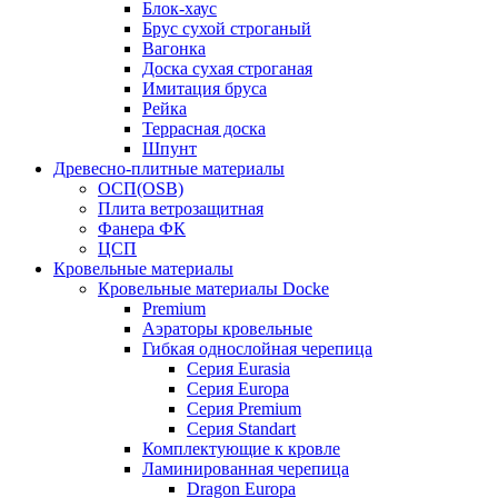
Блок-хаус
Брус сухой строганый
Вагонка
Доска сухая строганая
Имитация бруса
Рейка
Террасная доска
Шпунт
Древесно-плитные материалы
ОСП(OSB)
Плита ветрозащитная
Фанера ФК
ЦСП
Кровельные материалы
Кровельные материалы Docke
Premium
Аэраторы кровельные
Гибкая однослойная черепица
Серия Eurasia
Серия Europa
Серия Premium
Серия Standart
Комплектующие к кровле
Ламинированная черепица
Dragon Europa