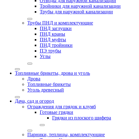
Отводы для наружной канализации
Тройники для наружной канализации
Трубы для наружной канализации
Трубы ПНД и комплектующие
ПНД заглушки
ПНД краны
ПНД муфты
ПНД тройники
ПЭ трубы
Углы
Топливные брикеты, дрова и уголь
Дрова
Топливные брикеты
Уголь древесный
Дача, сад и огород
Ограждения для грядок и клумб
Готовые грядки
Грядки из плоского шифера
Парники, теплицы, комплектующие