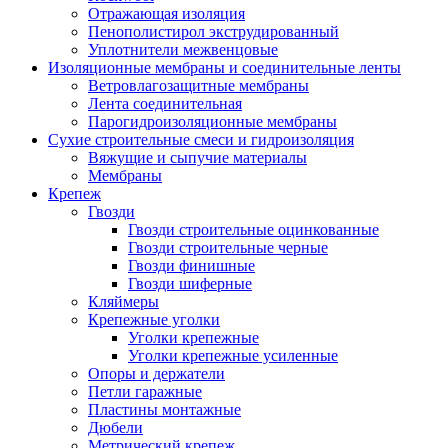
Отражающая изоляция
Пенополистирол экструдированный
Уплотнители межвенцовые
Изоляционные мембраны и соединительные ленты
Ветровлагозащитные мембраны
Лента соединительная
Парогидроизоляционные мембраны
Сухие строительные смеси и гидроизоляция
Вяжущие и сыпучие материалы
Мембраны
Крепеж
Гвозди
Гвозди строительные оцинкованные
Гвозди строительные черные
Гвозди финишные
Гвозди шиферные
Кляймеры
Крепежные уголки
Уголки крепежные
Уголки крепежные усиленные
Опоры и держатели
Петли гаражные
Пластины монтажные
Дюбели
Метрический крепеж