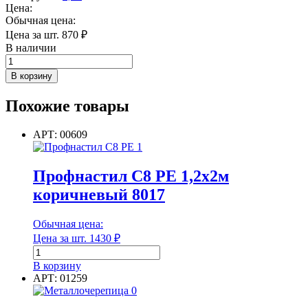
Цена:
Обычная цена:
Цена за шт.
870
₽
В наличии
Количество
товара
В корзину
Ендова
наружная
Похожие товары
2
м
зелёный
АРТ: 00609
мох
(RAL
6005)
Профнастил С8 РЕ 1,2х2м
коричневый 8017
Обычная цена:
Цена за шт.
1430
₽
Количество
товара
В корзину
Профнастил
АРТ: 01259
С8
РЕ