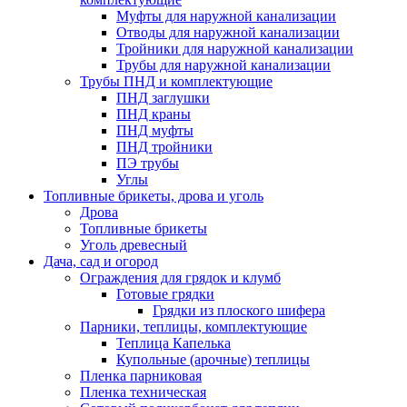
Муфты для наружной канализации
Отводы для наружной канализации
Тройники для наружной канализации
Трубы для наружной канализации
Трубы ПНД и комплектующие
ПНД заглушки
ПНД краны
ПНД муфты
ПНД тройники
ПЭ трубы
Углы
Топливные брикеты, дрова и уголь
Дрова
Топливные брикеты
Уголь древесный
Дача, сад и огород
Ограждения для грядок и клумб
Готовые грядки
Грядки из плоского шифера
Парники, теплицы, комплектующие
Теплица Капелька
Купольные (арочные) теплицы
Пленка парниковая
Пленка техническая