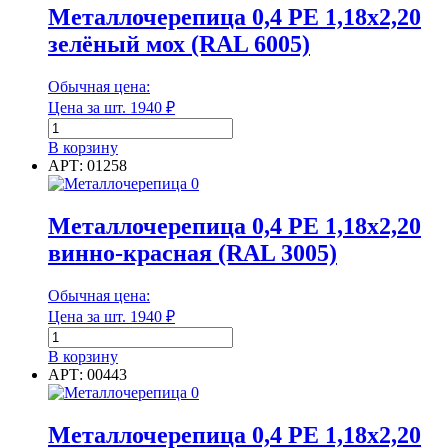
1,2х2м
Металлочерепица 0,4 РЕ 1,18х2,20
коричневый
зелёный мох (RAL 6005)
8017
Обычная цена:
Цена за шт.
1940
₽
Количество
товара
В корзину
Металлочерепица
АРТ: 01258
0,4
РЕ
1,18х2,20
Металлочерепица 0,4 РЕ 1,18х2,20
зелёный
винно-красная (RAL 3005)
мох
(RAL
6005)
Обычная цена:
Цена за шт.
1940
₽
Количество
товара
В корзину
Металлочерепица
АРТ: 00443
0,4
РЕ
1,18х2,20
Металлочерепица 0,4 РЕ 1,18х2,20
винно-