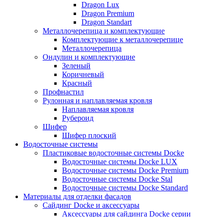
Dragon Lux
Dragon Premium
Dragon Standart
Металлочерепица и комплектующие
Комплектующие к металлочерепице
Металлочерепица
Ондулин и комплектующие
Зеленый
Коричневый
Красный
Профнастил
Рулонная и наплавляемая кровля
Наплавляемая кровля
Рубероид
Шифер
Шифер плоский
Водосточные системы
Пластиковые водосточные системы Docke
Водосточные системы Docke LUX
Водосточные системы Docke Premium
Водосточные системы Docke Stal
Водосточные системы Docke Standard
Материалы для отделки фасадов
Сайдинг Docke и аксессуары
Аксессуары для сайдинга Docke серии