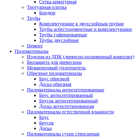
Сетка арматурная
Тротуарная плитка
Бордюр
Трубы
Комплектующие к двухслойным трубам
Трубы асбестоцементные и комплектующие
Трубы гофрированные
Трубы двуслойные
Цемент
Пиломатериалы
Изделия из ДПК (древесно-полимерный композит)
Биозащита для древесины
Межвенцовый уплотнитель
Обрезные пиломатериалы
Брус обрезной
Доска обрезная
Пиломатериалы антисептированные
Брус антисептированный
Брусок антисептированный
Доска антисептированная
Пиломатериалы естественной влажности
Брус
Брусок
Доска
Пиломатериалы сухие строганные