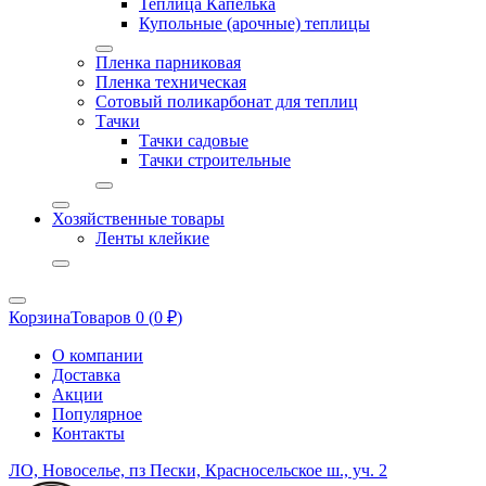
Теплица Капелька
Купольные (арочные) теплицы
Пленка парниковая
Пленка техническая
Сотовый поликарбонат для теплиц
Тачки
Тачки садовые
Тачки строительные
Хозяйственные товары
Ленты клейкие
Корзина
Товаров 0 (
0
₽
)
О компании
Доставка
Акции
Популярное
Контакты
ЛО, Новоселье, пз Пески, Красносельское ш., уч. 2