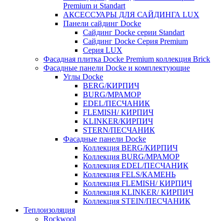
Premium и Standart
АКСЕССУАРЫ ДЛЯ САЙДИНГА LUX
Панели сайдинг Docke
Cайдинг Docke серии Standart
Сайдинг Docke Серия Premium
Серия LUX
Фасадная плитка Docke Premium коллекция Brick
Фасадные панели Docke и комплектующие
Углы Docke
BERG/КИРПИЧ
BURG/МРАМОР
EDEL/ПЕСЧАНИК
FLEMISH/ КИРПИЧ
KLINKER/КИРПИЧ
STERN/ПЕСЧАНИК
Фасадные панели Docke
Коллекция BERG/КИРПИЧ
Коллекция BURG/МРАМОР
Коллекция EDEL/ПЕСЧАНИК
Коллекция FELS/КАМЕНЬ
Коллекция FLEMISH/ КИРПИЧ
Коллекция KLINKER/ КИРПИЧ
Коллекция STEIN/ПЕСЧАНИК
Теплоизоляция
Rockwool