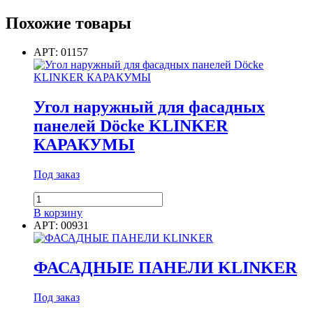
Фасадная
плитка
Похожие товары
Döcke
PREMIUM
BRICK
АРТ: 01157
Песчаный
Угол наружный для фасадных
панелей Döcke KLINKER
КАРАКУМЫ
Под заказ
Количество
товара
В корзину
Угол
АРТ: 00931
наружный
для
фасадных
ФАСАДНЫЕ ПАНЕЛИ KLINKER
панелей
Döcke
Под заказ
KLINKER
КАРАКУМЫ