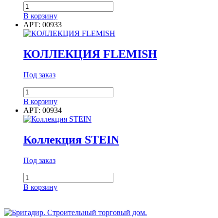
Количество
товара
В корзину
ФАСАДНЫЕ
АРТ: 00933
ПАНЕЛИ
KLINKER
КОЛЛЕКЦИЯ FLEMISH
Под заказ
Количество
товара
В корзину
КОЛЛЕКЦИЯ
АРТ: 00934
FLEMISH
Коллекция STEIN
Под заказ
Количество
товара
В корзину
Коллекция
STEIN