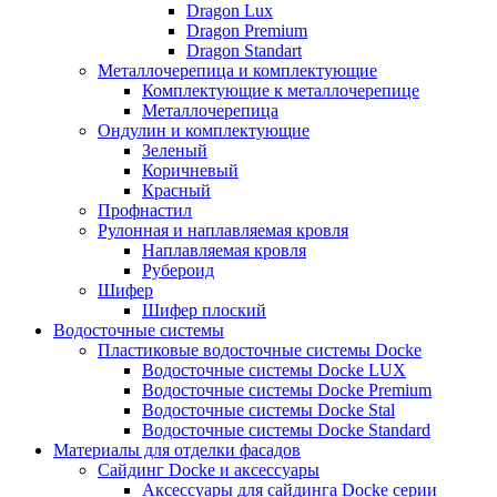
Dragon Lux
Dragon Premium
Dragon Standart
Металлочерепица и комплектующие
Комплектующие к металлочерепице
Металлочерепица
Ондулин и комплектующие
Зеленый
Коричневый
Красный
Профнастил
Рулонная и наплавляемая кровля
Наплавляемая кровля
Рубероид
Шифер
Шифер плоский
Водосточные системы
Пластиковые водосточные системы Docke
Водосточные системы Docke LUX
Водосточные системы Docke Premium
Водосточные системы Docke Stal
Водосточные системы Docke Standard
Материалы для отделки фасадов
Сайдинг Docke и аксессуары
Аксессуары для сайдинга Docke серии