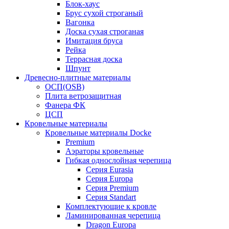
Блок-хаус
Брус сухой строганый
Вагонка
Доска сухая строганая
Имитация бруса
Рейка
Террасная доска
Шпунт
Древесно-плитные материалы
ОСП(OSB)
Плита ветрозащитная
Фанера ФК
ЦСП
Кровельные материалы
Кровельные материалы Docke
Premium
Аэраторы кровельные
Гибкая однослойная черепица
Серия Eurasia
Серия Europa
Серия Premium
Серия Standart
Комплектующие к кровле
Ламинированная черепица
Dragon Europa