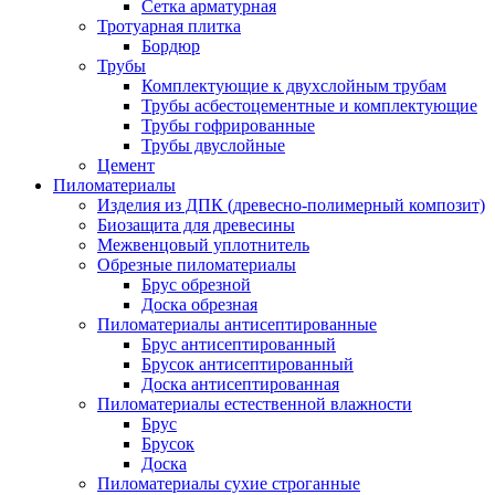
Сетка арматурная
Тротуарная плитка
Бордюр
Трубы
Комплектующие к двухслойным трубам
Трубы асбестоцементные и комплектующие
Трубы гофрированные
Трубы двуслойные
Цемент
Пиломатериалы
Изделия из ДПК (древесно-полимерный композит)
Биозащита для древесины
Межвенцовый уплотнитель
Обрезные пиломатериалы
Брус обрезной
Доска обрезная
Пиломатериалы антисептированные
Брус антисептированный
Брусок антисептированный
Доска антисептированная
Пиломатериалы естественной влажности
Брус
Брусок
Доска
Пиломатериалы сухие строганные