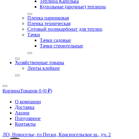
Теплица Капелька
Купольные (арочные) теплицы
Пленка парниковая
Пленка техническая
Сотовый поликарбонат для теплиц
Тачки
Тачки садовые
Тачки строительные
Хозяйственные товары
Ленты клейкие
Корзина
Товаров 0 (
0
₽
)
О компании
Доставка
Акции
Популярное
Контакты
ЛО, Новоселье, пз Пески, Красносельское ш., уч. 2