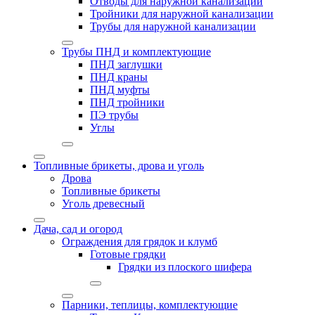
Отводы для наружной канализации
Тройники для наружной канализации
Трубы для наружной канализации
Трубы ПНД и комплектующие
ПНД заглушки
ПНД краны
ПНД муфты
ПНД тройники
ПЭ трубы
Углы
Топливные брикеты, дрова и уголь
Дрова
Топливные брикеты
Уголь древесный
Дача, сад и огород
Ограждения для грядок и клумб
Готовые грядки
Грядки из плоского шифера
Парники, теплицы, комплектующие