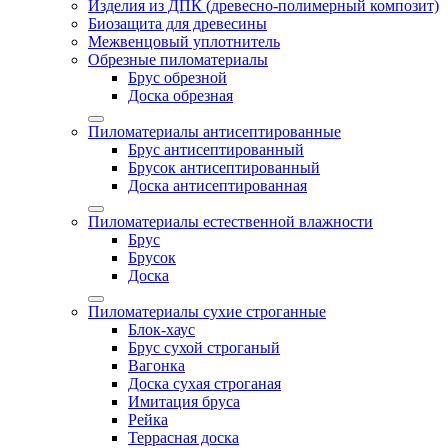
Изделия из ДПК (древесно-полимерный композит)
Биозащита для древесины
Межвенцовый уплотнитель
Обрезные пиломатериалы
Брус обрезной
Доска обрезная
Пиломатериалы антисептированные
Брус антисептированный
Брусок антисептированный
Доска антисептированная
Пиломатериалы естественной влажности
Брус
Брусок
Доска
Пиломатериалы сухие строганные
Блок-хаус
Брус сухой строганый
Вагонка
Доска сухая строганая
Имитация бруса
Рейка
Террасная доска