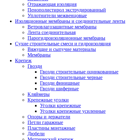
Отражающая изоляция
Пенополистирол экструдированный
Уплотнители межвенцовые
Изоляционные мембраны и соединительные ленты
Ветровлагозащитные мембраны
Лента соединительная
Парогидроизоляционные мембраны
Сухие строительные смеси и гидроизоляция
Вяжущие и сыпучие материалы
Мембраны
Крепеж
Гвозди
Гвозди строительные оцинкованные
Гвозди строительные черные
Гвозди финишные
Гвозди шиферные
Кляймеры
Крепежные уголки
Уголки крепежные
Уголки крепежные усиленные
Опоры и держатели
Петли гаражные
Пластины монтажные
Дюбели
Метрический крепеж