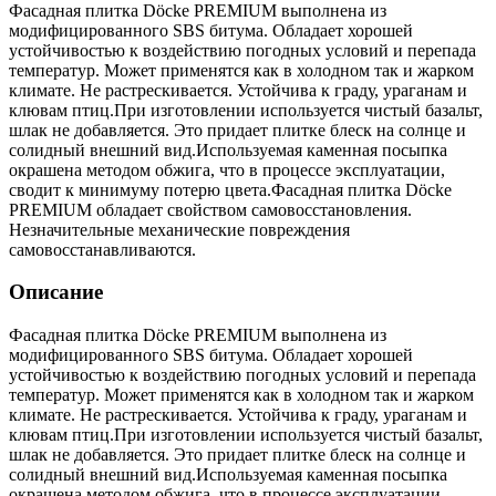
Фасадная плитка Döcke PREMIUM выполнена из
модифицированного SBS битума. Обладает хорошей
устойчивостью к воздействию погодных условий и перепада
температур. Может применятся как в холодном так и жарком
климате. Не растрескивается. Устойчива к граду, ураганам и
клювам птиц.При изготовлении используется чистый базальт,
шлак не добавляется. Это придает плитке блеск на солнце и
солидный внешний вид.Используемая каменная посыпка
окрашена методом обжига, что в процессе эксплуатации,
сводит к минимуму потерю цвета.Фасадная плитка Döcke
PREMIUM обладает свойством самовосстановления.
Незначительные механические повреждения
самовосстанавливаются.
Описание
Фасадная плитка Döcke PREMIUM выполнена из
модифицированного SBS битума. Обладает хорошей
устойчивостью к воздействию погодных условий и перепада
температур. Может применятся как в холодном так и жарком
климате. Не растрескивается. Устойчива к граду, ураганам и
клювам птиц.При изготовлении используется чистый базальт,
шлак не добавляется. Это придает плитке блеск на солнце и
солидный внешний вид.Используемая каменная посыпка
окрашена методом обжига, что в процессе эксплуатации,