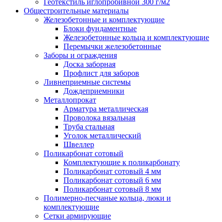
Геотекстиль иглопробивной 300 г/м2
Общестроительные материалы
Железобетонные и комплектующие
Блоки фундаментные
Железобетонные кольца и комплектующие
Перемычки железобетонные
Заборы и ограждения
Доска заборная
Профлист для заборов
Ливнеприемные системы
Дождеприемники
Металлопрокат
Арматура металлическая
Проволока вязальная
Труба стальная
Уголок металлический
Швеллер
Поликарбонат сотовый
Комплектующие к поликарбонату
Поликарбонат сотовый 4 мм
Поликарбонат сотовый 6 мм
Поликарбонат сотовый 8 мм
Полимерно-песчаные кольца, люки и
комплектующие
Сетки армирующие