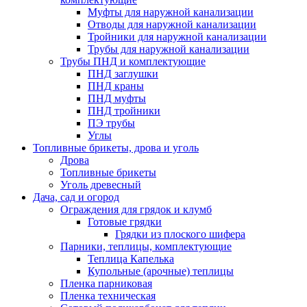
Муфты для наружной канализации
Отводы для наружной канализации
Тройники для наружной канализации
Трубы для наружной канализации
Трубы ПНД и комплектующие
ПНД заглушки
ПНД краны
ПНД муфты
ПНД тройники
ПЭ трубы
Углы
Топливные брикеты, дрова и уголь
Дрова
Топливные брикеты
Уголь древесный
Дача, сад и огород
Ограждения для грядок и клумб
Готовые грядки
Грядки из плоского шифера
Парники, теплицы, комплектующие
Теплица Капелька
Купольные (арочные) теплицы
Пленка парниковая
Пленка техническая