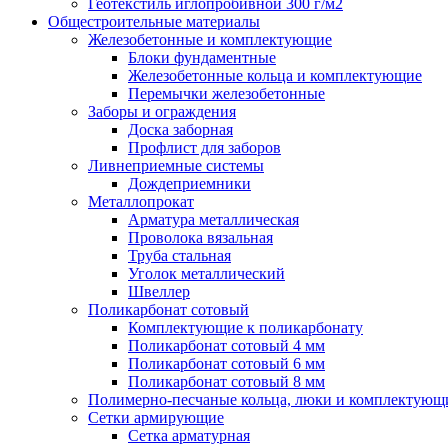
Геотекстиль иглопробивной 300 г/м2
Общестроительные материалы
Железобетонные и комплектующие
Блоки фундаментные
Железобетонные кольца и комплектующие
Перемычки железобетонные
Заборы и ограждения
Доска заборная
Профлист для заборов
Ливнеприемные системы
Дождеприемники
Металлопрокат
Арматура металлическая
Проволока вязальная
Труба стальная
Уголок металлический
Швеллер
Поликарбонат сотовый
Комплектующие к поликарбонату
Поликарбонат сотовый 4 мм
Поликарбонат сотовый 6 мм
Поликарбонат сотовый 8 мм
Полимерно-песчаные кольца, люки и комплектующ
Сетки армирующие
Сетка арматурная