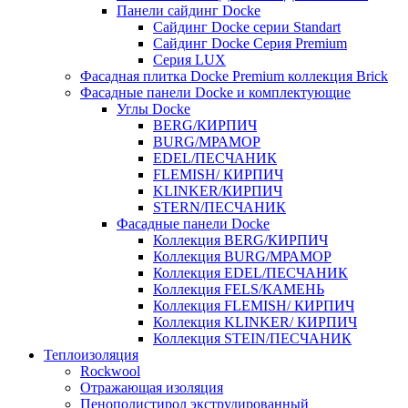
Панели сайдинг Docke
Cайдинг Docke серии Standart
Сайдинг Docke Серия Premium
Серия LUX
Фасадная плитка Docke Premium коллекция Brick
Фасадные панели Docke и комплектующие
Углы Docke
BERG/КИРПИЧ
BURG/МРАМОР
EDEL/ПЕСЧАНИК
FLEMISH/ КИРПИЧ
KLINKER/КИРПИЧ
STERN/ПЕСЧАНИК
Фасадные панели Docke
Коллекция BERG/КИРПИЧ
Коллекция BURG/МРАМОР
Коллекция EDEL/ПЕСЧАНИК
Коллекция FELS/КАМЕНЬ
Коллекция FLEMISH/ КИРПИЧ
Коллекция KLINKER/ КИРПИЧ
Коллекция STEIN/ПЕСЧАНИК
Теплоизоляция
Rockwool
Отражающая изоляция
Пенополистирол экструдированный