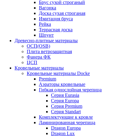
Брус сухой строганый
Вагонка
Доска сухая строганая
Имитация бруса
Рейка
Террасная доска
Шпунт
Древесно-плитные материалы
ОСП(OSB)
Плита ветрозащитная
Фанера ФК
ЦСП
Кровельные материалы
Кровельные материалы Docke
Premium
Аэраторы кровельные
Гибкая однослойная черепица
Серия Eurasia
Серия Europa
Серия Premium
Серия Standart
Комплектующие к кровле
Ламинированная черепица
Dragon Europa
Dragon Lux