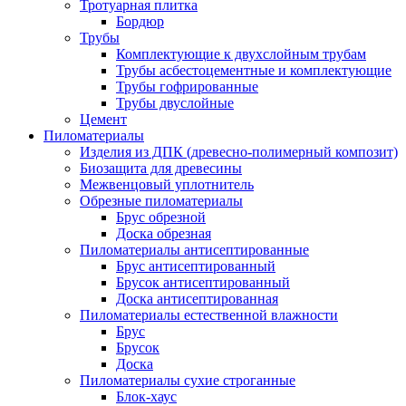
Тротуарная плитка
Бордюр
Трубы
Комплектующие к двухслойным трубам
Трубы асбестоцементные и комплектующие
Трубы гофрированные
Трубы двуслойные
Цемент
Пиломатериалы
Изделия из ДПК (древесно-полимерный композит)
Биозащита для древесины
Межвенцовый уплотнитель
Обрезные пиломатериалы
Брус обрезной
Доска обрезная
Пиломатериалы антисептированные
Брус антисептированный
Брусок антисептированный
Доска антисептированная
Пиломатериалы естественной влажности
Брус
Брусок
Доска
Пиломатериалы сухие строганные
Блок-хаус