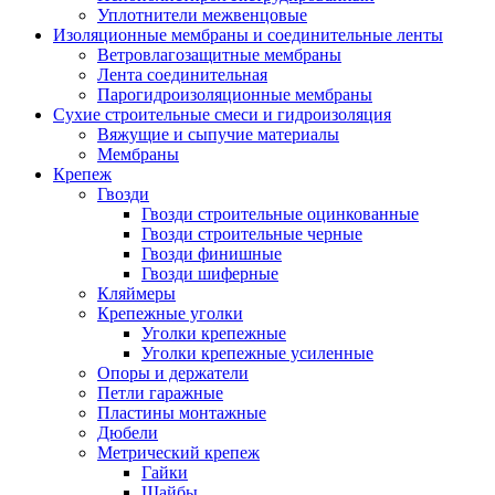
Уплотнители межвенцовые
Изоляционные мембраны и соединительные ленты
Ветровлагозащитные мембраны
Лента соединительная
Парогидроизоляционные мембраны
Сухие строительные смеси и гидроизоляция
Вяжущие и сыпучие материалы
Мембраны
Крепеж
Гвозди
Гвозди строительные оцинкованные
Гвозди строительные черные
Гвозди финишные
Гвозди шиферные
Кляймеры
Крепежные уголки
Уголки крепежные
Уголки крепежные усиленные
Опоры и держатели
Петли гаражные
Пластины монтажные
Дюбели
Метрический крепеж
Гайки
Шайбы