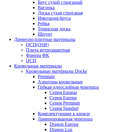
Брус сухой строганый
Вагонка
Доска сухая строганая
Имитация бруса
Рейка
Террасная доска
Шпунт
Древесно-плитные материалы
ОСП(OSB)
Плита ветрозащитная
Фанера ФК
ЦСП
Кровельные материалы
Кровельные материалы Docke
Premium
Аэраторы кровельные
Гибкая однослойная черепица
Серия Eurasia
Серия Europa
Серия Premium
Серия Standart
Комплектующие к кровле
Ламинированная черепица
Dragon Europa
Dragon Lux