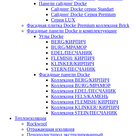
Панели сайдинг Docke
Cайдинг Docke серии Standart
Сайдинг Docke Серия Premium
Серия LUX
Фасадная плитка Docke Premium коллекция Brick
Фасадные панели Docke и комплектующие
Углы Docke
BERG/КИРПИЧ
BURG/МРАМОР
EDEL/ПЕСЧАНИК
FLEMISH/ КИРПИЧ
KLINKER/КИРПИЧ
STERN/ПЕСЧАНИК
Фасадные панели Docke
Коллекция BERG/КИРПИЧ
Коллекция BURG/МРАМОР
Коллекция EDEL/ПЕСЧАНИК
Коллекция FELS/КАМЕНЬ
Коллекция FLEMISH/ КИРПИЧ
Коллекция KLINKER/ КИРПИЧ
Коллекция STEIN/ПЕСЧАНИК
Теплоизоляция
Rockwool
Отражающая изоляция
Пенополистирол экструдированный