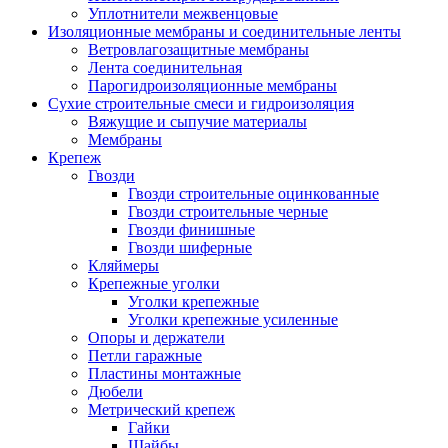
Уплотнители межвенцовые
Изоляционные мембраны и соединительные ленты
Ветровлагозащитные мембраны
Лента соединительная
Парогидроизоляционные мембраны
Сухие строительные смеси и гидроизоляция
Вяжущие и сыпучие материалы
Мембраны
Крепеж
Гвозди
Гвозди строительные оцинкованные
Гвозди строительные черные
Гвозди финишные
Гвозди шиферные
Кляймеры
Крепежные уголки
Уголки крепежные
Уголки крепежные усиленные
Опоры и держатели
Петли гаражные
Пластины монтажные
Дюбели
Метрический крепеж
Гайки
Шайбы