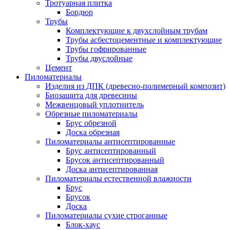
Тротуарная плитка
Бордюр
Трубы
Комплектующие к двухслойным трубам
Трубы асбестоцементные и комплектующие
Трубы гофрированные
Трубы двуслойные
Цемент
Пиломатериалы
Изделия из ДПК (древесно-полимерный композит)
Биозащита для древесины
Межвенцовый уплотнитель
Обрезные пиломатериалы
Брус обрезной
Доска обрезная
Пиломатериалы антисептированные
Брус антисептированный
Брусок антисептированный
Доска антисептированная
Пиломатериалы естественной влажности
Брус
Брусок
Доска
Пиломатериалы сухие строганные
Блок-хаус