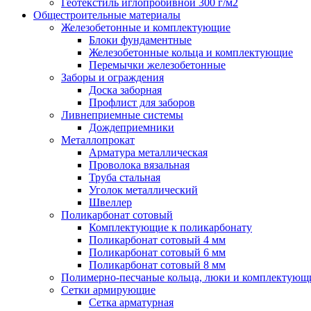
Геотекстиль иглопробивной 300 г/м2
Общестроительные материалы
Железобетонные и комплектующие
Блоки фундаментные
Железобетонные кольца и комплектующие
Перемычки железобетонные
Заборы и ограждения
Доска заборная
Профлист для заборов
Ливнеприемные системы
Дождеприемники
Металлопрокат
Арматура металлическая
Проволока вязальная
Труба стальная
Уголок металлический
Швеллер
Поликарбонат сотовый
Комплектующие к поликарбонату
Поликарбонат сотовый 4 мм
Поликарбонат сотовый 6 мм
Поликарбонат сотовый 8 мм
Полимерно-песчаные кольца, люки и комплектующ
Сетки армирующие
Сетка арматурная