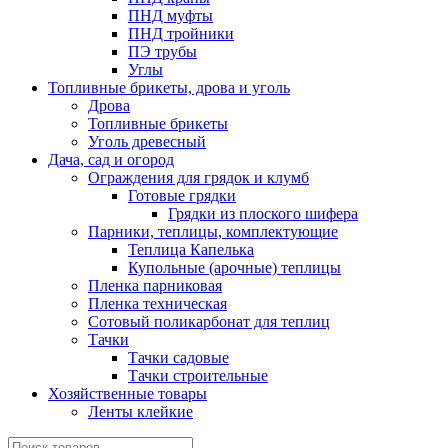
ПНД муфты
ПНД тройники
ПЭ трубы
Углы
Топливные брикеты, дрова и уголь
Дрова
Топливные брикеты
Уголь древесный
Дача, сад и огород
Ограждения для грядок и клумб
Готовые грядки
Грядки из плоского шифера
Парники, теплицы, комплектующие
Теплица Капелька
Купольные (арочные) теплицы
Пленка парниковая
Пленка техническая
Сотовый поликарбонат для теплиц
Тачки
Тачки садовые
Тачки строительные
Хозяйственные товары
Ленты клейкие
Поиск