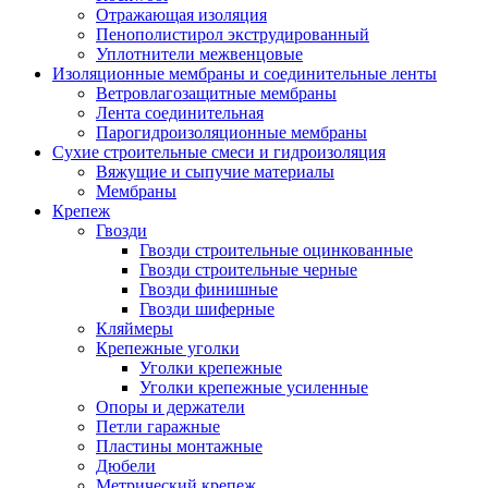
Отражающая изоляция
Пенополистирол экструдированный
Уплотнители межвенцовые
Изоляционные мембраны и соединительные ленты
Ветровлагозащитные мембраны
Лента соединительная
Парогидроизоляционные мембраны
Сухие строительные смеси и гидроизоляция
Вяжущие и сыпучие материалы
Мембраны
Крепеж
Гвозди
Гвозди строительные оцинкованные
Гвозди строительные черные
Гвозди финишные
Гвозди шиферные
Кляймеры
Крепежные уголки
Уголки крепежные
Уголки крепежные усиленные
Опоры и держатели
Петли гаражные
Пластины монтажные
Дюбели
Метрический крепеж