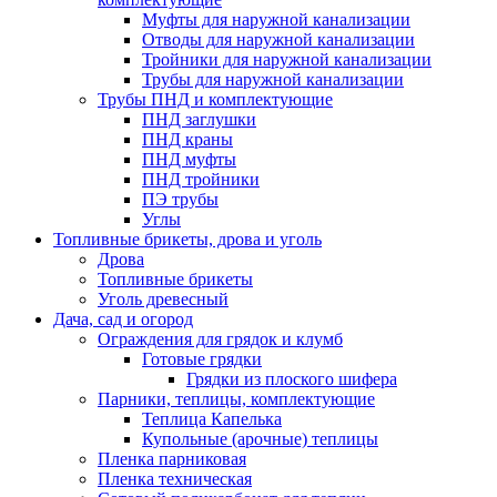
Муфты для наружной канализации
Отводы для наружной канализации
Тройники для наружной канализации
Трубы для наружной канализации
Трубы ПНД и комплектующие
ПНД заглушки
ПНД краны
ПНД муфты
ПНД тройники
ПЭ трубы
Углы
Топливные брикеты, дрова и уголь
Дрова
Топливные брикеты
Уголь древесный
Дача, сад и огород
Ограждения для грядок и клумб
Готовые грядки
Грядки из плоского шифера
Парники, теплицы, комплектующие
Теплица Капелька
Купольные (арочные) теплицы
Пленка парниковая
Пленка техническая