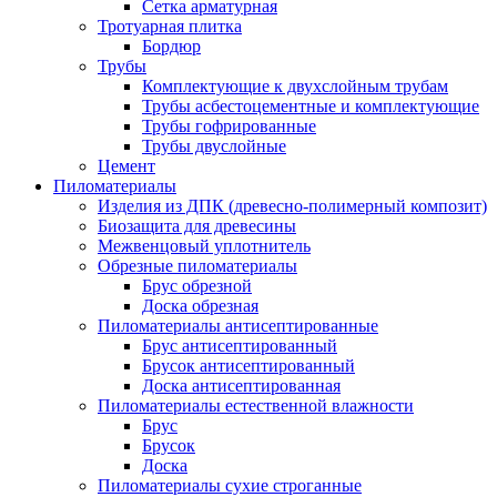
Сетка арматурная
Тротуарная плитка
Бордюр
Трубы
Комплектующие к двухслойным трубам
Трубы асбестоцементные и комплектующие
Трубы гофрированные
Трубы двуслойные
Цемент
Пиломатериалы
Изделия из ДПК (древесно-полимерный композит)
Биозащита для древесины
Межвенцовый уплотнитель
Обрезные пиломатериалы
Брус обрезной
Доска обрезная
Пиломатериалы антисептированные
Брус антисептированный
Брусок антисептированный
Доска антисептированная
Пиломатериалы естественной влажности
Брус
Брусок
Доска
Пиломатериалы сухие строганные