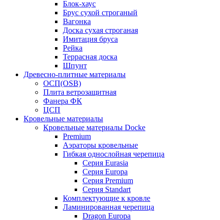
Блок-хаус
Брус сухой строганый
Вагонка
Доска сухая строганая
Имитация бруса
Рейка
Террасная доска
Шпунт
Древесно-плитные материалы
ОСП(OSB)
Плита ветрозащитная
Фанера ФК
ЦСП
Кровельные материалы
Кровельные материалы Docke
Premium
Аэраторы кровельные
Гибкая однослойная черепица
Серия Eurasia
Серия Europa
Серия Premium
Серия Standart
Комплектующие к кровле
Ламинированная черепица
Dragon Europa