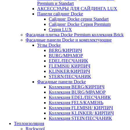
Premium и Standart
АКСЕССУАРЫ ДЛЯ САЙДИНГА LUX
Панели сайдинг Docke
Cайдинг Docke серии Standart
Сайдинг Docke Серия Premium
Серия LUX
Фасадная плитка Docke Premium коллекция Brick
Фасадные панели Docke и комплектующие
Углы Docke
BERG/КИРПИЧ
BURG/МРАМОР
EDEL/ПЕСЧАНИК
FLEMISH/ КИРПИЧ
KLINKER/КИРПИЧ
STERN/ПЕСЧАНИК
Фасадные панели Docke
Коллекция BERG/КИРПИЧ
Коллекция BURG/МРАМОР
Коллекция EDEL/ПЕСЧАНИК
Коллекция FELS/КАМЕНЬ
Коллекция FLEMISH/ КИРПИЧ
Коллекция KLINKER/ КИРПИЧ
Коллекция STEIN/ПЕСЧАНИК
Теплоизоляция
Rockwool