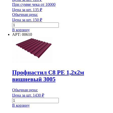
При сумме чека от 10000
Цена за шт.
135
₽
Обычная цена:
Цена за шт.
150
₽
Количество
товара
В корзину
Манжета
АРТ: 00610
резин.
для
колодцев
110
мм
Профнастил С8 РЕ 1,2х2м
вишневый 3005
Обычная цена:
Цена за шт.
1430
₽
Количество
товара
В корзину
Профнастил