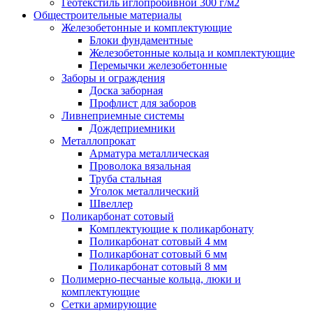
Геотекстиль иглопробивной 300 г/м2
Общестроительные материалы
Железобетонные и комплектующие
Блоки фундаментные
Железобетонные кольца и комплектующие
Перемычки железобетонные
Заборы и ограждения
Доска заборная
Профлист для заборов
Ливнеприемные системы
Дождеприемники
Металлопрокат
Арматура металлическая
Проволока вязальная
Труба стальная
Уголок металлический
Швеллер
Поликарбонат сотовый
Комплектующие к поликарбонату
Поликарбонат сотовый 4 мм
Поликарбонат сотовый 6 мм
Поликарбонат сотовый 8 мм
Полимерно-песчаные кольца, люки и
комплектующие
Сетки армирующие