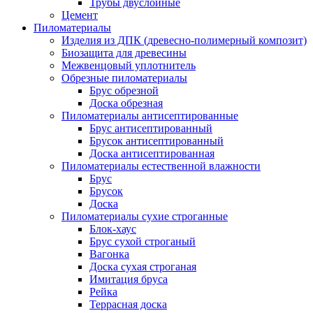
Трубы двуслойные
Цемент
Пиломатериалы
Изделия из ДПК (древесно-полимерный композит)
Биозащита для древесины
Межвенцовый уплотнитель
Обрезные пиломатериалы
Брус обрезной
Доска обрезная
Пиломатериалы антисептированные
Брус антисептированный
Брусок антисептированный
Доска антисептированная
Пиломатериалы естественной влажности
Брус
Брусок
Доска
Пиломатериалы сухие строганные
Блок-хаус
Брус сухой строганый
Вагонка
Доска сухая строганая
Имитация бруса
Рейка
Террасная доска