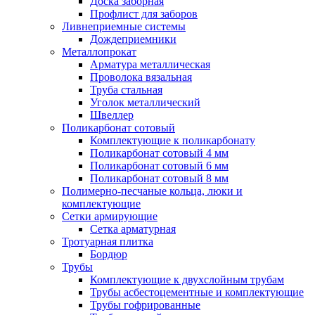
Доска заборная
Профлист для заборов
Ливнеприемные системы
Дождеприемники
Металлопрокат
Арматура металлическая
Проволока вязальная
Труба стальная
Уголок металлический
Швеллер
Поликарбонат сотовый
Комплектующие к поликарбонату
Поликарбонат сотовый 4 мм
Поликарбонат сотовый 6 мм
Поликарбонат сотовый 8 мм
Полимерно-песчаные кольца, люки и
комплектующие
Сетки армирующие
Сетка арматурная
Тротуарная плитка
Бордюр
Трубы
Комплектующие к двухслойным трубам
Трубы асбестоцементные и комплектующие
Трубы гофрированные