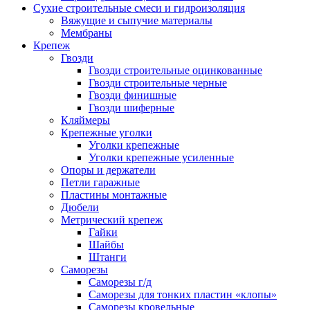
Сухие строительные смеси и гидроизоляция
Вяжущие и сыпучие материалы
Мембраны
Крепеж
Гвозди
Гвозди строительные оцинкованные
Гвозди строительные черные
Гвозди финишные
Гвозди шиферные
Кляймеры
Крепежные уголки
Уголки крепежные
Уголки крепежные усиленные
Опоры и держатели
Петли гаражные
Пластины монтажные
Дюбели
Метрический крепеж
Гайки
Шайбы
Штанги
Саморезы
Саморезы г/д
Саморезы для тонких пластин «клопы»
Саморезы кровельные