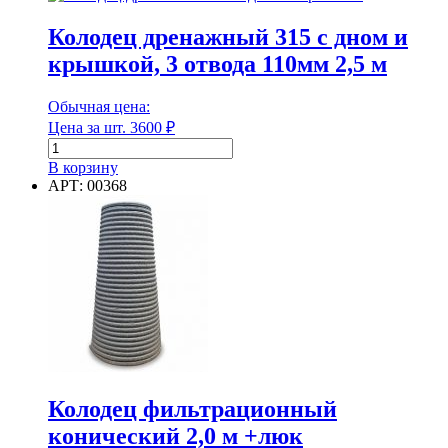
Колодец дренажный 315 с дном и
крышкой, 3 отвода 110мм 2,5 м
Обычная цена:
Цена за шт.
3600
₽
Количество
товара
В корзину
Колодец
АРТ: 00368
дренажный
315
с
дном
и
крышкой,
3
отвода
110мм
2,5
м
Колодец фильтрационный
конический 2,0 м +люк