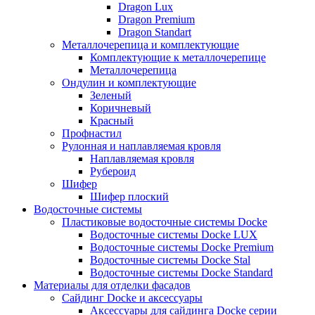
Dragon Lux
Dragon Premium
Dragon Standart
Металлочерепица и комплектующие
Комплектующие к металлочерепице
Металлочерепица
Ондулин и комплектующие
Зеленый
Коричневый
Красный
Профнастил
Рулонная и наплавляемая кровля
Наплавляемая кровля
Рубероид
Шифер
Шифер плоский
Водосточные системы
Пластиковые водосточные системы Docke
Водосточные системы Docke LUX
Водосточные системы Docke Premium
Водосточные системы Docke Stal
Водосточные системы Docke Standard
Материалы для отделки фасадов
Сайдинг Docke и аксессуары
Аксессуары для сайдинга Docke серии