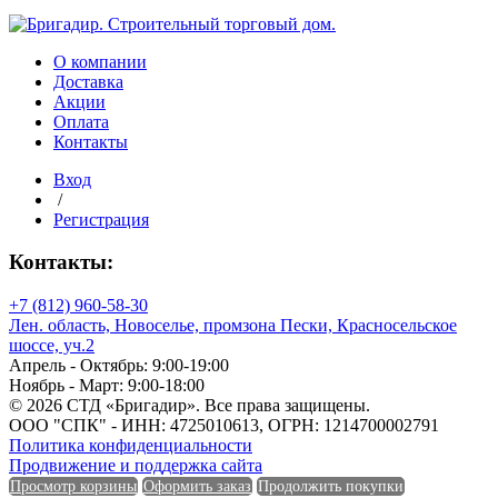
С8
РЕ
1,2х2м
вишневый
О компании
3005
Доставка
Акции
Оплата
Контакты
Вход
/
Регистрация
Контакты:
+7 (812) 960-58-30
Лен. область, Новоселье, промзона Пески, Красносельское
шоссе, уч.2
Апрель - Октябрь: 9:00-19:00
Ноябрь - Март: 9:00-18:00
© 2026 СТД «Бригадир». Все права защищены.
ООО "СПК" - ИНН: 4725010613, ОГРН: 1214700002791
Политика конфиденциальности
Продвижение и поддержка сайта
Просмотр корзины
Оформить заказ
Продолжить покупки