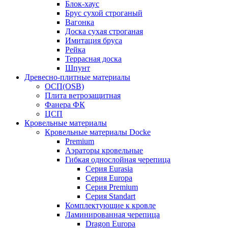
Блок-хаус
Брус сухой строганый
Вагонка
Доска сухая строганая
Имитация бруса
Рейка
Террасная доска
Шпунт
Древесно-плитные материалы
ОСП(OSB)
Плита ветрозащитная
Фанера ФК
ЦСП
Кровельные материалы
Кровельные материалы Docke
Premium
Аэраторы кровельные
Гибкая однослойная черепица
Серия Eurasia
Серия Europa
Серия Premium
Серия Standart
Комплектующие к кровле
Ламинированная черепица
Dragon Europa