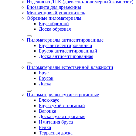
Изделия из ДПК (древесно-полимерный композит)
Биозащита для древесины
Межвенцовый уплотнитель
Обрезные пиломатериалы
Брус обрезной
Доска обрезная
Пиломатериалы антисептированные
Брус антисептированный
Брусок антисептированный
Доска антисептированная
Пиломатериалы естественной влажности
Брус
Брусок
Доска
Пиломатериалы сухие строганные
Блок-хаус
Брус сухой строганый
Вагонка
Доска сухая строганая
Имитация бруса
Рейка
Террасная доска