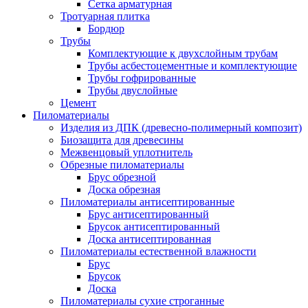
Сетка арматурная
Тротуарная плитка
Бордюр
Трубы
Комплектующие к двухслойным трубам
Трубы асбестоцементные и комплектующие
Трубы гофрированные
Трубы двуслойные
Цемент
Пиломатериалы
Изделия из ДПК (древесно-полимерный композит)
Биозащита для древесины
Межвенцовый уплотнитель
Обрезные пиломатериалы
Брус обрезной
Доска обрезная
Пиломатериалы антисептированные
Брус антисептированный
Брусок антисептированный
Доска антисептированная
Пиломатериалы естественной влажности
Брус
Брусок
Доска
Пиломатериалы сухие строганные