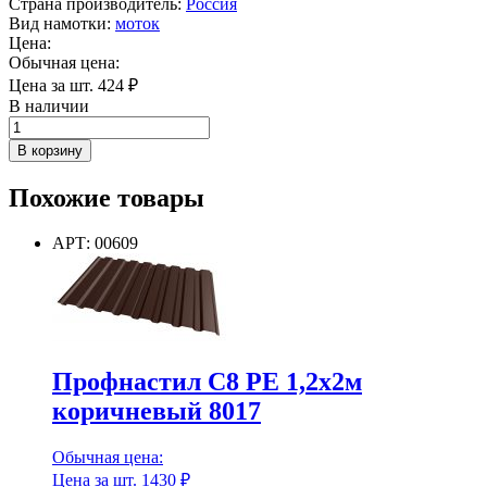
Страна производитель
:
Россия
Вид намотки
:
моток
Цена:
Обычная цена:
Цена за шт.
424
₽
В наличии
Количество
товара
В корзину
Проволока
увязочная,
Похожие товары
черная
2мм
100м/
АРТ: 00609
п
Профнастил С8 РЕ 1,2х2м
коричневый 8017
Обычная цена:
Цена за шт.
1430
₽