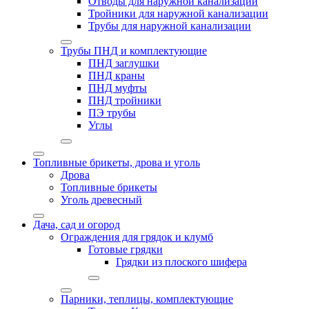
Отводы для наружной канализации
Тройники для наружной канализации
Трубы для наружной канализации
Трубы ПНД и комплектующие
ПНД заглушки
ПНД краны
ПНД муфты
ПНД тройники
ПЭ трубы
Углы
Топливные брикеты, дрова и уголь
Дрова
Топливные брикеты
Уголь древесный
Дача, сад и огород
Ограждения для грядок и клумб
Готовые грядки
Грядки из плоского шифера
Парники, теплицы, комплектующие