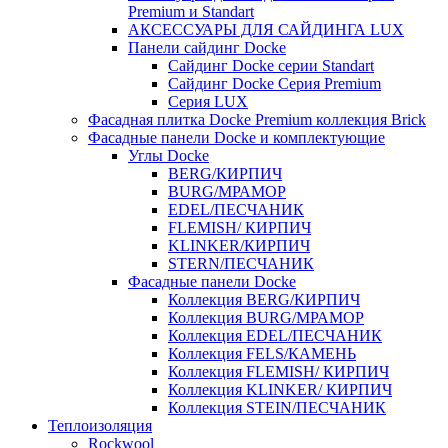
Premium и Standart
АКСЕССУАРЫ ДЛЯ САЙДИНГА LUX
Панели сайдинг Docke
Cайдинг Docke серии Standart
Сайдинг Docke Серия Premium
Серия LUX
Фасадная плитка Docke Premium коллекция Brick
Фасадные панели Docke и комплектующие
Углы Docke
BERG/КИРПИЧ
BURG/МРАМОР
EDEL/ПЕСЧАНИК
FLEMISH/ КИРПИЧ
KLINKER/КИРПИЧ
STERN/ПЕСЧАНИК
Фасадные панели Docke
Коллекция BERG/КИРПИЧ
Коллекция BURG/МРАМОР
Коллекция EDEL/ПЕСЧАНИК
Коллекция FELS/КАМЕНЬ
Коллекция FLEMISH/ КИРПИЧ
Коллекция KLINKER/ КИРПИЧ
Коллекция STEIN/ПЕСЧАНИК
Теплоизоляция
Rockwool