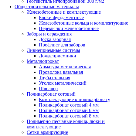
Геотекстиль иглопробивной 300 г/м2
Общестроительные материалы
Железобетонные и комплектующие
Блоки фундаментные
Железобетонные кольца и комплектующие
Перемычки железобетонные
Заборы и ограждения
Доска заборная
Профлист для заборов
Ливнеприемные системы
Дождеприемники
Металлопрокат
Арматура металлическая
Проволока вязальная
Труба стальная
Уголок металлический
Швеллер
Поликарбонат сотовый
Комплектующие к поликарбонату
Поликарбонат сотовый 4 мм
Поликарбонат сотовый 6 мм
Поликарбонат сотовый 8 мм
Полимерно-песчаные кольца, люки и
комплектующие
Сетки армирующие