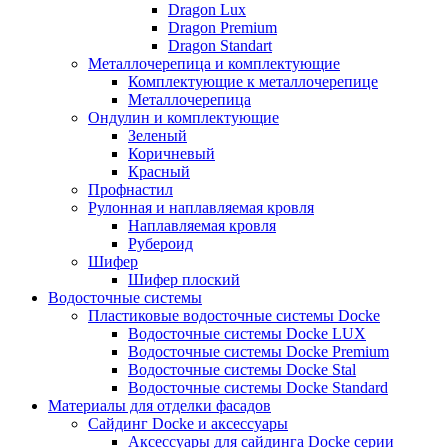
Dragon Lux
Dragon Premium
Dragon Standart
Металлочерепица и комплектующие
Комплектующие к металлочерепице
Металлочерепица
Ондулин и комплектующие
Зеленый
Коричневый
Красный
Профнастил
Рулонная и наплавляемая кровля
Наплавляемая кровля
Рубероид
Шифер
Шифер плоский
Водосточные системы
Пластиковые водосточные системы Docke
Водосточные системы Docke LUX
Водосточные системы Docke Premium
Водосточные системы Docke Stal
Водосточные системы Docke Standard
Материалы для отделки фасадов
Сайдинг Docke и аксессуары
Аксессуары для сайдинга Docke серии