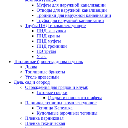
Муфты для наружной канализации
Отводы для наружной канализации
Тройники для наружной канализации
Трубы для наружной канализации
Трубы ПНД и комплектующие
ПНД заглушки
ПНД краны
ПНД муфты
ПНД тройники
ПЭ трубы
Углы
Топливные брикеты, дрова и уголь
Дрова
Топливные брикеты
Уголь древесный
Дача, сад и огород
Ограждения для грядок и клумб
Готовые грядки
Грядки из плоского шифера
Парники, теплицы, комплектующие
Теплица Капелька
Купольные (арочные) теплицы
Пленка парниковая
Пленка техническая