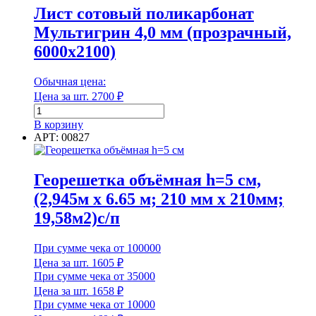
с
Лист сотовый поликарбонат
дном
Мультигрин 4,0 мм (прозрачный,
и
крышкой,
6000х2100)
3
отвода
Обычная цена:
110мм
0,5
Цена за шт.
2700
₽
м
Количество
товара
В корзину
Лист
АРТ: 00827
сотовый
поликарбонат
Мультигрин
Георешетка объёмная h=5 см,
4,0
(2,945м х 6.65 м; 210 мм х 210мм;
мм
(прозрачный,
19,58м2)с/п
6000х2100)
При сумме чека от 100000
Цена за шт.
1605
₽
При сумме чека от 35000
Цена за шт.
1658
₽
При сумме чека от 10000