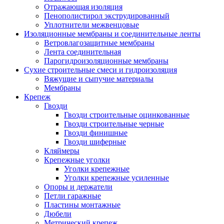
Отражающая изоляция
Пенополистирол экструдированный
Уплотнители межвенцовые
Изоляционные мембраны и соединительные ленты
Ветровлагозащитные мембраны
Лента соединительная
Парогидроизоляционные мембраны
Сухие строительные смеси и гидроизоляция
Вяжущие и сыпучие материалы
Мембраны
Крепеж
Гвозди
Гвозди строительные оцинкованные
Гвозди строительные черные
Гвозди финишные
Гвозди шиферные
Кляймеры
Крепежные уголки
Уголки крепежные
Уголки крепежные усиленные
Опоры и держатели
Петли гаражные
Пластины монтажные
Дюбели
Метрический крепеж