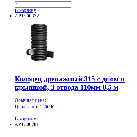
Количество
товара
В корзину
Профнастил
АРТ: 00372
С8
РЕ
1,2х2м
коричневый
8017
Колодец дренажный 315 с дном и
крышкой, 3 отвода 110мм 0,5 м
Обычная цена:
Цена за шт.
1500
₽
Количество
товара
В корзину
Колодец
АРТ: 00781
дренажный
315