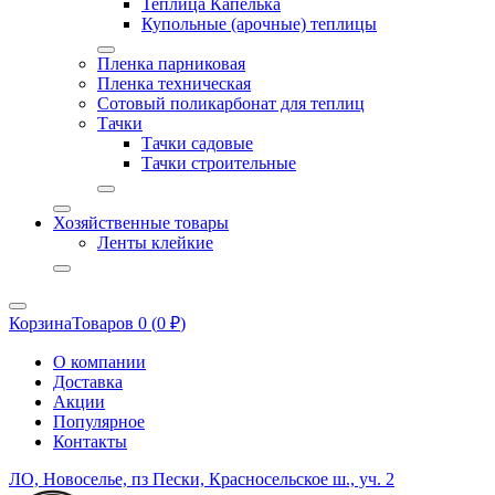
Теплица Капелька
Купольные (арочные) теплицы
Пленка парниковая
Пленка техническая
Сотовый поликарбонат для теплиц
Тачки
Тачки садовые
Тачки строительные
Хозяйственные товары
Ленты клейкие
Корзина
Товаров 0 (
0
₽
)
О компании
Доставка
Акции
Популярное
Контакты
ЛО, Новоселье, пз Пески, Красносельское ш., уч. 2