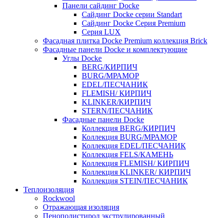
Панели сайдинг Docke
Cайдинг Docke серии Standart
Сайдинг Docke Серия Premium
Серия LUX
Фасадная плитка Docke Premium коллекция Brick
Фасадные панели Docke и комплектующие
Углы Docke
BERG/КИРПИЧ
BURG/МРАМОР
EDEL/ПЕСЧАНИК
FLEMISH/ КИРПИЧ
KLINKER/КИРПИЧ
STERN/ПЕСЧАНИК
Фасадные панели Docke
Коллекция BERG/КИРПИЧ
Коллекция BURG/МРАМОР
Коллекция EDEL/ПЕСЧАНИК
Коллекция FELS/КАМЕНЬ
Коллекция FLEMISH/ КИРПИЧ
Коллекция KLINKER/ КИРПИЧ
Коллекция STEIN/ПЕСЧАНИК
Теплоизоляция
Rockwool
Отражающая изоляция
Пенополистирол экструдированный