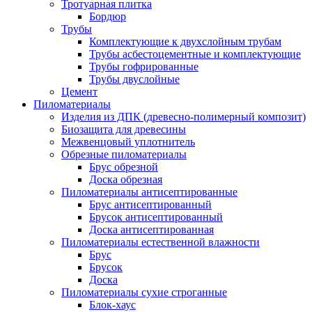
Тротуарная плитка
Бордюр
Трубы
Комплектующие к двухслойным трубам
Трубы асбестоцементные и комплектующие
Трубы гофрированные
Трубы двуслойные
Цемент
Пиломатериалы
Изделия из ДПК (древесно-полимерный композит)
Биозащита для древесины
Межвенцовый уплотнитель
Обрезные пиломатериалы
Брус обрезной
Доска обрезная
Пиломатериалы антисептированные
Брус антисептированный
Брусок антисептированный
Доска антисептированная
Пиломатериалы естественной влажности
Брус
Брусок
Доска
Пиломатериалы сухие строганные
Блок-хаус