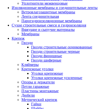
Уплотнители межвенцовые
Изоляционные мембраны и соединительные ленты
Ветровлагозащитные мембраны
Лента соединительная
Парогидроизоляционные мембраны
Сухие строительные смеси и гидроизоляция
Вяжущие и сыпучие материалы
Мембраны
Крепеж
Гвозди
Гвозди строительные оцинкованные
Гвозди строительные черные
Гвозди финишные
Гвозди шиферные
Кляймеры
Крепежные уголки
Уголки крепежные
Уголки крепежные усиленные
Опоры и держатели
Петли гаражные
Пластины монтажные
Дюбели
Метрический крепеж
Гайки
Шайбы