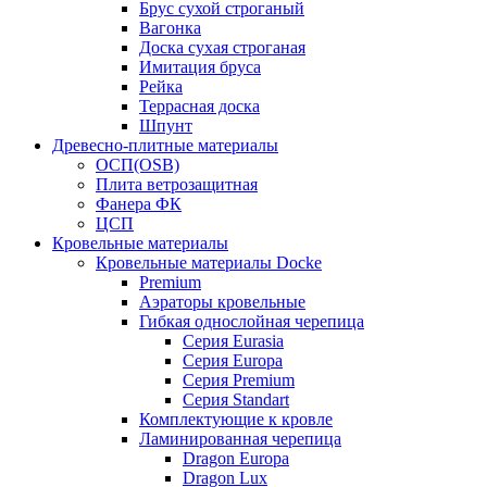
Брус сухой строганый
Вагонка
Доска сухая строганая
Имитация бруса
Рейка
Террасная доска
Шпунт
Древесно-плитные материалы
ОСП(OSB)
Плита ветрозащитная
Фанера ФК
ЦСП
Кровельные материалы
Кровельные материалы Docke
Premium
Аэраторы кровельные
Гибкая однослойная черепица
Серия Eurasia
Серия Europa
Серия Premium
Серия Standart
Комплектующие к кровле
Ламинированная черепица
Dragon Europa
Dragon Lux