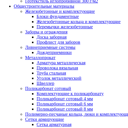
Геотекстиль иглопробивной 300 г/м2
Общестроительные материалы
Железобетонные и комплектующие
Блоки фундаментные
Железобетонные кольца и комплектующие
Перемычки железобетонные
Заборы и ограждения
Доска заборная
Профлист для заборов
Ливнеприемные системы
Дождеприемники
Металлопрокат
Арматура металлическая
Проволока вязальная
Труба стальная
Уголок металлический
Швеллер
Поликарбонат сотовый
Комплектующие к поликарбонату
Поликарбонат сотовый 4 мм
Поликарбонат сотовый 6 мм
Поликарбонат сотовый 8 мм
Полимерно-песчаные кольца, люки и комплектующ
Сетки армирующие
Сетка арматурная