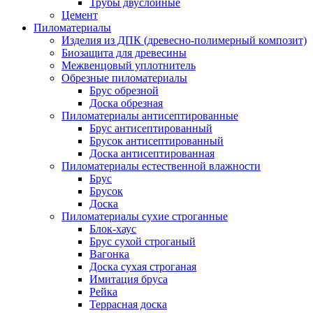
Трубы двуслойные
Цемент
Пиломатериалы
Изделия из ДПК (древесно-полимерный композит)
Биозащита для древесины
Межвенцовый уплотнитель
Обрезные пиломатериалы
Брус обрезной
Доска обрезная
Пиломатериалы антисептированные
Брус антисептированный
Брусок антисептированный
Доска антисептированная
Пиломатериалы естественной влажности
Брус
Брусок
Доска
Пиломатериалы сухие строганные
Блок-хаус
Брус сухой строганый
Вагонка
Доска сухая строганая
Имитация бруса
Рейка
Террасная доска