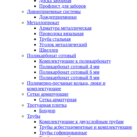
Доска заборная
Профлист для заборов
Ливнеприемные системы
Дождеприемники
Металлопрокат
Арматура металлическая
Проволока вязальная
Труба стальная
Уголок металлический
Швеллер
Поликарбонат сотовый
Комплектующие к поликарбонату
Поликарбонат сотовый 4 мм
Поликарбонат сотовый 6 мм
Поликарбонат сотовый 8 мм
Полимерно-песчаные кольца, люки и
комплектующие
Сетки армирующие
Сетка арматурная
Тротуарная плитка
Бордюр
Трубы
Комплектующие к двухслойным трубам
Трубы асбестоцементные и комплектующие
Трубы гофрированные