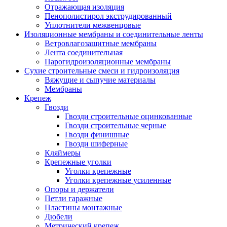
Отражающая изоляция
Пенополистирол экструдированный
Уплотнители межвенцовые
Изоляционные мембраны и соединительные ленты
Ветровлагозащитные мембраны
Лента соединительная
Парогидроизоляционные мембраны
Сухие строительные смеси и гидроизоляция
Вяжущие и сыпучие материалы
Мембраны
Крепеж
Гвозди
Гвозди строительные оцинкованные
Гвозди строительные черные
Гвозди финишные
Гвозди шиферные
Кляймеры
Крепежные уголки
Уголки крепежные
Уголки крепежные усиленные
Опоры и держатели
Петли гаражные
Пластины монтажные
Дюбели
Метрический крепеж