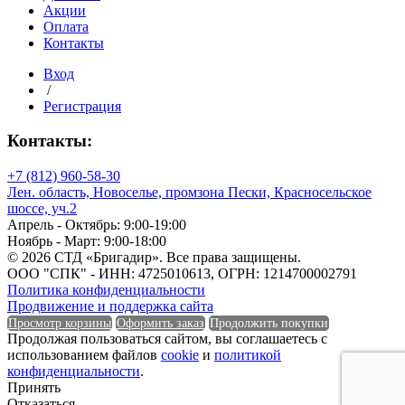
крышкой,
Акции
3
Оплата
отвода
Контакты
110мм
Вход
0,5
/
м
Регистрация
Контакты:
+7 (812) 960-58-30
Лен. область, Новоселье, промзона Пески, Красносельское
шоссе, уч.2
Апрель - Октябрь: 9:00-19:00
Ноябрь - Март: 9:00-18:00
© 2026 СТД «Бригадир». Все права защищены.
ООО "СПК" - ИНН: 4725010613, ОГРН: 1214700002791
Политика конфиденциальности
Продвижение и поддержка сайта
Просмотр корзины
Оформить заказ
Продолжить покупки
Продолжая пользоваться сайтом, вы соглашаетесь с
использованием файлов
cookie
и
политикой
конфиденциальности
.
Принять
Отказаться