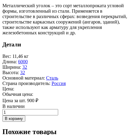
Металлический уголок – это сорт металлопроката угловой
формы, изготовленный из стали. Применяется в
строительстве в различных сферах: возведения перекрытий,
строительстве каркасных сооружений (ангаров, зданий),
также используют как арматуру для укрепления
железобетонных конструкций и др.
Детали
Вес
:
11,46 кг
Длина
:
6000
Ширина
:
32
Высота
:
32
Основной материал
:
Сталь
Страна производитель
:
Россия
Цена:
Обычная цена:
Цена за шт.
900
₽
В наличии
Количество
товара
В корзину
Уголок
32*32
Похожие товары
мм