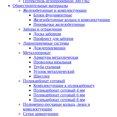
Геотекстиль иглопробивной 300 г/м2
Общестроительные материалы
Железобетонные и комплектующие
Блоки фундаментные
Железобетонные кольца и комплектующие
Перемычки железобетонные
Заборы и ограждения
Доска заборная
Профлист для заборов
Ливнеприемные системы
Дождеприемники
Металлопрокат
Арматура металлическая
Проволока вязальная
Труба стальная
Уголок металлический
Швеллер
Поликарбонат сотовый
Комплектующие к поликарбонату
Поликарбонат сотовый 4 мм
Поликарбонат сотовый 6 мм
Поликарбонат сотовый 8 мм
Полимерно-песчаные кольца, люки и
комплектующие
Сетки армирующие