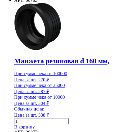
АРТ: 00785
дренажный
315
с
дном
и
крышкой,
3
отвода
110мм
2,0
м
Манжета резиновая d 160 мм,
При сумме чека от 100000
Цена за шт.
270
₽
При сумме чека от 35000
Цена за шт.
287
₽
При сумме чека от 10000
Цена за шт.
304
₽
Обычная цена:
Цена за шт.
338
₽
Количество
товара
В корзину
Манжета