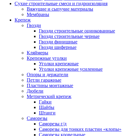
Сухие строительные смеси и гидроизоляция
Вяжущие и сыпучие материалы
Мембраны
Крепеж
Гвозди
Гвозди строительные оцинкованные
Гвозди строительные черные
Гвозди финишные
Гвозди шиферные
Кляймеры
Крепежные уголки
Уголки крепежные
Уголки крепежные усиленные
Опоры и держатели
Петли гаражные
Пластины монтажные
Дюбели
Метрический крепеж
Гайки
Шайбы
Штанги
Саморезы
Саморезы г/д
Саморезы для тонких пластин «клопы»
Саморезы кровельные