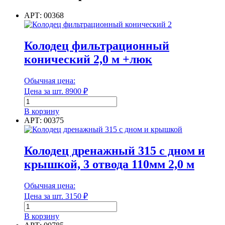
6м
АРТ: 00368
Колодец фильтрационный
конический 2,0 м +люк
Обычная цена:
Цена за шт.
8900
₽
Количество
товара
В корзину
Колодец
АРТ: 00375
фильтрационный
конический
2,0
Колодец дренажный 315 с дном и
м
крышкой, 3 отвода 110мм 2,0 м
+люк
Обычная цена:
Цена за шт.
3150
₽
Количество
товара
В корзину
Колодец