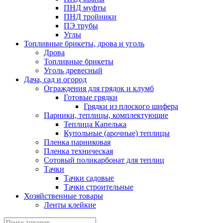
ПНД муфты
ПНД тройники
ПЭ трубы
Углы
Топливные брикеты, дрова и уголь
Дрова
Топливные брикеты
Уголь древесный
Дача, сад и огород
Ограждения для грядок и клумб
Готовые грядки
Грядки из плоского шифера
Парники, теплицы, комплектующие
Теплица Капелька
Купольные (арочные) теплицы
Пленка парниковая
Пленка техническая
Сотовый поликарбонат для теплиц
Тачки
Тачки садовые
Тачки строительные
Хозяйственные товары
Ленты клейкие
Поиск