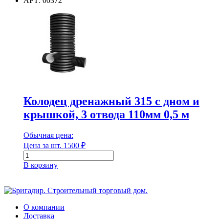
АРТ: 00372
резиновая
d
160
мм,
Колодец дренажный 315 с дном и
крышкой, 3 отвода 110мм 0,5 м
Обычная цена:
Цена за шт.
1500
₽
Количество
товара
В корзину
Колодец
дренажный
315
с
дном
О компании
и
Доставка