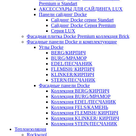
Premium и Standart
АКСЕССУАРЫ ДЛЯ САЙДИНГА LUX
Панели сайдинг Docke
Cайдинг Docke серии Standart
Сайдинг Docke Серия Premium
Серия LUX
Фасадная плитка Docke Premium коллекция Brick
Фасадные панели Docke и комплектующие
Углы Docke
BERG/КИРПИЧ
BURG/МРАМОР
EDEL/ПЕСЧАНИК
FLEMISH/ КИРПИЧ
KLINKER/КИРПИЧ
STERN/ПЕСЧАНИК
Фасадные панели Docke
Коллекция BERG/КИРПИЧ
Коллекция BURG/МРАМОР
Коллекция EDEL/ПЕСЧАНИК
Коллекция FELS/КАМЕНЬ
Коллекция FLEMISH/ КИРПИЧ
Коллекция KLINKER/ КИРПИЧ
Коллекция STEIN/ПЕСЧАНИК
Теплоизоляция
Rockwool