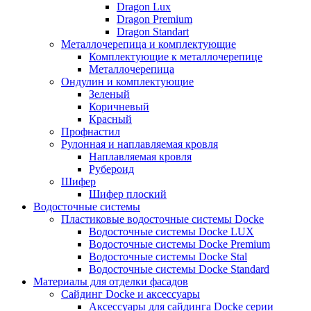
Dragon Lux
Dragon Premium
Dragon Standart
Металлочерепица и комплектующие
Комплектующие к металлочерепице
Металлочерепица
Ондулин и комплектующие
Зеленый
Коричневый
Красный
Профнастил
Рулонная и наплавляемая кровля
Наплавляемая кровля
Рубероид
Шифер
Шифер плоский
Водосточные системы
Пластиковые водосточные системы Docke
Водосточные системы Docke LUX
Водосточные системы Docke Premium
Водосточные системы Docke Stal
Водосточные системы Docke Standard
Материалы для отделки фасадов
Сайдинг Docke и аксессуары
Аксессуары для сайдинга Docke серии