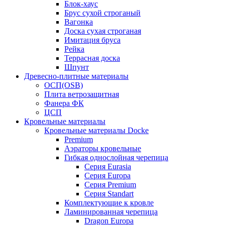
Блок-хаус
Брус сухой строганый
Вагонка
Доска сухая строганая
Имитация бруса
Рейка
Террасная доска
Шпунт
Древесно-плитные материалы
ОСП(OSB)
Плита ветрозащитная
Фанера ФК
ЦСП
Кровельные материалы
Кровельные материалы Docke
Premium
Аэраторы кровельные
Гибкая однослойная черепица
Серия Eurasia
Серия Europa
Серия Premium
Серия Standart
Комплектующие к кровле
Ламинированная черепица
Dragon Europa