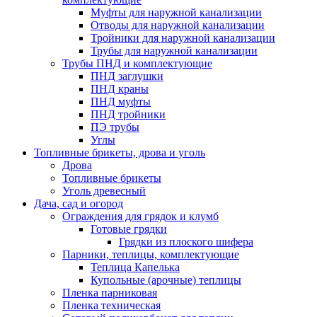
Муфты для наружной канализации
Отводы для наружной канализации
Тройники для наружной канализации
Трубы для наружной канализации
Трубы ПНД и комплектующие
ПНД заглушки
ПНД краны
ПНД муфты
ПНД тройники
ПЭ трубы
Углы
Топливные брикеты, дрова и уголь
Дрова
Топливные брикеты
Уголь древесный
Дача, сад и огород
Ограждения для грядок и клумб
Готовые грядки
Грядки из плоского шифера
Парники, теплицы, комплектующие
Теплица Капелька
Купольные (арочные) теплицы
Пленка парниковая
Пленка техническая