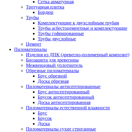
Сетка арматурная
Тротуарная плитка
Бордюр
Трубы
Комплектующие к двухслойным трубам
Трубы асбестоцементные и комплектующие
Трубы гофрированные
Трубы двуслойные
Цемент
Пиломатериалы
Изделия из ДПК (древесно-полимерный композит)
Биозащита для древесины
Межвенцовый уплотнитель
Обрезные пиломатериалы
Брус обрезной
Доска обрезная
Пиломатериалы антисептированные
Брус антисептированный
Брусок антисептированный
Доска антисептированная
Пиломатериалы естественной влажности
Брус
Брусок
Доска
Пиломатериалы сухие строганные