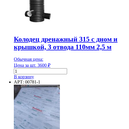
Колодец дренажный 315 с дном и
крышкой, 3 отвода 110мм 2,5 м
Обычная цена:
Цена за шт.
3600
₽
Количество
товара
В корзину
Колодец
АРТ: 00781-1
дренажный
315
с
дном
и
крышкой,
3
отвода
110мм