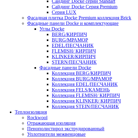
Cайдинг Docke серии Standart
Сайдинг Docke Серия Premium
Серия LUX
Фасадная плитка Docke Premium коллекция Brick
Фасадные панели Docke и комплектующие
Углы Docke
BERG/КИРПИЧ
BURG/МРАМОР
EDEL/ПЕСЧАНИК
FLEMISH/ КИРПИЧ
KLINKER/КИРПИЧ
STERN/ПЕСЧАНИК
Фасадные панели Docke
Коллекция BERG/КИРПИЧ
Коллекция BURG/МРАМОР
Коллекция EDEL/ПЕСЧАНИК
Коллекция FELS/КАМЕНЬ
Коллекция FLEMISH/ КИРПИЧ
Коллекция KLINKER/ КИРПИЧ
Коллекция STEIN/ПЕСЧАНИК
Теплоизоляция
Rockwool
Отражающая изоляция
Пенополистирол экструдированный
Уплотнители межвенцовые