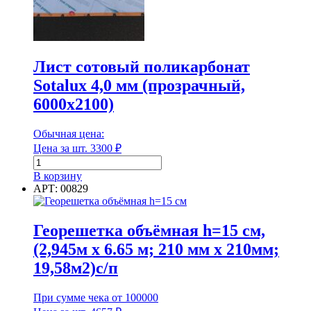
2,5
м
Лист сотовый поликарбонат
Sotalux 4,0 мм (прозрачный,
6000х2100)
Обычная цена:
Цена за шт.
3300
₽
Количество
товара
В корзину
Лист
АРТ: 00829
сотовый
поликарбонат
Sotalux
Георешетка объёмная h=15 см,
4,0
(2,945м х 6.65 м; 210 мм х 210мм;
мм
(прозрачный,
19,58м2)с/п
6000х2100)
При сумме чека от 100000