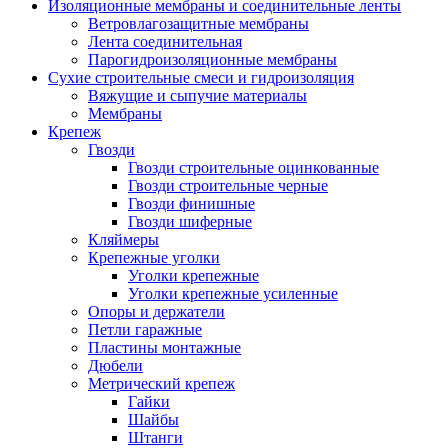
Изоляционные мембраны и соединительные ленты
Ветровлагозащитные мембраны
Лента соединительная
Парогидроизоляционные мембраны
Сухие строительные смеси и гидроизоляция
Вяжущие и сыпучие материалы
Мембраны
Крепеж
Гвозди
Гвозди строительные оцинкованные
Гвозди строительные черные
Гвозди финишные
Гвозди шиферные
Кляймеры
Крепежные уголки
Уголки крепежные
Уголки крепежные усиленные
Опоры и держатели
Петли гаражные
Пластины монтажные
Дюбели
Метрический крепеж
Гайки
Шайбы
Штанги