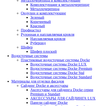
Металлочерепица и комплектующие
Комплектующие к металлочерепице
Металлочерепица
Ондулин и комплектующие
Зеленый
Коричневый
Красный
Профнастил
Рулонная и наплавляемая кровля
Наплавляемая кровля
Рубероид
Шифер
Шифер плоский
Водосточные системы
Пластиковые водосточные системы Docke
Водосточные системы Docke LUX
Водосточные системы Docke Premium
Водосточные системы Docke Stal
Водосточные системы Docke Standard
Материалы для отделки фасадов
Сайдинг Docke и аксессуары
Аксессуары для сайдинга Docke серии
Premium и Standart
АКСЕССУАРЫ ДЛЯ САЙДИНГА LUX
Панели сайдинг Docke