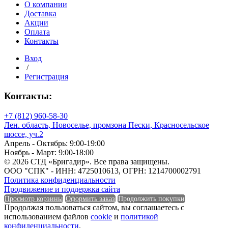
дном
О компании
и
Доставка
крышкой,
Акции
3
Оплата
отвода
Контакты
110мм
Вход
0,5
/
м
Регистрация
Контакты:
+7 (812) 960-58-30
Лен. область, Новоселье, промзона Пески, Красносельское
шоссе, уч.2
Апрель - Октябрь: 9:00-19:00
Ноябрь - Март: 9:00-18:00
© 2026 СТД «Бригадир». Все права защищены.
ООО "СПК" - ИНН: 4725010613, ОГРН: 1214700002791
Политика конфиденциальности
Продвижение и поддержка сайта
Просмотр корзины
Оформить заказ
Продолжить покупки
Продолжая пользоваться сайтом, вы соглашаетесь с
использованием файлов
cookie
и
политикой
конфиденциальности
.