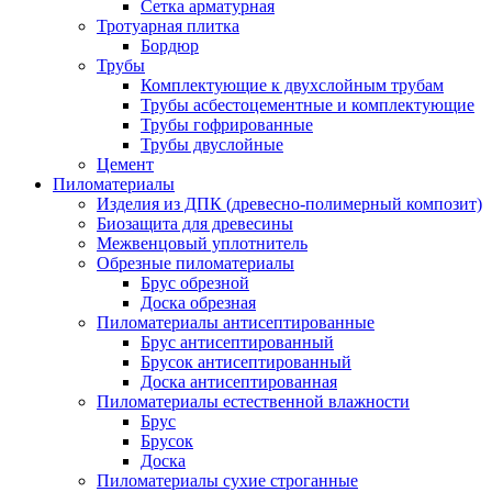
Сетка арматурная
Тротуарная плитка
Бордюр
Трубы
Комплектующие к двухслойным трубам
Трубы асбестоцементные и комплектующие
Трубы гофрированные
Трубы двуслойные
Цемент
Пиломатериалы
Изделия из ДПК (древесно-полимерный композит)
Биозащита для древесины
Межвенцовый уплотнитель
Обрезные пиломатериалы
Брус обрезной
Доска обрезная
Пиломатериалы антисептированные
Брус антисептированный
Брусок антисептированный
Доска антисептированная
Пиломатериалы естественной влажности
Брус
Брусок
Доска
Пиломатериалы сухие строганные