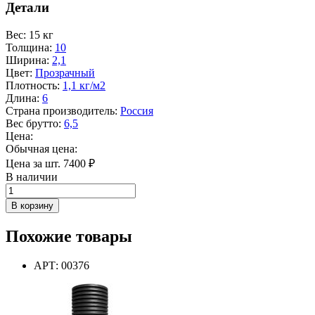
Детали
Вес
:
15 кг
Толщина
:
10
Ширина
:
2,1
Цвет
:
Прозрачный
Плотность
:
1,1 кг/м2
Длина
:
6
Страна производитель
:
Россия
Вес брутто
:
6,5
Цена:
Обычная цена:
Цена за шт.
7400
₽
В наличии
Количество
товара
В корзину
Лист
поликарбонатный
Похожие товары
10
мм
2,1х6,0
АРТ: 00376
м
прозрачный