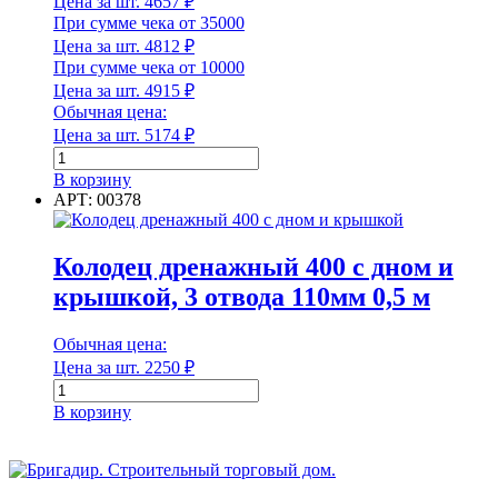
Цена за шт.
4657
₽
При сумме чека от 35000
Цена за шт.
4812
₽
При сумме чека от 10000
Цена за шт.
4915
₽
Обычная цена:
Цена за шт.
5174
₽
Количество
товара
В корзину
Георешетка
АРТ: 00378
объёмная
h=15
см,
Колодец дренажный 400 с дном и
(2,945м
крышкой, 3 отвода 110мм 0,5 м
х
6.65
м;
Обычная цена:
210
Цена за шт.
2250
₽
мм
Количество
х
товара
В корзину
210мм;
Колодец
19,58м2)с/
дренажный
п
400
с