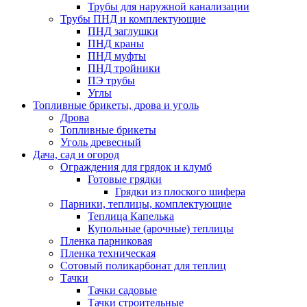
Трубы для наружной канализации
Трубы ПНД и комплектующие
ПНД заглушки
ПНД краны
ПНД муфты
ПНД тройники
ПЭ трубы
Углы
Топливные брикеты, дрова и уголь
Дрова
Топливные брикеты
Уголь древесный
Дача, сад и огород
Ограждения для грядок и клумб
Готовые грядки
Грядки из плоского шифера
Парники, теплицы, комплектующие
Теплица Капелька
Купольные (арочные) теплицы
Пленка парниковая
Пленка техническая
Сотовый поликарбонат для теплиц
Тачки
Тачки садовые
Тачки строительные