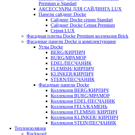
Premium и Standart
АКСЕССУАРЫ ДЛЯ САЙДИНГА LUX
Панели сайдинг Docke
Cайдинг Docke серии Standart
Сайдинг Docke Серия Premium
Серия LUX
Фасадная плитка Docke Premium коллекция Brick
Фасадные панели Docke и комплектующие
Углы Docke
BERG/КИРПИЧ
BURG/МРАМОР
EDEL/ПЕСЧАНИК
FLEMISH/ КИРПИЧ
KLINKER/КИРПИЧ
STERN/ПЕСЧАНИК
Фасадные панели Docke
Коллекция BERG/КИРПИЧ
Коллекция BURG/МРАМОР
Коллекция EDEL/ПЕСЧАНИК
Коллекция FELS/КАМЕНЬ
Коллекция FLEMISH/ КИРПИЧ
Коллекция KLINKER/ КИРПИЧ
Коллекция STEIN/ПЕСЧАНИК
Теплоизоляция
Rockwool