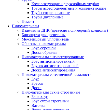
Комплектующие к двухслойным трубам
Трубы асбестоцементные и комплектующие
Трубы гофрированные
Трубы двуслойные
Цемент
Пиломатериалы
Изделия из ДПК (древесно-полимерный композит)
Биозащита для древесины
Межвенцовый уплотнитель
Обрезные пиломатериалы
Брус обрезной
Доска обрезная
Пиломатериалы антисептированные
Брус антисептированный
Брусок антисептированный
Доска антисептированная
Пиломатериалы естественной влажности
Брус
Брусок
Доска
Пиломатериалы сухие строганные
Блок-хаус
Брус сухой строганый
Вагонка
Доска сухая строганая