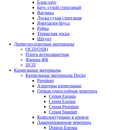
Блок-хаус
Брус сухой строганый
Вагонка
Доска сухая строганая
Имитация бруса
Рейка
Террасная доска
Шпунт
Древесно-плитные материалы
ОСП(OSB)
Плита ветрозащитная
Фанера ФК
ЦСП
Кровельные материалы
Кровельные материалы Docke
Premium
Аэраторы кровельные
Гибкая однослойная черепица
Серия Eurasia
Серия Europa
Серия Premium
Серия Standart
Комплектующие к кровле
Ламинированная черепица
Dragon Europa