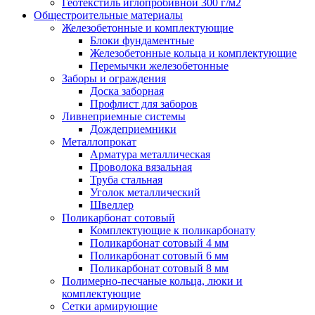
Геотекстиль иглопробивной 300 г/м2
Общестроительные материалы
Железобетонные и комплектующие
Блоки фундаментные
Железобетонные кольца и комплектующие
Перемычки железобетонные
Заборы и ограждения
Доска заборная
Профлист для заборов
Ливнеприемные системы
Дождеприемники
Металлопрокат
Арматура металлическая
Проволока вязальная
Труба стальная
Уголок металлический
Швеллер
Поликарбонат сотовый
Комплектующие к поликарбонату
Поликарбонат сотовый 4 мм
Поликарбонат сотовый 6 мм
Поликарбонат сотовый 8 мм
Полимерно-песчаные кольца, люки и
комплектующие
Сетки армирующие