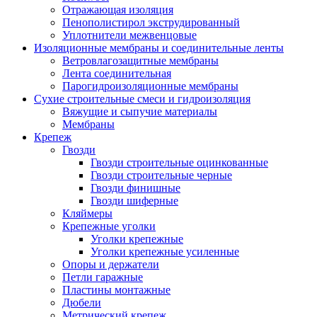
Отражающая изоляция
Пенополистирол экструдированный
Уплотнители межвенцовые
Изоляционные мембраны и соединительные ленты
Ветровлагозащитные мембраны
Лента соединительная
Парогидроизоляционные мембраны
Сухие строительные смеси и гидроизоляция
Вяжущие и сыпучие материалы
Мембраны
Крепеж
Гвозди
Гвозди строительные оцинкованные
Гвозди строительные черные
Гвозди финишные
Гвозди шиферные
Кляймеры
Крепежные уголки
Уголки крепежные
Уголки крепежные усиленные
Опоры и держатели
Петли гаражные
Пластины монтажные
Дюбели
Метрический крепеж