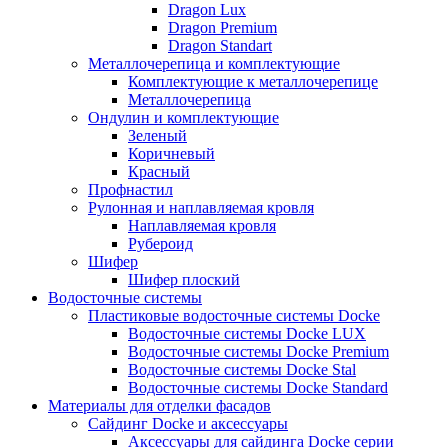
Dragon Lux
Dragon Premium
Dragon Standart
Металлочерепица и комплектующие
Комплектующие к металлочерепице
Металлочерепица
Ондулин и комплектующие
Зеленый
Коричневый
Красный
Профнастил
Рулонная и наплавляемая кровля
Наплавляемая кровля
Рубероид
Шифер
Шифер плоский
Водосточные системы
Пластиковые водосточные системы Docke
Водосточные системы Docke LUX
Водосточные системы Docke Premium
Водосточные системы Docke Stal
Водосточные системы Docke Standard
Материалы для отделки фасадов
Сайдинг Docke и аксессуары
Аксессуары для сайдинга Docke серии