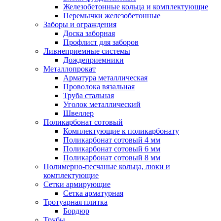
Железобетонные кольца и комплектующие
Перемычки железобетонные
Заборы и ограждения
Доска заборная
Профлист для заборов
Ливнеприемные системы
Дождеприемники
Металлопрокат
Арматура металлическая
Проволока вязальная
Труба стальная
Уголок металлический
Швеллер
Поликарбонат сотовый
Комплектующие к поликарбонату
Поликарбонат сотовый 4 мм
Поликарбонат сотовый 6 мм
Поликарбонат сотовый 8 мм
Полимерно-песчаные кольца, люки и
комплектующие
Сетки армирующие
Сетка арматурная
Тротуарная плитка
Бордюр
Трубы