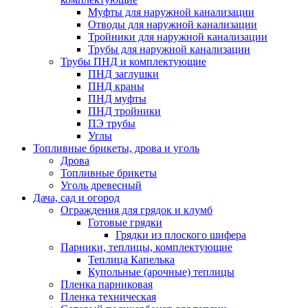
Муфты для наружной канализации
Отводы для наружной канализации
Тройники для наружной канализации
Трубы для наружной канализации
Трубы ПНД и комплектующие
ПНД заглушки
ПНД краны
ПНД муфты
ПНД тройники
ПЭ трубы
Углы
Топливные брикеты, дрова и уголь
Дрова
Топливные брикеты
Уголь древесный
Дача, сад и огород
Ограждения для грядок и клумб
Готовые грядки
Грядки из плоского шифера
Парники, теплицы, комплектующие
Теплица Капелька
Купольные (арочные) теплицы
Пленка парниковая
Пленка техническая