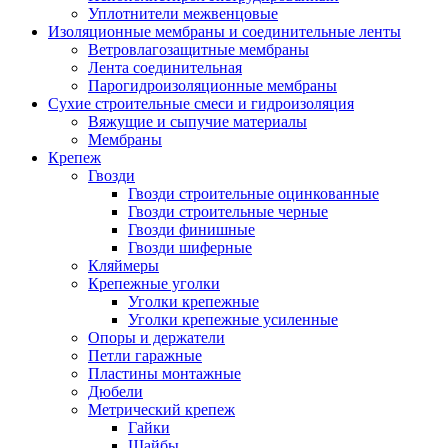
Уплотнители межвенцовые
Изоляционные мембраны и соединительные ленты
Ветровлагозащитные мембраны
Лента соединительная
Парогидроизоляционные мембраны
Сухие строительные смеси и гидроизоляция
Вяжущие и сыпучие материалы
Мембраны
Крепеж
Гвозди
Гвозди строительные оцинкованные
Гвозди строительные черные
Гвозди финишные
Гвозди шиферные
Кляймеры
Крепежные уголки
Уголки крепежные
Уголки крепежные усиленные
Опоры и держатели
Петли гаражные
Пластины монтажные
Дюбели
Метрический крепеж
Гайки
Шайбы