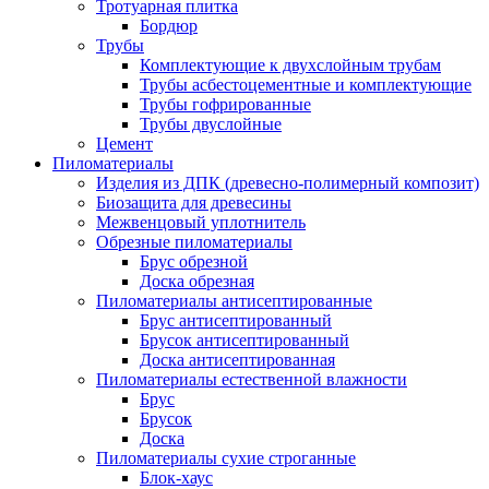
Тротуарная плитка
Бордюр
Трубы
Комплектующие к двухслойным трубам
Трубы асбестоцементные и комплектующие
Трубы гофрированные
Трубы двуслойные
Цемент
Пиломатериалы
Изделия из ДПК (древесно-полимерный композит)
Биозащита для древесины
Межвенцовый уплотнитель
Обрезные пиломатериалы
Брус обрезной
Доска обрезная
Пиломатериалы антисептированные
Брус антисептированный
Брусок антисептированный
Доска антисептированная
Пиломатериалы естественной влажности
Брус
Брусок
Доска
Пиломатериалы сухие строганные
Блок-хаус