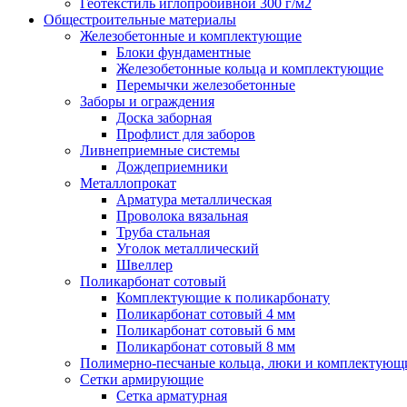
Геотекстиль иглопробивной 300 г/м2
Общестроительные материалы
Железобетонные и комплектующие
Блоки фундаментные
Железобетонные кольца и комплектующие
Перемычки железобетонные
Заборы и ограждения
Доска заборная
Профлист для заборов
Ливнеприемные системы
Дождеприемники
Металлопрокат
Арматура металлическая
Проволока вязальная
Труба стальная
Уголок металлический
Швеллер
Поликарбонат сотовый
Комплектующие к поликарбонату
Поликарбонат сотовый 4 мм
Поликарбонат сотовый 6 мм
Поликарбонат сотовый 8 мм
Полимерно-песчаные кольца, люки и комплектующ
Сетки армирующие
Сетка арматурная