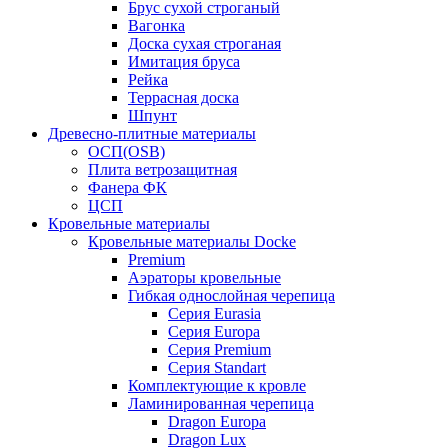
Брус сухой строганый
Вагонка
Доска сухая строганая
Имитация бруса
Рейка
Террасная доска
Шпунт
Древесно-плитные материалы
ОСП(OSB)
Плита ветрозащитная
Фанера ФК
ЦСП
Кровельные материалы
Кровельные материалы Docke
Premium
Аэраторы кровельные
Гибкая однослойная черепица
Серия Eurasia
Серия Europa
Серия Premium
Серия Standart
Комплектующие к кровле
Ламинированная черепица
Dragon Europa
Dragon Lux