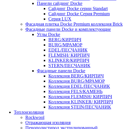
Панели сайдинг Docke
Cайдинг Docke серии Standart
Сайдинг Docke Серия Premium
Серия LUX
Фасадная плитка Docke Premium коллекция Brick
Фасадные панели Docke и комплектующие
Углы Docke
BERG/КИРПИЧ
BURG/МРАМОР
EDEL/ПЕСЧАНИК
FLEMISH/ КИРПИЧ
KLINKER/КИРПИЧ
STERN/ПЕСЧАНИК
Фасадные панели Docke
Коллекция BERG/КИРПИЧ
Коллекция BURG/МРАМОР
Коллекция EDEL/ПЕСЧАНИК
Коллекция FELS/КАМЕНЬ
Коллекция FLEMISH/ КИРПИЧ
Коллекция KLINKER/ КИРПИЧ
Коллекция STEIN/ПЕСЧАНИК
Теплоизоляция
Rockwool
Отражающая изоляция
Пенополистирол экструдированный