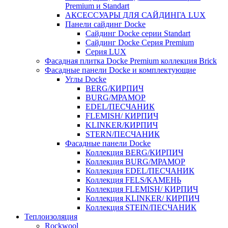
Premium и Standart
АКСЕССУАРЫ ДЛЯ САЙДИНГА LUX
Панели сайдинг Docke
Cайдинг Docke серии Standart
Сайдинг Docke Серия Premium
Серия LUX
Фасадная плитка Docke Premium коллекция Brick
Фасадные панели Docke и комплектующие
Углы Docke
BERG/КИРПИЧ
BURG/МРАМОР
EDEL/ПЕСЧАНИК
FLEMISH/ КИРПИЧ
KLINKER/КИРПИЧ
STERN/ПЕСЧАНИК
Фасадные панели Docke
Коллекция BERG/КИРПИЧ
Коллекция BURG/МРАМОР
Коллекция EDEL/ПЕСЧАНИК
Коллекция FELS/КАМЕНЬ
Коллекция FLEMISH/ КИРПИЧ
Коллекция KLINKER/ КИРПИЧ
Коллекция STEIN/ПЕСЧАНИК
Теплоизоляция
Rockwool