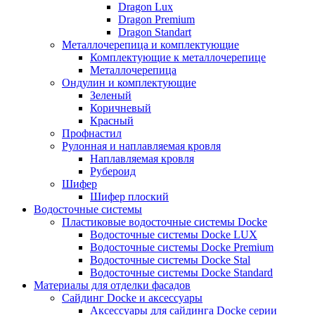
Dragon Lux
Dragon Premium
Dragon Standart
Металлочерепица и комплектующие
Комплектующие к металлочерепице
Металлочерепица
Ондулин и комплектующие
Зеленый
Коричневый
Красный
Профнастил
Рулонная и наплавляемая кровля
Наплавляемая кровля
Рубероид
Шифер
Шифер плоский
Водосточные системы
Пластиковые водосточные системы Docke
Водосточные системы Docke LUX
Водосточные системы Docke Premium
Водосточные системы Docke Stal
Водосточные системы Docke Standard
Материалы для отделки фасадов
Сайдинг Docke и аксессуары
Аксессуары для сайдинга Docke серии