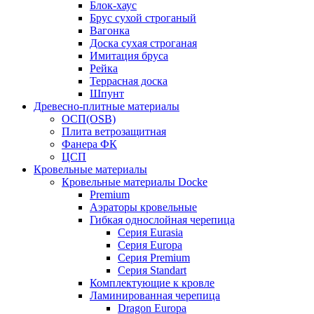
Блок-хаус
Брус сухой строганый
Вагонка
Доска сухая строганая
Имитация бруса
Рейка
Террасная доска
Шпунт
Древесно-плитные материалы
ОСП(OSB)
Плита ветрозащитная
Фанера ФК
ЦСП
Кровельные материалы
Кровельные материалы Docke
Premium
Аэраторы кровельные
Гибкая однослойная черепица
Серия Eurasia
Серия Europa
Серия Premium
Серия Standart
Комплектующие к кровле
Ламинированная черепица
Dragon Europa