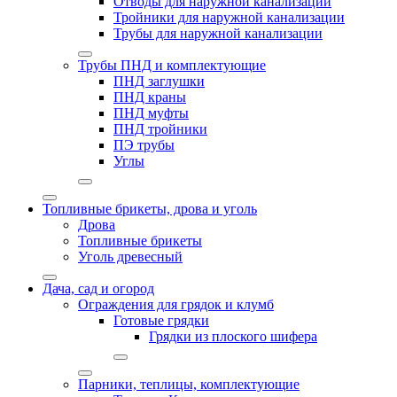
Отводы для наружной канализации
Тройники для наружной канализации
Трубы для наружной канализации
Трубы ПНД и комплектующие
ПНД заглушки
ПНД краны
ПНД муфты
ПНД тройники
ПЭ трубы
Углы
Топливные брикеты, дрова и уголь
Дрова
Топливные брикеты
Уголь древесный
Дача, сад и огород
Ограждения для грядок и клумб
Готовые грядки
Грядки из плоского шифера
Парники, теплицы, комплектующие