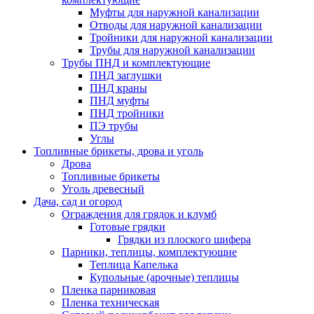
Муфты для наружной канализации
Отводы для наружной канализации
Тройники для наружной канализации
Трубы для наружной канализации
Трубы ПНД и комплектующие
ПНД заглушки
ПНД краны
ПНД муфты
ПНД тройники
ПЭ трубы
Углы
Топливные брикеты, дрова и уголь
Дрова
Топливные брикеты
Уголь древесный
Дача, сад и огород
Ограждения для грядок и клумб
Готовые грядки
Грядки из плоского шифера
Парники, теплицы, комплектующие
Теплица Капелька
Купольные (арочные) теплицы
Пленка парниковая
Пленка техническая