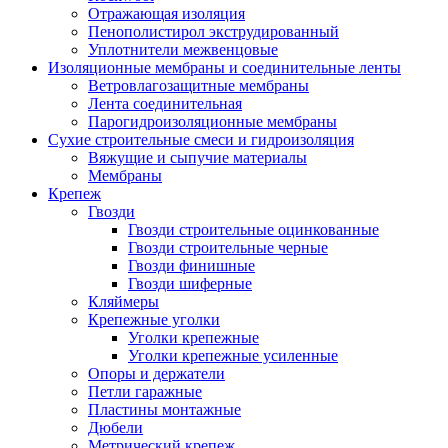
Отражающая изоляция
Пенополистирол экструдированный
Уплотнители межвенцовые
Изоляционные мембраны и соединительные ленты
Ветровлагозащитные мембраны
Лента соединительная
Парогидроизоляционные мембраны
Сухие строительные смеси и гидроизоляция
Вяжущие и сыпучие материалы
Мембраны
Крепеж
Гвозди
Гвозди строительные оцинкованные
Гвозди строительные черные
Гвозди финишные
Гвозди шиферные
Кляймеры
Крепежные уголки
Уголки крепежные
Уголки крепежные усиленные
Опоры и держатели
Петли гаражные
Пластины монтажные
Дюбели
Метрический крепеж