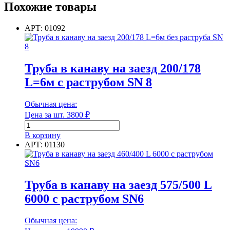
Похожие товары
канаву
на
заезд
АРТ: 01092
630/548
L=6м
с
раструбом
Труба в канаву на заезд 200/178
SN
L=6м с раструбом SN 8
6
Обычная цена:
Цена за шт.
3800
₽
Количество
товара
В корзину
Труба
АРТ: 01130
в
канаву
на
заезд
Труба в канаву на заезд 575/500 L
200/178
6000 с раструбом SN6
L=6м
с
раструбом
Обычная цена:
SN