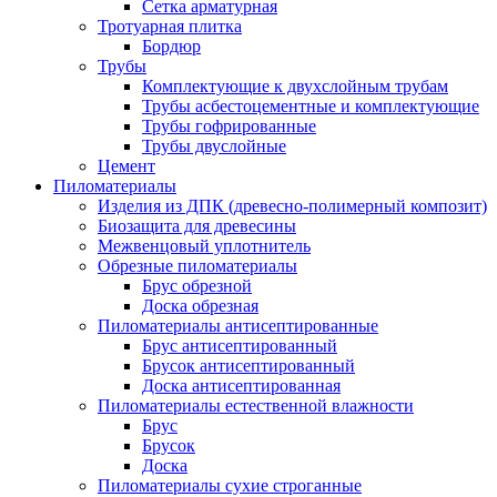
Сетка арматурная
Тротуарная плитка
Бордюр
Трубы
Комплектующие к двухслойным трубам
Трубы асбестоцементные и комплектующие
Трубы гофрированные
Трубы двуслойные
Цемент
Пиломатериалы
Изделия из ДПК (древесно-полимерный композит)
Биозащита для древесины
Межвенцовый уплотнитель
Обрезные пиломатериалы
Брус обрезной
Доска обрезная
Пиломатериалы антисептированные
Брус антисептированный
Брусок антисептированный
Доска антисептированная
Пиломатериалы естественной влажности
Брус
Брусок
Доска
Пиломатериалы сухие строганные