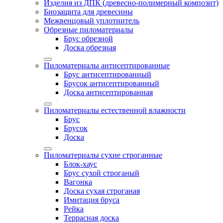
Изделия из ДПК (древесно-полимерный композит)
Биозащита для древесины
Межвенцовый уплотнитель
Обрезные пиломатериалы
Брус обрезной
Доска обрезная
Пиломатериалы антисептированные
Брус антисептированный
Брусок антисептированный
Доска антисептированная
Пиломатериалы естественной влажности
Брус
Брусок
Доска
Пиломатериалы сухие строганные
Блок-хаус
Брус сухой строганый
Вагонка
Доска сухая строганая
Имитация бруса
Рейка
Террасная доска