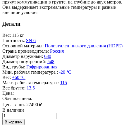
прячут коммуникации в грунте, на глубине до двух метров.
Она выдерживает экстремальные температуры и разные
внешние условия.
Детали
Вес
:
115 кг
Плотность
:
SN 6
Основной материал
:
Полиэтилен низкого давления (HDPE)
Страна производитель
:
Россия
Диаметр наружный
:
630
Диаметр внутренний
:
548
Вид трубы
:
Гофрированная
Мин. рабочая температура
:
-20 °С
Вес
:
+60 °С
Макс. рабочая температура
:
115
Вес брутто
:
13,5
Цена:
Обычная цена:
Цена за шт.
27490
₽
В наличии
Количество
товара
В корзину
Труба
в