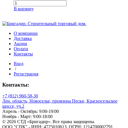
Количество
товара
В корзину
Труба
в
канаву
на
заезд
О компании
500/435
Доставка
L=6м
Акции
с
Оплата
раструбом
Контакты
SN
Вход
8
/
Регистрация
Контакты:
+7 (812) 960-58-30
Лен. область, Новоселье, промзона Пески, Красносельское
шоссе, уч.2
Апрель - Октябрь: 9:00-19:00
Ноябрь - Март: 9:00-18:00
© 2026 СТД «Бригадир». Все права защищены.
ООО "СПК" - ИНН: 4725010613, ОГРН: 1214700002791