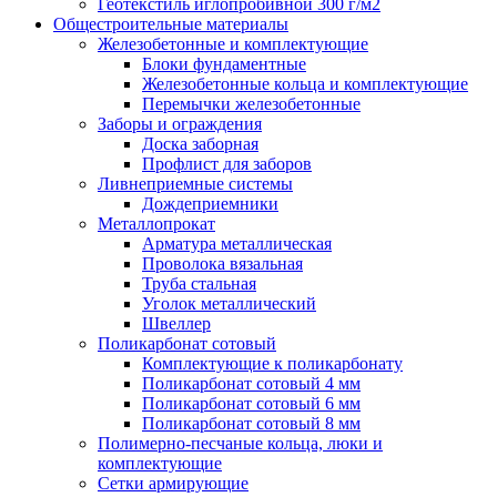
Геотекстиль иглопробивной 300 г/м2
Общестроительные материалы
Железобетонные и комплектующие
Блоки фундаментные
Железобетонные кольца и комплектующие
Перемычки железобетонные
Заборы и ограждения
Доска заборная
Профлист для заборов
Ливнеприемные системы
Дождеприемники
Металлопрокат
Арматура металлическая
Проволока вязальная
Труба стальная
Уголок металлический
Швеллер
Поликарбонат сотовый
Комплектующие к поликарбонату
Поликарбонат сотовый 4 мм
Поликарбонат сотовый 6 мм
Поликарбонат сотовый 8 мм
Полимерно-песчаные кольца, люки и
комплектующие
Сетки армирующие