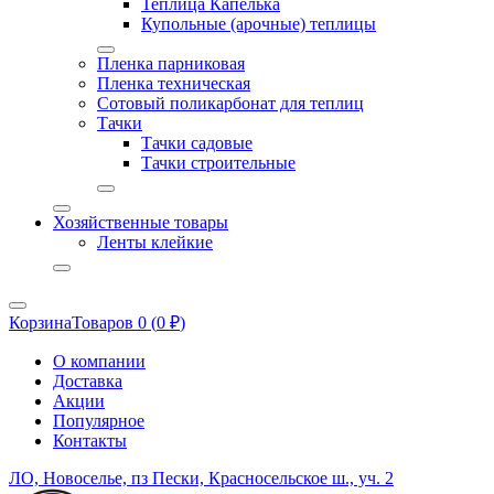
Теплица Капелька
Купольные (арочные) теплицы
Пленка парниковая
Пленка техническая
Сотовый поликарбонат для теплиц
Тачки
Тачки садовые
Тачки строительные
Хозяйственные товары
Ленты клейкие
Корзина
Товаров 0 (
0
₽
)
О компании
Доставка
Акции
Популярное
Контакты
ЛО, Новоселье, пз Пески, Красносельское ш., уч. 2