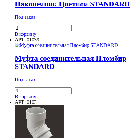
Наконечник Цветной STANDARD
Под заказ
Количество
товара
В корзину
Наконечник
АРТ: 01039
Цветной
STANDARD
Муфта соединительная Пломбир
STANDARD
Под заказ
Количество
товара
В корзину
Муфта
АРТ: 01031
соединительная
Пломбир
STANDARD