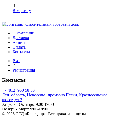
Количество
товара
В корзину
Труба
водосточная
1
м
Пломбир
О компании
STANDARD
Доставка
Акции
Оплата
Контакты
Вход
/
Регистрация
Контакты:
+7 (812) 960-58-30
Лен. область, Новоселье, промзона Пески, Красносельское
шоссе, уч.2
Апрель - Октябрь: 9:00-19:00
Ноябрь - Март: 9:00-18:00
© 2026 СТД «Бригадир». Все права защищены.