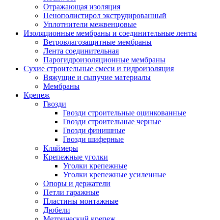
Отражающая изоляция
Пенополистирол экструдированный
Уплотнители межвенцовые
Изоляционные мембраны и соединительные ленты
Ветровлагозащитные мембраны
Лента соединительная
Парогидроизоляционные мембраны
Сухие строительные смеси и гидроизоляция
Вяжущие и сыпучие материалы
Мембраны
Крепеж
Гвозди
Гвозди строительные оцинкованные
Гвозди строительные черные
Гвозди финишные
Гвозди шиферные
Кляймеры
Крепежные уголки
Уголки крепежные
Уголки крепежные усиленные
Опоры и держатели
Петли гаражные
Пластины монтажные
Дюбели
Метрический крепеж