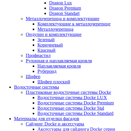
Dragon Lux
Dragon Premium
Dragon Standart
Металлочерепица и комплектующие
Комплектующие к металлочерепице
Металлочерепица
Ондулин и комплектующие
Зеленый
Коричневый
Красный
Профнастил
Рулонная и наплавляемая кровля
Наплавляемая кровля
Рубероид
Шифер
Шифер плоский
Водосточные системы
Пластиковые водосточные системы Docke
Водосточные системы Docke LUX
Водосточные системы Docke Premium
Водосточные системы Docke Stal
Водосточные системы Docke Standard
Материалы для отделки фасадов
Сайдинг Docke и аксессуары
Аксессуары для сайдинга Docke серии