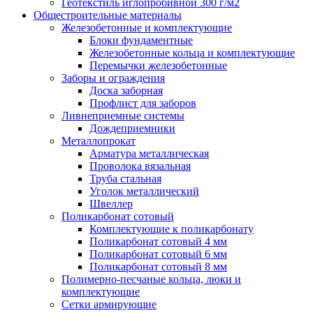
Геотекстиль иглопробивной 300 г/м2
Общестроительные материалы
Железобетонные и комплектующие
Блоки фундаментные
Железобетонные кольца и комплектующие
Перемычки железобетонные
Заборы и ограждения
Доска заборная
Профлист для заборов
Ливнеприемные системы
Дождеприемники
Металлопрокат
Арматура металлическая
Проволока вязальная
Труба стальная
Уголок металлический
Швеллер
Поликарбонат сотовый
Комплектующие к поликарбонату
Поликарбонат сотовый 4 мм
Поликарбонат сотовый 6 мм
Поликарбонат сотовый 8 мм
Полимерно-песчаные кольца, люки и
комплектующие
Сетки армирующие