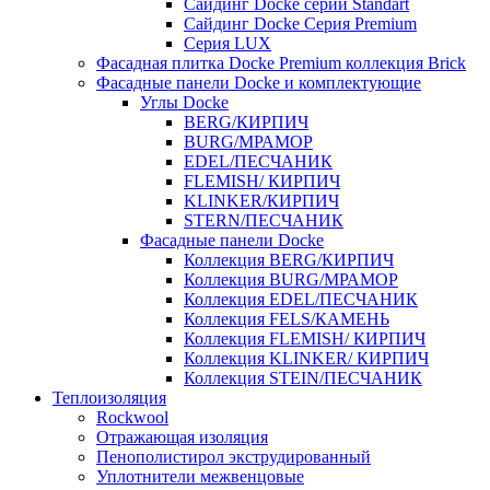
Cайдинг Docke серии Standart
Сайдинг Docke Серия Premium
Серия LUX
Фасадная плитка Docke Premium коллекция Brick
Фасадные панели Docke и комплектующие
Углы Docke
BERG/КИРПИЧ
BURG/МРАМОР
EDEL/ПЕСЧАНИК
FLEMISH/ КИРПИЧ
KLINKER/КИРПИЧ
STERN/ПЕСЧАНИК
Фасадные панели Docke
Коллекция BERG/КИРПИЧ
Коллекция BURG/МРАМОР
Коллекция EDEL/ПЕСЧАНИК
Коллекция FELS/КАМЕНЬ
Коллекция FLEMISH/ КИРПИЧ
Коллекция KLINKER/ КИРПИЧ
Коллекция STEIN/ПЕСЧАНИК
Теплоизоляция
Rockwool
Отражающая изоляция
Пенополистирол экструдированный
Уплотнители межвенцовые