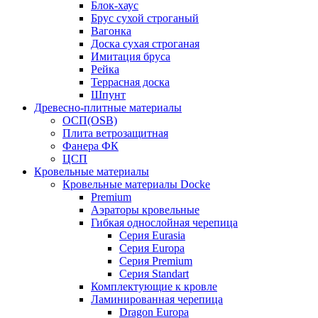
Блок-хаус
Брус сухой строганый
Вагонка
Доска сухая строганая
Имитация бруса
Рейка
Террасная доска
Шпунт
Древесно-плитные материалы
ОСП(OSB)
Плита ветрозащитная
Фанера ФК
ЦСП
Кровельные материалы
Кровельные материалы Docke
Premium
Аэраторы кровельные
Гибкая однослойная черепица
Серия Eurasia
Серия Europa
Серия Premium
Серия Standart
Комплектующие к кровле
Ламинированная черепица
Dragon Europa