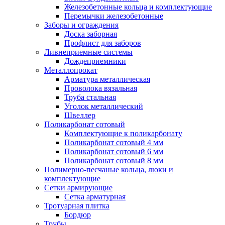
Железобетонные кольца и комплектующие
Перемычки железобетонные
Заборы и ограждения
Доска заборная
Профлист для заборов
Ливнеприемные системы
Дождеприемники
Металлопрокат
Арматура металлическая
Проволока вязальная
Труба стальная
Уголок металлический
Швеллер
Поликарбонат сотовый
Комплектующие к поликарбонату
Поликарбонат сотовый 4 мм
Поликарбонат сотовый 6 мм
Поликарбонат сотовый 8 мм
Полимерно-песчаные кольца, люки и
комплектующие
Сетки армирующие
Сетка арматурная
Тротуарная плитка
Бордюр
Трубы