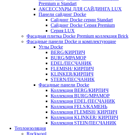
Premium и Standart
АКСЕССУАРЫ ДЛЯ САЙДИНГА LUX
Панели сайдинг Docke
Cайдинг Docke серии Standart
Сайдинг Docke Серия Premium
Серия LUX
Фасадная плитка Docke Premium коллекция Brick
Фасадные панели Docke и комплектующие
Углы Docke
BERG/КИРПИЧ
BURG/МРАМОР
EDEL/ПЕСЧАНИК
FLEMISH/ КИРПИЧ
KLINKER/КИРПИЧ
STERN/ПЕСЧАНИК
Фасадные панели Docke
Коллекция BERG/КИРПИЧ
Коллекция BURG/МРАМОР
Коллекция EDEL/ПЕСЧАНИК
Коллекция FELS/КАМЕНЬ
Коллекция FLEMISH/ КИРПИЧ
Коллекция KLINKER/ КИРПИЧ
Коллекция STEIN/ПЕСЧАНИК
Теплоизоляция
Rockwool