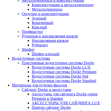
Металлочерепица и комплектующие
Комплектующие к металлочерепице
Металлочерепица
Ондулин и комплектующие
Зеленый
Коричневый
Красный
Профнастил
Рулонная и наплавляемая кровля
Наплавляемая кровля
Рубероид
Шифер
Шифер плоский
Водосточные системы
Пластиковые водосточные системы Docke
Водосточные системы Docke LUX
Водосточные системы Docke Premium
Водосточные системы Docke Stal
Водосточные системы Docke Standard
Материалы для отделки фасадов
Сайдинг Docke и аксессуары
Аксессуары для сайдинга Docke серии
Premium и Standart
АКСЕССУАРЫ ДЛЯ САЙДИНГА LUX
Панели сайдинг Docke