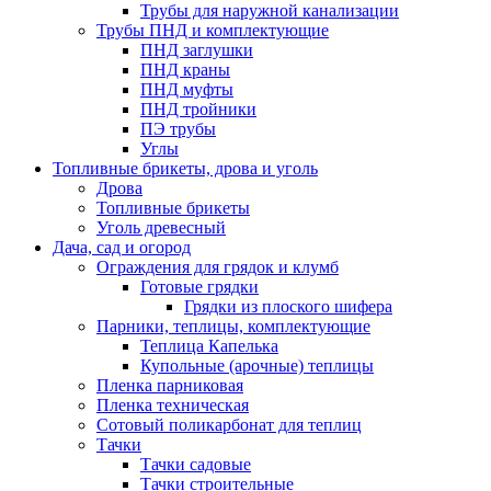
Трубы для наружной канализации
Трубы ПНД и комплектующие
ПНД заглушки
ПНД краны
ПНД муфты
ПНД тройники
ПЭ трубы
Углы
Топливные брикеты, дрова и уголь
Дрова
Топливные брикеты
Уголь древесный
Дача, сад и огород
Ограждения для грядок и клумб
Готовые грядки
Грядки из плоского шифера
Парники, теплицы, комплектующие
Теплица Капелька
Купольные (арочные) теплицы
Пленка парниковая
Пленка техническая
Сотовый поликарбонат для теплиц
Тачки
Тачки садовые
Тачки строительные