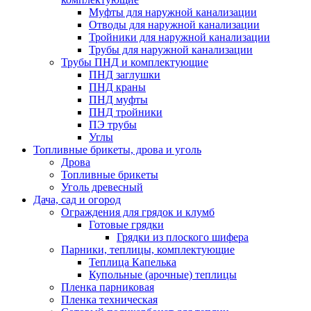
Муфты для наружной канализации
Отводы для наружной канализации
Тройники для наружной канализации
Трубы для наружной канализации
Трубы ПНД и комплектующие
ПНД заглушки
ПНД краны
ПНД муфты
ПНД тройники
ПЭ трубы
Углы
Топливные брикеты, дрова и уголь
Дрова
Топливные брикеты
Уголь древесный
Дача, сад и огород
Ограждения для грядок и клумб
Готовые грядки
Грядки из плоского шифера
Парники, теплицы, комплектующие
Теплица Капелька
Купольные (арочные) теплицы
Пленка парниковая
Пленка техническая