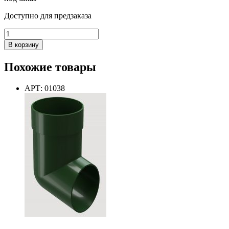
Доступно для предзаказа
Количество
товара
В корзину
Муфта
соединительная
Похожие товары
Пломбир
PREMIUM
АРТ: 01038