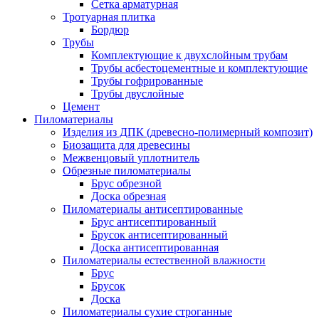
Сетка арматурная
Тротуарная плитка
Бордюр
Трубы
Комплектующие к двухслойным трубам
Трубы асбестоцементные и комплектующие
Трубы гофрированные
Трубы двуслойные
Цемент
Пиломатериалы
Изделия из ДПК (древесно-полимерный композит)
Биозащита для древесины
Межвенцовый уплотнитель
Обрезные пиломатериалы
Брус обрезной
Доска обрезная
Пиломатериалы антисептированные
Брус антисептированный
Брусок антисептированный
Доска антисептированная
Пиломатериалы естественной влажности
Брус
Брусок
Доска
Пиломатериалы сухие строганные