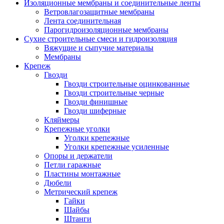
Изоляционные мембраны и соединительные ленты
Ветровлагозащитные мембраны
Лента соединительная
Парогидроизоляционные мембраны
Сухие строительные смеси и гидроизоляция
Вяжущие и сыпучие материалы
Мембраны
Крепеж
Гвозди
Гвозди строительные оцинкованные
Гвозди строительные черные
Гвозди финишные
Гвозди шиферные
Кляймеры
Крепежные уголки
Уголки крепежные
Уголки крепежные усиленные
Опоры и держатели
Петли гаражные
Пластины монтажные
Дюбели
Метрический крепеж
Гайки
Шайбы
Штанги