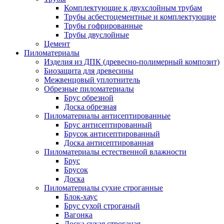
Комплектующие к двухслойным трубам
Трубы асбестоцементные и комплектующие
Трубы гофрированные
Трубы двуслойные
Цемент
Пиломатериалы
Изделия из ДПК (древесно-полимерный композит)
Биозащита для древесины
Межвенцовый уплотнитель
Обрезные пиломатериалы
Брус обрезной
Доска обрезная
Пиломатериалы антисептированные
Брус антисептированный
Брусок антисептированный
Доска антисептированная
Пиломатериалы естественной влажности
Брус
Брусок
Доска
Пиломатериалы сухие строганные
Блок-хаус
Брус сухой строганый
Вагонка
Доска сухая строганая