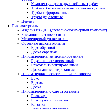
Комплектующие к двухслойным трубам
Трубы асбестоцементные и комплектующие
Трубы гофрированные
Трубы двуслойные
Цемент
Пиломатериалы
Изделия из ДПК (древесно-полимерный композит)
Биозащита для древесины
Межвенцовый уплотнитель
Обрезные пиломатериалы
Брус обрезной
Доска обрезная
Пиломатериалы антисептированные
Брус антисептированный
Брусок антисептированный
Доска антисептированная
Пиломатериалы естественной влажности
Брус
Брусок
Доска
Пиломатериалы сухие строганные
Блок-хаус
Брус сухой строганый
Вагонка
Доска сухая строганая