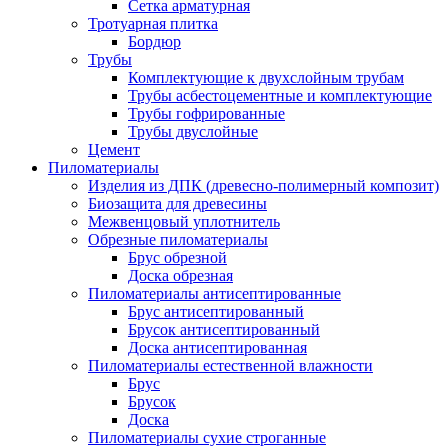
Сетка арматурная
Тротуарная плитка
Бордюр
Трубы
Комплектующие к двухслойным трубам
Трубы асбестоцементные и комплектующие
Трубы гофрированные
Трубы двуслойные
Цемент
Пиломатериалы
Изделия из ДПК (древесно-полимерный композит)
Биозащита для древесины
Межвенцовый уплотнитель
Обрезные пиломатериалы
Брус обрезной
Доска обрезная
Пиломатериалы антисептированные
Брус антисептированный
Брусок антисептированный
Доска антисептированная
Пиломатериалы естественной влажности
Брус
Брусок
Доска
Пиломатериалы сухие строганные