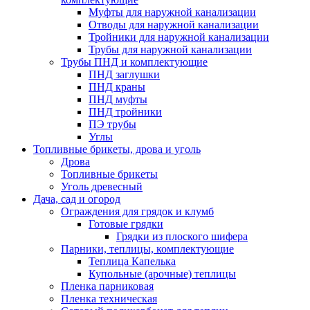
Муфты для наружной канализации
Отводы для наружной канализации
Тройники для наружной канализации
Трубы для наружной канализации
Трубы ПНД и комплектующие
ПНД заглушки
ПНД краны
ПНД муфты
ПНД тройники
ПЭ трубы
Углы
Топливные брикеты, дрова и уголь
Дрова
Топливные брикеты
Уголь древесный
Дача, сад и огород
Ограждения для грядок и клумб
Готовые грядки
Грядки из плоского шифера
Парники, теплицы, комплектующие
Теплица Капелька
Купольные (арочные) теплицы
Пленка парниковая
Пленка техническая