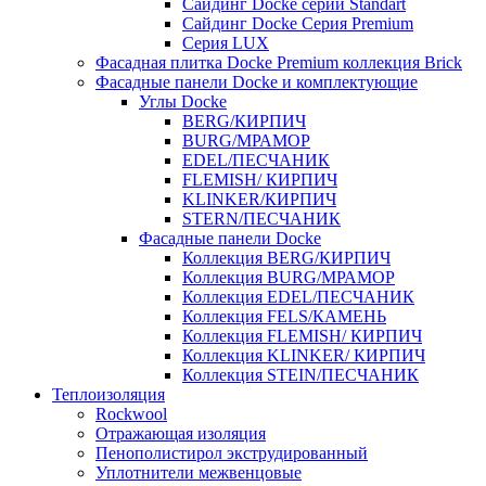
Cайдинг Docke серии Standart
Сайдинг Docke Серия Premium
Серия LUX
Фасадная плитка Docke Premium коллекция Brick
Фасадные панели Docke и комплектующие
Углы Docke
BERG/КИРПИЧ
BURG/МРАМОР
EDEL/ПЕСЧАНИК
FLEMISH/ КИРПИЧ
KLINKER/КИРПИЧ
STERN/ПЕСЧАНИК
Фасадные панели Docke
Коллекция BERG/КИРПИЧ
Коллекция BURG/МРАМОР
Коллекция EDEL/ПЕСЧАНИК
Коллекция FELS/КАМЕНЬ
Коллекция FLEMISH/ КИРПИЧ
Коллекция KLINKER/ КИРПИЧ
Коллекция STEIN/ПЕСЧАНИК
Теплоизоляция
Rockwool
Отражающая изоляция
Пенополистирол экструдированный
Уплотнители межвенцовые