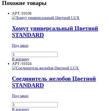
Похожие товары
135°
Цветной
PREMIUM
АРТ: 01036
Хомут универсальный Цветной
STANDARD
Под заказ
Количество
товара
В корзину
Хомут
АРТ: 01024
универсальный
Цветной
STANDARD
Соединитель желобов Цветной
STANDARD
Под заказ
Количество
товара
В корзину