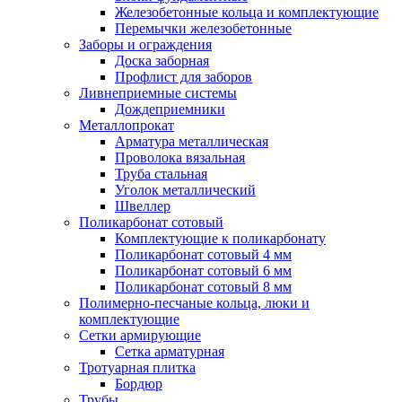
Железобетонные кольца и комплектующие
Перемычки железобетонные
Заборы и ограждения
Доска заборная
Профлист для заборов
Ливнеприемные системы
Дождеприемники
Металлопрокат
Арматура металлическая
Проволока вязальная
Труба стальная
Уголок металлический
Швеллер
Поликарбонат сотовый
Комплектующие к поликарбонату
Поликарбонат сотовый 4 мм
Поликарбонат сотовый 6 мм
Поликарбонат сотовый 8 мм
Полимерно-песчаные кольца, люки и
комплектующие
Сетки армирующие
Сетка арматурная
Тротуарная плитка
Бордюр
Трубы