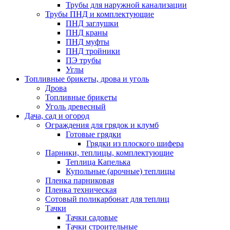
Трубы для наружной канализации
Трубы ПНД и комплектующие
ПНД заглушки
ПНД краны
ПНД муфты
ПНД тройники
ПЭ трубы
Углы
Топливные брикеты, дрова и уголь
Дрова
Топливные брикеты
Уголь древесный
Дача, сад и огород
Ограждения для грядок и клумб
Готовые грядки
Грядки из плоского шифера
Парники, теплицы, комплектующие
Теплица Капелька
Купольные (арочные) теплицы
Пленка парниковая
Пленка техническая
Сотовый поликарбонат для теплиц
Тачки
Тачки садовые
Тачки строительные