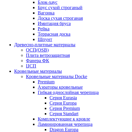
Блок-хаус
Брус сухой строганый
Вагонка
Доска сухая строганая
Имитация бруса
Рейка
Террасная доска
Шпунт
Древесно-плитные материалы
ОСП(OSB)
Плита ветрозащитная
Фанера ФК
ЦСП
Кровельные материалы
Кровельные материалы Docke
Premium
Аэраторы кровельные
Гибкая однослойная черепица
Серия Eurasia
Серия Europa
Серия Premium
Серия Standart
Комплектующие к кровле
Ламинированная черепица
Dragon Europa