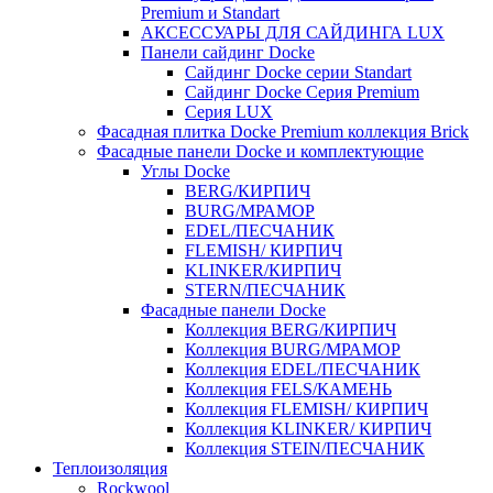
Premium и Standart
АКСЕССУАРЫ ДЛЯ САЙДИНГА LUX
Панели сайдинг Docke
Cайдинг Docke серии Standart
Сайдинг Docke Серия Premium
Серия LUX
Фасадная плитка Docke Premium коллекция Brick
Фасадные панели Docke и комплектующие
Углы Docke
BERG/КИРПИЧ
BURG/МРАМОР
EDEL/ПЕСЧАНИК
FLEMISH/ КИРПИЧ
KLINKER/КИРПИЧ
STERN/ПЕСЧАНИК
Фасадные панели Docke
Коллекция BERG/КИРПИЧ
Коллекция BURG/МРАМОР
Коллекция EDEL/ПЕСЧАНИК
Коллекция FELS/КАМЕНЬ
Коллекция FLEMISH/ КИРПИЧ
Коллекция KLINKER/ КИРПИЧ
Коллекция STEIN/ПЕСЧАНИК
Теплоизоляция
Rockwool