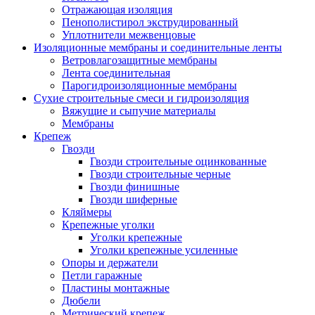
Отражающая изоляция
Пенополистирол экструдированный
Уплотнители межвенцовые
Изоляционные мембраны и соединительные ленты
Ветровлагозащитные мембраны
Лента соединительная
Парогидроизоляционные мембраны
Сухие строительные смеси и гидроизоляция
Вяжущие и сыпучие материалы
Мембраны
Крепеж
Гвозди
Гвозди строительные оцинкованные
Гвозди строительные черные
Гвозди финишные
Гвозди шиферные
Кляймеры
Крепежные уголки
Уголки крепежные
Уголки крепежные усиленные
Опоры и держатели
Петли гаражные
Пластины монтажные
Дюбели
Метрический крепеж