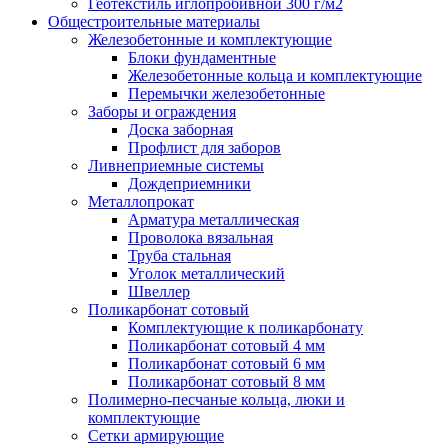
Геотекстиль иглопробивной 300 г/м2
Общестроительные материалы
Железобетонные и комплектующие
Блоки фундаментные
Железобетонные кольца и комплектующие
Перемычки железобетонные
Заборы и ограждения
Доска заборная
Профлист для заборов
Ливнеприемные системы
Дождеприемники
Металлопрокат
Арматура металлическая
Проволока вязальная
Труба стальная
Уголок металлический
Швеллер
Поликарбонат сотовый
Комплектующие к поликарбонату
Поликарбонат сотовый 4 мм
Поликарбонат сотовый 6 мм
Поликарбонат сотовый 8 мм
Полимерно-песчаные кольца, люки и
комплектующие
Сетки армирующие