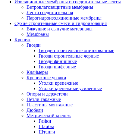
Изоляционные мембраны и соединительные ленты
Ветровлагозащитные мембраны
Лента соединительная
Парогидроизоляционные мембраны
Сухие строительные смеси и гидроизоляция
Вяжущие и сыпучие материалы
Мембраны
Крепеж
Гвозди
Гвозди строительные оцинкованные
Гвозди строительные черные
Гвозди финишные
Гвозди шиферные
Кляймеры
Крепежные уголки
Уголки крепежные
Уголки крепежные усиленные
Опоры и держатели
Петли гаражные
Пластины монтажные
Дюбели
Метрический крепеж
Гайки
Шайбы
Штанги