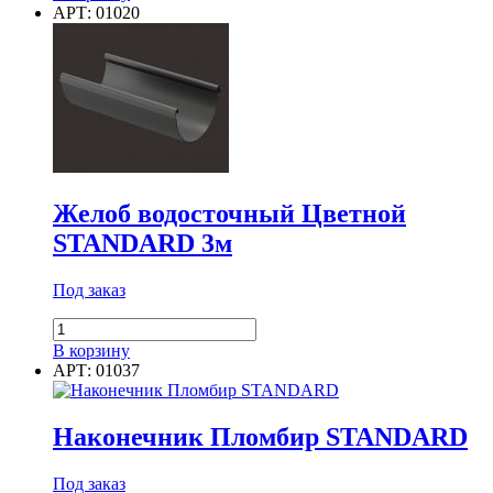
Соединитель
АРТ: 01020
желобов
Цветной
STANDARD
Желоб водосточный Цветной
STANDARD 3м
Под заказ
Количество
товара
В корзину
Желоб
АРТ: 01037
водосточный
Цветной
STANDARD
Наконечник Пломбир STANDARD
3м
Под заказ