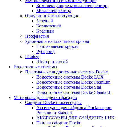
Металлочерепица и комплектующие
Комплектующие к металлочерепице
Металлочерепица
Ондулин и комплектующие
Зеленый
Коричневый
Красный
Профнастил
Рулонная и наплавляемая кровля
Наплавляемая кровля
Рубероид
Шифер
Шифер плоский
Водосточные системы
Пластиковые водосточные системы Docke
Водосточные системы Docke LUX
Водосточные системы Docke Premium
Водосточные системы Docke Stal
Водосточные системы Docke Standard
Материалы для отделки фасадов
Сайдинг Docke и аксессуары
Аксессуары для сайдинга Docke серии
Premium и Standart
АКСЕССУАРЫ ДЛЯ САЙДИНГА LUX
Панели сайдинг Docke