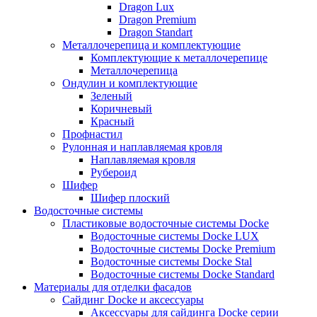
Dragon Lux
Dragon Premium
Dragon Standart
Металлочерепица и комплектующие
Комплектующие к металлочерепице
Металлочерепица
Ондулин и комплектующие
Зеленый
Коричневый
Красный
Профнастил
Рулонная и наплавляемая кровля
Наплавляемая кровля
Рубероид
Шифер
Шифер плоский
Водосточные системы
Пластиковые водосточные системы Docke
Водосточные системы Docke LUX
Водосточные системы Docke Premium
Водосточные системы Docke Stal
Водосточные системы Docke Standard
Материалы для отделки фасадов
Сайдинг Docke и аксессуары
Аксессуары для сайдинга Docke серии