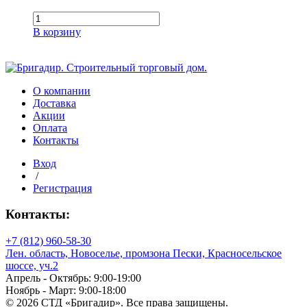
Количество
товара
В корзину
Наконечник
Пломбир
STANDARD
О компании
Доставка
Акции
Оплата
Контакты
Вход
/
Регистрация
Контакты:
+7 (812) 960-58-30
Лен. область, Новоселье, промзона Пески, Красносельское
шоссе, уч.2
Апрель - Октябрь: 9:00-19:00
Ноябрь - Март: 9:00-18:00
© 2026 СТД «Бригадир». Все права защищены.