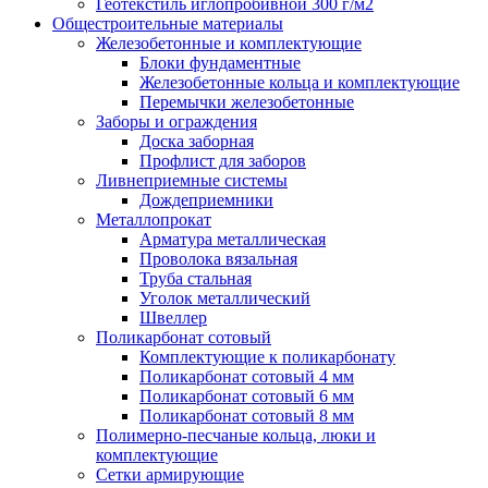
Геотекстиль иглопробивной 300 г/м2
Общестроительные материалы
Железобетонные и комплектующие
Блоки фундаментные
Железобетонные кольца и комплектующие
Перемычки железобетонные
Заборы и ограждения
Доска заборная
Профлист для заборов
Ливнеприемные системы
Дождеприемники
Металлопрокат
Арматура металлическая
Проволока вязальная
Труба стальная
Уголок металлический
Швеллер
Поликарбонат сотовый
Комплектующие к поликарбонату
Поликарбонат сотовый 4 мм
Поликарбонат сотовый 6 мм
Поликарбонат сотовый 8 мм
Полимерно-песчаные кольца, люки и
комплектующие
Сетки армирующие