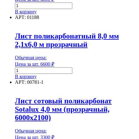
Количество
товара
В корзину
Лист
Единица измерения
АРТ: 01188
поликарбонатный
6,0
Форма
мм
Лист поликарбонатный 8,0 мм
2,1х6,0
2,1х6,0 м прозрачный
м
прозрачный
КИВИ
Форма
Обычная цена:
Цена за шт.
6600
₽
Количество
Группа горючести
товара
В корзину
Лист
АРТ: 00781-1
поликарбонатный
8,0
мм
Группа горючести
Лист сотовый поликарбонат
2,1х6,0
Sotalux 4,0 мм (прозрачный,
м
Класс эмиссии
прозрачный
6000х2100)
Обычная цена:
Цена за шт.
3300
₽