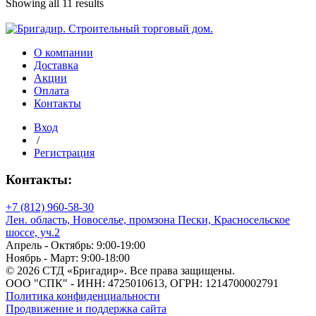
торцевой
Showing all 11 results
Нижняя часть
6
мм
прозрачный
О компании
Доставка
Нижняя часть
Акции
Оплата
Общая ширина в развороте
Контакты
Вход
/
Регистрация
Общая ширина в развороте
Контакты:
Основной материал
+7 (812) 960-58-30
Лен. область, Новоселье, промзона Пески, Красносельское
шоссе, уч.2
Апрель - Октябрь: 9:00-19:00
Ноябрь - Март: 9:00-18:00
Основной материал
© 2026 СТД «Бригадир». Все права защищены.
ООО "СПК" - ИНН: 4725010613, ОГРН: 1214700002791
Площадь (м²)
Политика конфиденциальности
Продвижение и поддержка сайта