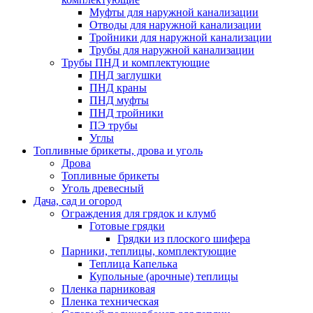
Муфты для наружной канализации
Отводы для наружной канализации
Тройники для наружной канализации
Трубы для наружной канализации
Трубы ПНД и комплектующие
ПНД заглушки
ПНД краны
ПНД муфты
ПНД тройники
ПЭ трубы
Углы
Топливные брикеты, дрова и уголь
Дрова
Топливные брикеты
Уголь древесный
Дача, сад и огород
Ограждения для грядок и клумб
Готовые грядки
Грядки из плоского шифера
Парники, теплицы, комплектующие
Теплица Капелька
Купольные (арочные) теплицы
Пленка парниковая
Пленка техническая