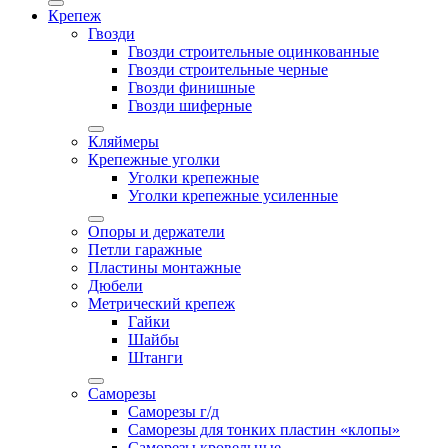
Крепеж
Гвозди
Гвозди строительные оцинкованные
Гвозди строительные черные
Гвозди финишные
Гвозди шиферные
Кляймеры
Крепежные уголки
Уголки крепежные
Уголки крепежные усиленные
Опоры и держатели
Петли гаражные
Пластины монтажные
Дюбели
Метрический крепеж
Гайки
Шайбы
Штанги
Саморезы
Саморезы г/д
Саморезы для тонких пластин «клопы»
Саморезы кровельные