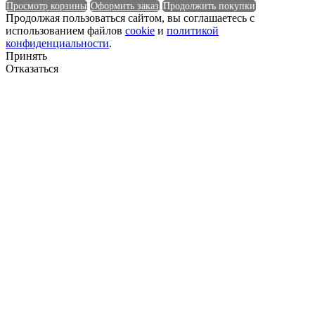
Просмотр корзины
Оформить заказ
Продолжить покупки
Продолжая пользоваться сайтом, вы соглашаетесь с
использованием файлов
cookie
и
политикой
Площадь (м²)
конфиденциальности
.
Принять
Плотность
Отказаться
Плотность
Покрытие обратной стороны
Покрытие обратной стороны
Полезная ширина
Полезная ширина