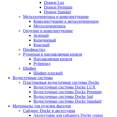
Dragon Lux
Dragon Premium
Dragon Standart
Металлочерепица и комплектующие
Комплектующие к металлочерепице
Металлочерепица
Ондулин и комплектующие
Зеленый
Коричневый
Красный
Профнастил
Рулонная и наплавляемая кровля
Наплавляемая кровля
Рубероид
Шифер
Шифер плоский
Водосточные системы
Пластиковые водосточные системы Docke
Водосточные системы Docke LUX
Водосточные системы Docke Premium
Водосточные системы Docke Stal
Водосточные системы Docke Standard
Материалы для отделки фасадов
Сайдинг Docke и аксессуары
Аксессуары для сайдинга Docke серии