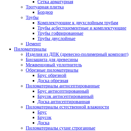
Сетка арматурная
Тротуарная плитка
Бордюр
Трубы
Комплектующие к двухслойным трубам
Трубы асбестоцементные и комплектующие
Трубы гофрированные
Трубы двуслойные
Цемент
Пиломатериалы
Изделия из ДПК (древесно-полимерный композит)
Биозащита для древесины
Межвенцовый уплотнитель
Обрезные пиломатериалы
Брус обрезной
Доска обрезная
Пиломатериалы антисептированные
Брус антисептированный
Брусок антисептированный
Доска антисептированная
Пиломатериалы естественной влажности
Брус
Брусок
Доска
Пиломатериалы сухие строганные