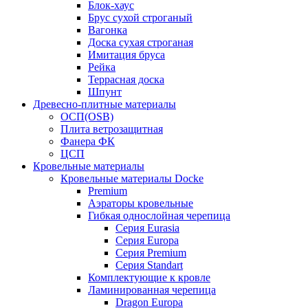
Блок-хаус
Брус сухой строганый
Вагонка
Доска сухая строганая
Имитация бруса
Рейка
Террасная доска
Шпунт
Древесно-плитные материалы
ОСП(OSB)
Плита ветрозащитная
Фанера ФК
ЦСП
Кровельные материалы
Кровельные материалы Docke
Premium
Аэраторы кровельные
Гибкая однослойная черепица
Серия Eurasia
Серия Europa
Серия Premium
Серия Standart
Комплектующие к кровле
Ламинированная черепица
Dragon Europa