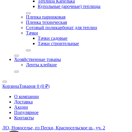
Теплица Капелька
Купольные (арочные) теплицы
Пленка парниковая
Пленка техническая
Сотовый поликарбонат для теплиц
Тачки
Тачки садовые
Тачки строительные
Хозяйственные товары
Ленты клейкие
Корзина
Товаров 0 (
0
₽
)
О компании
Доставка
Акции
Популярное
Контакты
ЛО, Новоселье, пз Пески, Красносельское ш., уч. 2