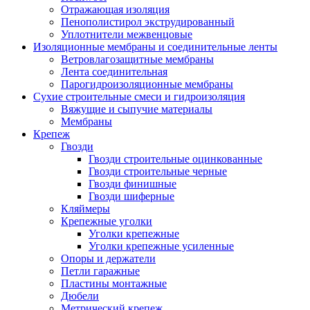
Отражающая изоляция
Пенополистирол экструдированный
Уплотнители межвенцовые
Изоляционные мембраны и соединительные ленты
Ветровлагозащитные мембраны
Лента соединительная
Парогидроизоляционные мембраны
Сухие строительные смеси и гидроизоляция
Вяжущие и сыпучие материалы
Мембраны
Крепеж
Гвозди
Гвозди строительные оцинкованные
Гвозди строительные черные
Гвозди финишные
Гвозди шиферные
Кляймеры
Крепежные уголки
Уголки крепежные
Уголки крепежные усиленные
Опоры и держатели
Петли гаражные
Пластины монтажные
Дюбели
Метрический крепеж