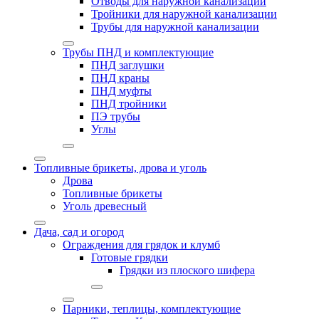
Отводы для наружной канализации
Тройники для наружной канализации
Трубы для наружной канализации
Трубы ПНД и комплектующие
ПНД заглушки
ПНД краны
ПНД муфты
ПНД тройники
ПЭ трубы
Углы
Топливные брикеты, дрова и уголь
Дрова
Топливные брикеты
Уголь древесный
Дача, сад и огород
Ограждения для грядок и клумб
Готовые грядки
Грядки из плоского шифера
Парники, теплицы, комплектующие