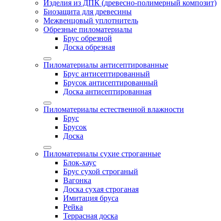
Изделия из ДПК (древесно-полимерный композит)
Биозащита для древесины
Межвенцовый уплотнитель
Обрезные пиломатериалы
Брус обрезной
Доска обрезная
Пиломатериалы антисептированные
Брус антисептированный
Брусок антисептированный
Доска антисептированная
Пиломатериалы естественной влажности
Брус
Брусок
Доска
Пиломатериалы сухие строганные
Блок-хаус
Брус сухой строганый
Вагонка
Доска сухая строганая
Имитация бруса
Рейка
Террасная доска