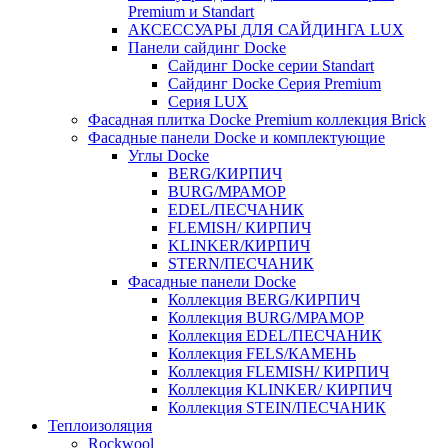
Premium и Standart
АКСЕССУАРЫ ДЛЯ САЙДИНГА LUX
Панели сайдинг Docke
Cайдинг Docke серии Standart
Сайдинг Docke Серия Premium
Серия LUX
Фасадная плитка Docke Premium коллекция Brick
Фасадные панели Docke и комплектующие
Углы Docke
BERG/КИРПИЧ
BURG/МРАМОР
EDEL/ПЕСЧАНИК
FLEMISH/ КИРПИЧ
KLINKER/КИРПИЧ
STERN/ПЕСЧАНИК
Фасадные панели Docke
Коллекция BERG/КИРПИЧ
Коллекция BURG/МРАМОР
Коллекция EDEL/ПЕСЧАНИК
Коллекция FELS/КАМЕНЬ
Коллекция FLEMISH/ КИРПИЧ
Коллекция KLINKER/ КИРПИЧ
Коллекция STEIN/ПЕСЧАНИК
Теплоизоляция
Rockwool