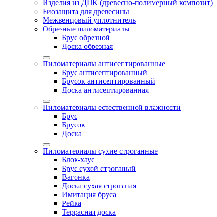
Изделия из ДПК (древесно-полимерный композит)
Биозащита для древесины
Межвенцовый уплотнитель
Обрезные пиломатериалы
Брус обрезной
Доска обрезная
Пиломатериалы антисептированные
Брус антисептированный
Брусок антисептированный
Доска антисептированная
Пиломатериалы естественной влажности
Брус
Брусок
Доска
Пиломатериалы сухие строганные
Блок-хаус
Брус сухой строганый
Вагонка
Доска сухая строганая
Имитация бруса
Рейка
Террасная доска