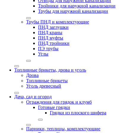
Отводы для наружной канализации
Тройники для наружной канализации
Трубы для наружной канализации
Трубы ПНД и комплектующие
ПНД заглушки
ПНД краны
ПНД муфты
ПНД тройники
ПЭ трубы
Углы
Топливные брикеты, дрова и уголь
Дрова
Топливные брикеты
Уголь древесный
Дача, сад и огород
Ограждения для грядок и клумб
Готовые грядки
Грядки из плоского шифера
Парники, теплицы, комплектующие