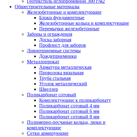
Геотекстиль иглопробивной 300 г/м2
Общестроительные материалы
Железобетонные и комплектующие
Блоки фундаментные
Железобетонные кольца и комплектующие
Перемычки железобетонные
Заборы и ограждения
Доска заборная
Профлист для заборов
Ливнеприемные системы
Дождеприемники
Металлопрокат
Арматура металлическая
Проволока вязальная
Труба стальная
Уголок металлический
Швеллер
Поликарбонат сотовый
Комплектующие к поликарбонату
Поликарбонат сотовый 4 мм
Поликарбонат сотовый 6 мм
Поликарбонат сотовый 8 мм
Полимерно-песчаные кольца, люки и
комплектующие
Сетки армирующие