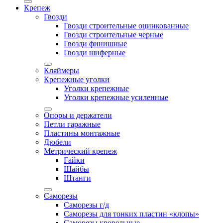
Крепеж
Гвозди
Гвозди строительные оцинкованные
Гвозди строительные черные
Гвозди финишные
Гвозди шиферные
Кляймеры
Крепежные уголки
Уголки крепежные
Уголки крепежные усиленные
Опоры и держатели
Петли гаражные
Пластины монтажные
Дюбели
Метрический крепеж
Гайки
Шайбы
Штанги
Саморезы
Саморезы г/д
Саморезы для тонких пластин «клопы»
Саморезы кровельные