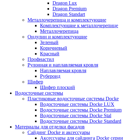
Dragon Lux
Dragon Premium
Dragon Standart
Металлочерепица и комплектующие
Комплектующие к металлочерепице
Металлочерепица
Ондулин и комплектующие
Зеленый
Коричневый
Красный
Профнастил
Рулонная и наплавляемая кровля
Наплавляемая кровля
Рубероид
Шифер
Шифер плоский
Водосточные системы
Пластиковые водосточные системы Docke
Водосточные системы Docke LUX
Водосточные системы Docke Premium
Водосточные системы Docke Stal
Водосточные системы Docke Standard
Материалы для отделки фасадов
Сайдинг Docke и аксессуары
Аксессуары для сайдинга Docke серии