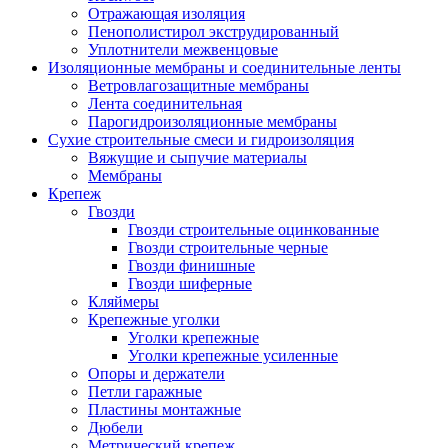
Отражающая изоляция
Пенополистирол экструдированный
Уплотнители межвенцовые
Изоляционные мембраны и соединительные ленты
Ветровлагозащитные мембраны
Лента соединительная
Парогидроизоляционные мембраны
Сухие строительные смеси и гидроизоляция
Вяжущие и сыпучие материалы
Мембраны
Крепеж
Гвозди
Гвозди строительные оцинкованные
Гвозди строительные черные
Гвозди финишные
Гвозди шиферные
Кляймеры
Крепежные уголки
Уголки крепежные
Уголки крепежные усиленные
Опоры и держатели
Петли гаражные
Пластины монтажные
Дюбели
Метрический крепеж