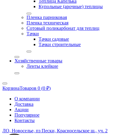
Теплица Капелька
Купольные (арочные) теплицы
Пленка парниковая
Пленка техническая
Сотовый поликарбонат для теплиц
Тачки
Тачки садовые
Тачки строительные
Хозяйственные товары
Ленты клейкие
Корзина
Товаров 0 (
0
₽
)
О компании
Доставка
Акции
Популярное
Контакты
ЛО, Новоселье, пз Пески, Красносельское ш., уч. 2