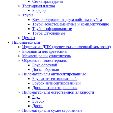
Сетка арматурная
Тротуарная плитка
Бордюр
Трубы
Комплектующие к двухслойным трубам
Трубы асбестоцементные и комплектующие
Трубы гофрированные
Трубы двуслойные
Цемент
Пиломатериалы
Изделия из ДПК (древесно-полимерный композит)
Биозащита для древесины
Межвенцовый уплотнитель
Обрезные пиломатериалы
Брус обрезной
Доска обрезная
Пиломатериалы антисептированные
Брус антисептированный
Брусок антисептированный
Доска антисептированная
Пиломатериалы естественной влажности
Брус
Брусок
Доска
Пиломатериалы сухие строганные