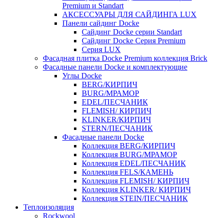
Premium и Standart
АКСЕССУАРЫ ДЛЯ САЙДИНГА LUX
Панели сайдинг Docke
Cайдинг Docke серии Standart
Сайдинг Docke Серия Premium
Серия LUX
Фасадная плитка Docke Premium коллекция Brick
Фасадные панели Docke и комплектующие
Углы Docke
BERG/КИРПИЧ
BURG/МРАМОР
EDEL/ПЕСЧАНИК
FLEMISH/ КИРПИЧ
KLINKER/КИРПИЧ
STERN/ПЕСЧАНИК
Фасадные панели Docke
Коллекция BERG/КИРПИЧ
Коллекция BURG/МРАМОР
Коллекция EDEL/ПЕСЧАНИК
Коллекция FELS/КАМЕНЬ
Коллекция FLEMISH/ КИРПИЧ
Коллекция KLINKER/ КИРПИЧ
Коллекция STEIN/ПЕСЧАНИК
Теплоизоляция
Rockwool