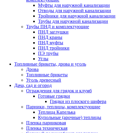
Муфты для наружной канализации
Отводы для наружной канализации
Тройники для наружной канализации
Трубы для наружной канализации
Трубы ПНД и комплектующие
ПНД заглушки
ПНД краны
ПНД муфты
ПНД тройники
ПЭ трубы
Углы
Топливные брикеты, дрова и уголь
Дрова
Топливные брикеты
Уголь древесный
Дача, сад и огород
Ограждения для грядок и клумб
Готовые грядки
Грядки из плоского шифера
Парники, теплицы, комплектующие
Теплица Капелька
Купольные (арочные) теплицы
Пленка парниковая
Пленка техническая