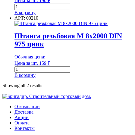
Цена за шт.
190
₽
Диаметр наружный
Количество
товара
В корзину
Арматура
АРТ: 00210
8
мм
Диаметр наружный
(6,0м)
Штанга резьбовая М 8х2000 DIN
975 цинк
Диаметр внутренний
Обычная цена:
Цена за шт.
159
₽
Количество
Диаметр внутренний
товара
В корзину
Штанга
Длина
резьбовая
Showing all 2 results
М
8х2000
DIN
975
О компании
Длина
цинк
Доставка
Акции
Оплата
Единица измерения
Контакты