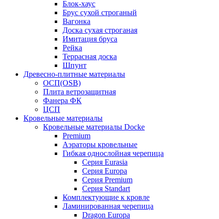
Блок-хаус
Брус сухой строганый
Вагонка
Доска сухая строганая
Имитация бруса
Рейка
Террасная доска
Шпунт
Древесно-плитные материалы
ОСП(OSB)
Плита ветрозащитная
Фанера ФК
ЦСП
Кровельные материалы
Кровельные материалы Docke
Premium
Аэраторы кровельные
Гибкая однослойная черепица
Серия Eurasia
Серия Europa
Серия Premium
Серия Standart
Комплектующие к кровле
Ламинированная черепица
Dragon Europa