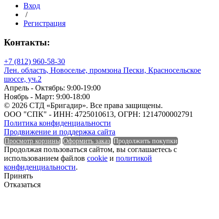
Вход
/
Регистрация
Единица измерения
Контакты:
Форма
+7 (812) 960-58-30
Лен. область, Новоселье, промзона Пески, Красносельское
шоссе, уч.2
Апрель - Октябрь: 9:00-19:00
Форма
Ноябрь - Март: 9:00-18:00
© 2026 СТД «Бригадир». Все права защищены.
Группа горючести
ООО "СПК" - ИНН: 4725010613, ОГРН: 1214700002791
Политика конфиденциальности
Продвижение и поддержка сайта
Просмотр корзины
Оформить заказ
Продолжить покупки
Продолжая пользоваться сайтом, вы соглашаетесь с
Группа горючести
использованием файлов
cookie
и
политикой
конфиденциальности
.
Класс эмиссии
Принять
Отказаться