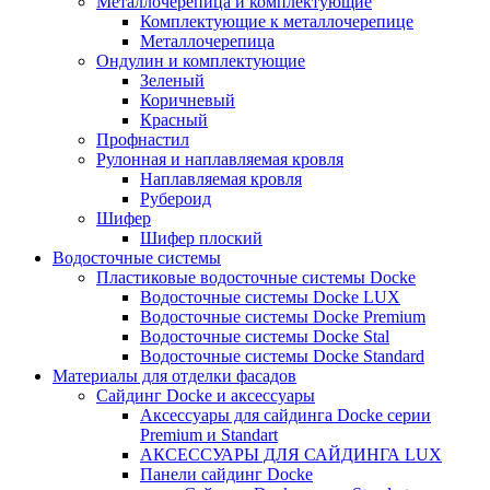
Металлочерепица и комплектующие
Комплектующие к металлочерепице
Металлочерепица
Ондулин и комплектующие
Зеленый
Коричневый
Красный
Профнастил
Рулонная и наплавляемая кровля
Наплавляемая кровля
Рубероид
Шифер
Шифер плоский
Водосточные системы
Пластиковые водосточные системы Docke
Водосточные системы Docke LUX
Водосточные системы Docke Premium
Водосточные системы Docke Stal
Водосточные системы Docke Standard
Материалы для отделки фасадов
Сайдинг Docke и аксессуары
Аксессуары для сайдинга Docke серии
Premium и Standart
АКСЕССУАРЫ ДЛЯ САЙДИНГА LUX
Панели сайдинг Docke