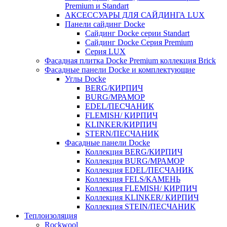
Premium и Standart
АКСЕССУАРЫ ДЛЯ САЙДИНГА LUX
Панели сайдинг Docke
Cайдинг Docke серии Standart
Сайдинг Docke Серия Premium
Серия LUX
Фасадная плитка Docke Premium коллекция Brick
Фасадные панели Docke и комплектующие
Углы Docke
BERG/КИРПИЧ
BURG/МРАМОР
EDEL/ПЕСЧАНИК
FLEMISH/ КИРПИЧ
KLINKER/КИРПИЧ
STERN/ПЕСЧАНИК
Фасадные панели Docke
Коллекция BERG/КИРПИЧ
Коллекция BURG/МРАМОР
Коллекция EDEL/ПЕСЧАНИК
Коллекция FELS/КАМЕНЬ
Коллекция FLEMISH/ КИРПИЧ
Коллекция KLINKER/ КИРПИЧ
Коллекция STEIN/ПЕСЧАНИК
Теплоизоляция
Rockwool