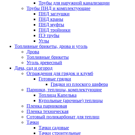
Трубы для наружной канализации
Трубы ПНД и комплектующие
ПНД заглушки
ПНД краны
ПНД муфты
ПНД тройники
ПЭ трубы
Углы
Топливные брикеты, дрова и уголь
Дрова
Топливные брикеты
Уголь древесный
Дача, сад и огород
Ограждения для грядок и клумб
Готовые грядки
Грядки из плоского шифера
Парники, теплицы, комплектующие
Теплица Капелька
Купольные (арочные) теплицы
Пленка парниковая
Пленка техническая
Сотовый поликарбонат для теплиц
Тачки
Тачки садовые
Тачки строительные