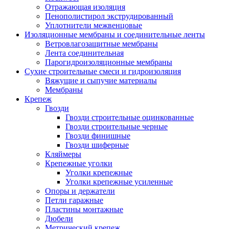
Отражающая изоляция
Пенополистирол экструдированный
Уплотнители межвенцовые
Изоляционные мембраны и соединительные ленты
Ветровлагозащитные мембраны
Лента соединительная
Парогидроизоляционные мембраны
Сухие строительные смеси и гидроизоляция
Вяжущие и сыпучие материалы
Мембраны
Крепеж
Гвозди
Гвозди строительные оцинкованные
Гвозди строительные черные
Гвозди финишные
Гвозди шиферные
Кляймеры
Крепежные уголки
Уголки крепежные
Уголки крепежные усиленные
Опоры и держатели
Петли гаражные
Пластины монтажные
Дюбели
Метрический крепеж