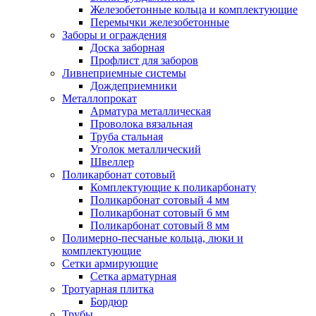
Железобетонные кольца и комплектующие
Перемычки железобетонные
Заборы и ограждения
Доска заборная
Профлист для заборов
Ливнеприемные системы
Дождеприемники
Металлопрокат
Арматура металлическая
Проволока вязальная
Труба стальная
Уголок металлический
Швеллер
Поликарбонат сотовый
Комплектующие к поликарбонату
Поликарбонат сотовый 4 мм
Поликарбонат сотовый 6 мм
Поликарбонат сотовый 8 мм
Полимерно-песчаные кольца, люки и
комплектующие
Сетки армирующие
Сетка арматурная
Тротуарная плитка
Бордюр
Трубы