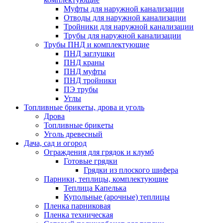
Муфты для наружной канализации
Отводы для наружной канализации
Тройники для наружной канализации
Трубы для наружной канализации
Трубы ПНД и комплектующие
ПНД заглушки
ПНД краны
ПНД муфты
ПНД тройники
ПЭ трубы
Углы
Топливные брикеты, дрова и уголь
Дрова
Топливные брикеты
Уголь древесный
Дача, сад и огород
Ограждения для грядок и клумб
Готовые грядки
Грядки из плоского шифера
Парники, теплицы, комплектующие
Теплица Капелька
Купольные (арочные) теплицы
Пленка парниковая
Пленка техническая