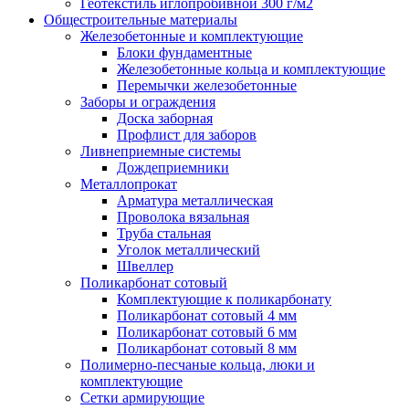
Геотекстиль иглопробивной 300 г/м2
Общестроительные материалы
Железобетонные и комплектующие
Блоки фундаментные
Железобетонные кольца и комплектующие
Перемычки железобетонные
Заборы и ограждения
Доска заборная
Профлист для заборов
Ливнеприемные системы
Дождеприемники
Металлопрокат
Арматура металлическая
Проволока вязальная
Труба стальная
Уголок металлический
Швеллер
Поликарбонат сотовый
Комплектующие к поликарбонату
Поликарбонат сотовый 4 мм
Поликарбонат сотовый 6 мм
Поликарбонат сотовый 8 мм
Полимерно-песчаные кольца, люки и
комплектующие
Сетки армирующие