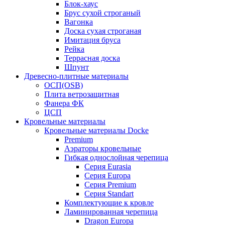
Блок-хаус
Брус сухой строганый
Вагонка
Доска сухая строганая
Имитация бруса
Рейка
Террасная доска
Шпунт
Древесно-плитные материалы
ОСП(OSB)
Плита ветрозащитная
Фанера ФК
ЦСП
Кровельные материалы
Кровельные материалы Docke
Premium
Аэраторы кровельные
Гибкая однослойная черепица
Серия Eurasia
Серия Europa
Серия Premium
Серия Standart
Комплектующие к кровле
Ламинированная черепица
Dragon Europa