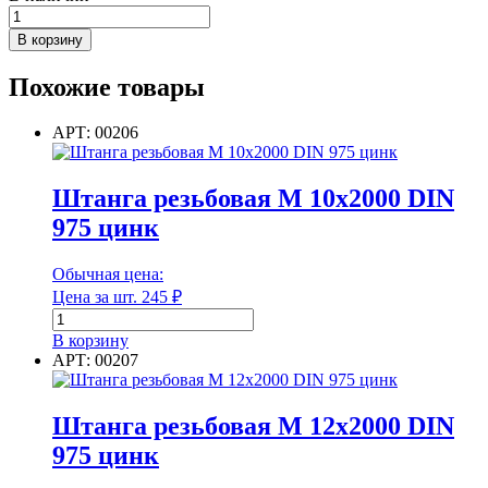
Количество
товара
В корзину
Штанга
резьбовая
Похожие товары
М
8х2000
DIN
АРТ: 00206
975
цинк
Штанга резьбовая М 10х2000 DIN
975 цинк
Обычная цена:
Цена за шт.
245
₽
Количество
товара
В корзину
Штанга
АРТ: 00207
резьбовая
М
10х2000
Штанга резьбовая М 12х2000 DIN
DIN
975 цинк
975
цинк