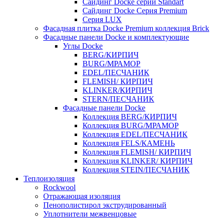
Cайдинг Docke серии Standart
Сайдинг Docke Серия Premium
Серия LUX
Фасадная плитка Docke Premium коллекция Brick
Фасадные панели Docke и комплектующие
Углы Docke
BERG/КИРПИЧ
BURG/МРАМОР
EDEL/ПЕСЧАНИК
FLEMISH/ КИРПИЧ
KLINKER/КИРПИЧ
STERN/ПЕСЧАНИК
Фасадные панели Docke
Коллекция BERG/КИРПИЧ
Коллекция BURG/МРАМОР
Коллекция EDEL/ПЕСЧАНИК
Коллекция FELS/КАМЕНЬ
Коллекция FLEMISH/ КИРПИЧ
Коллекция KLINKER/ КИРПИЧ
Коллекция STEIN/ПЕСЧАНИК
Теплоизоляция
Rockwool
Отражающая изоляция
Пенополистирол экструдированный
Уплотнители межвенцовые