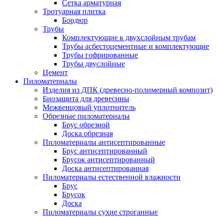
Сетка арматурная
Тротуарная плитка
Бордюр
Трубы
Комплектующие к двухслойным трубам
Трубы асбестоцементные и комплектующие
Трубы гофрированные
Трубы двуслойные
Цемент
Пиломатериалы
Изделия из ДПК (древесно-полимерный композит)
Биозащита для древесины
Межвенцовый уплотнитель
Обрезные пиломатериалы
Брус обрезной
Доска обрезная
Пиломатериалы антисептированные
Брус антисептированный
Брусок антисептированный
Доска антисептированная
Пиломатериалы естественной влажности
Брус
Брусок
Доска
Пиломатериалы сухие строганные