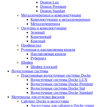
Dragon Lux
Dragon Premium
Dragon Standart
Металлочерепица и комплектующие
Комплектующие к металлочерепице
Металлочерепица
Ондулин и комплектующие
Зеленый
Коричневый
Красный
Профнастил
Рулонная и наплавляемая кровля
Наплавляемая кровля
Рубероид
Шифер
Шифер плоский
Водосточные системы
Пластиковые водосточные системы Docke
Водосточные системы Docke LUX
Водосточные системы Docke Premium
Водосточные системы Docke Stal
Водосточные системы Docke Standard
Материалы для отделки фасадов
Сайдинг Docke и аксессуары
Аксессуары для сайдинга Docke серии