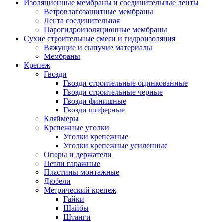
Изоляционные мембраны и соединительные ленты
Ветровлагозащитные мембраны
Лента соединительная
Парогидроизоляционные мембраны
Сухие строительные смеси и гидроизоляция
Вяжущие и сыпучие материалы
Мембраны
Крепеж
Гвозди
Гвозди строительные оцинкованные
Гвозди строительные черные
Гвозди финишные
Гвозди шиферные
Кляймеры
Крепежные уголки
Уголки крепежные
Уголки крепежные усиленные
Опоры и держатели
Петли гаражные
Пластины монтажные
Дюбели
Метрический крепеж
Гайки
Шайбы
Штанги