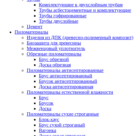
Комплектующие к двухслойным трубам
Трубы асбестоцементные и комплектующие
Трубы гофрированные
Трубы двуслойные
Цемент
Пиломатериалы
Изделия из ДПК (древесно-полимерный композит)
Биозащита для древесины
Межвенцовый уплотнитель
Обрезные пиломатериалы
Брус обрезной
Доска обрезная
Пиломатериалы антисептированные
Брус антисептированный
Брусок антисептированный
Доска антисептированная
Пиломатериалы естественной влажности
Брус
Брусок
Доска
Пиломатериалы сухие строганные
Блок-хаус
Брус сухой строганый
Вагонка
Доска сухая строганая