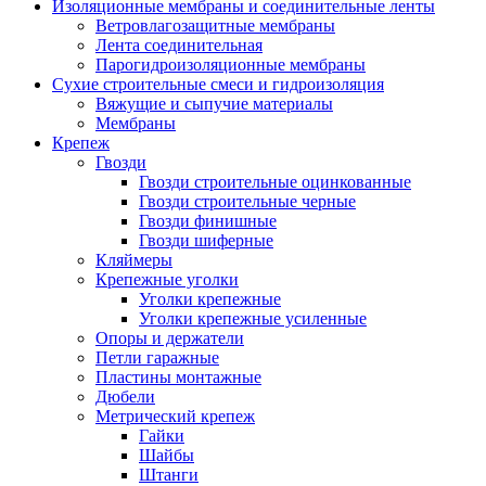
Изоляционные мембраны и соединительные ленты
Ветровлагозащитные мембраны
Лента соединительная
Парогидроизоляционные мембраны
Сухие строительные смеси и гидроизоляция
Вяжущие и сыпучие материалы
Мембраны
Крепеж
Гвозди
Гвозди строительные оцинкованные
Гвозди строительные черные
Гвозди финишные
Гвозди шиферные
Кляймеры
Крепежные уголки
Уголки крепежные
Уголки крепежные усиленные
Опоры и держатели
Петли гаражные
Пластины монтажные
Дюбели
Метрический крепеж
Гайки
Шайбы
Штанги