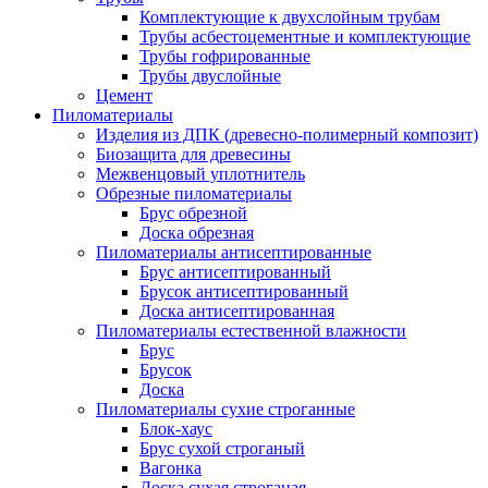
Комплектующие к двухслойным трубам
Трубы асбестоцементные и комплектующие
Трубы гофрированные
Трубы двуслойные
Цемент
Пиломатериалы
Изделия из ДПК (древесно-полимерный композит)
Биозащита для древесины
Межвенцовый уплотнитель
Обрезные пиломатериалы
Брус обрезной
Доска обрезная
Пиломатериалы антисептированные
Брус антисептированный
Брусок антисептированный
Доска антисептированная
Пиломатериалы естественной влажности
Брус
Брусок
Доска
Пиломатериалы сухие строганные
Блок-хаус
Брус сухой строганый
Вагонка
Доска сухая строганая