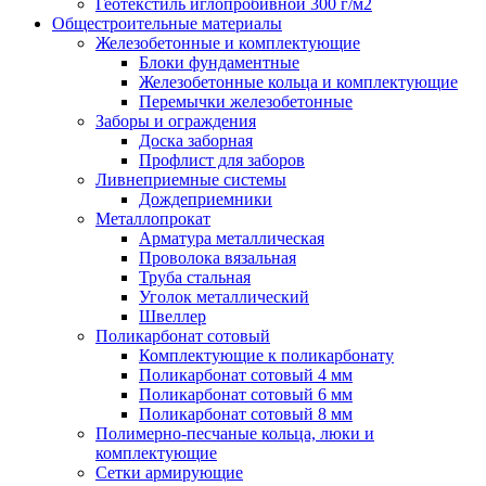
Геотекстиль иглопробивной 300 г/м2
Общестроительные материалы
Железобетонные и комплектующие
Блоки фундаментные
Железобетонные кольца и комплектующие
Перемычки железобетонные
Заборы и ограждения
Доска заборная
Профлист для заборов
Ливнеприемные системы
Дождеприемники
Металлопрокат
Арматура металлическая
Проволока вязальная
Труба стальная
Уголок металлический
Швеллер
Поликарбонат сотовый
Комплектующие к поликарбонату
Поликарбонат сотовый 4 мм
Поликарбонат сотовый 6 мм
Поликарбонат сотовый 8 мм
Полимерно-песчаные кольца, люки и
комплектующие
Сетки армирующие