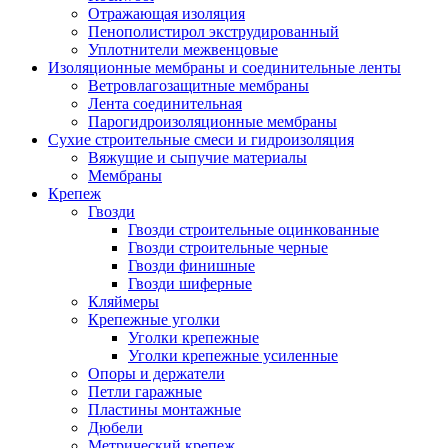
Отражающая изоляция
Пенополистирол экструдированный
Уплотнители межвенцовые
Изоляционные мембраны и соединительные ленты
Ветровлагозащитные мембраны
Лента соединительная
Парогидроизоляционные мембраны
Сухие строительные смеси и гидроизоляция
Вяжущие и сыпучие материалы
Мембраны
Крепеж
Гвозди
Гвозди строительные оцинкованные
Гвозди строительные черные
Гвозди финишные
Гвозди шиферные
Кляймеры
Крепежные уголки
Уголки крепежные
Уголки крепежные усиленные
Опоры и держатели
Петли гаражные
Пластины монтажные
Дюбели
Метрический крепеж