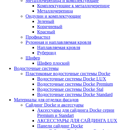
Металлочерепица и комплектующие
Комплектующие к металлочерепице
Металлочерепица
Ондулин и комплектующие
Зеленый
Коричневый
Красный
Профнастил
Рулонная и наплавляемая кровля
Наплавляемая кровля
Рубероид
Шифер
Шифер плоский
Водосточные системы
Пластиковые водосточные системы Docke
Водосточные системы Docke LUX
Водосточные системы Docke Premium
Водосточные системы Docke Stal
Водосточные системы Docke Standard
Материалы для отделки фасадов
Сайдинг Docke и аксессуары
Аксессуары для сайдинга Docke серии
Premium и Standart
АКСЕССУАРЫ ДЛЯ САЙДИНГА LUX
Панели сайдинг Docke