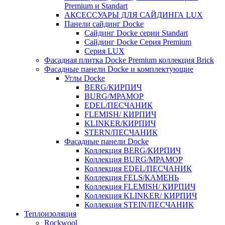
Premium и Standart
АКСЕССУАРЫ ДЛЯ САЙДИНГА LUX
Панели сайдинг Docke
Cайдинг Docke серии Standart
Сайдинг Docke Серия Premium
Серия LUX
Фасадная плитка Docke Premium коллекция Brick
Фасадные панели Docke и комплектующие
Углы Docke
BERG/КИРПИЧ
BURG/МРАМОР
EDEL/ПЕСЧАНИК
FLEMISH/ КИРПИЧ
KLINKER/КИРПИЧ
STERN/ПЕСЧАНИК
Фасадные панели Docke
Коллекция BERG/КИРПИЧ
Коллекция BURG/МРАМОР
Коллекция EDEL/ПЕСЧАНИК
Коллекция FELS/КАМЕНЬ
Коллекция FLEMISH/ КИРПИЧ
Коллекция KLINKER/ КИРПИЧ
Коллекция STEIN/ПЕСЧАНИК
Теплоизоляция
Rockwool