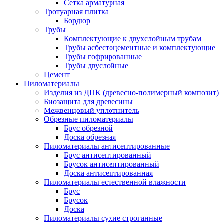
Сетка арматурная
Тротуарная плитка
Бордюр
Трубы
Комплектующие к двухслойным трубам
Трубы асбестоцементные и комплектующие
Трубы гофрированные
Трубы двуслойные
Цемент
Пиломатериалы
Изделия из ДПК (древесно-полимерный композит)
Биозащита для древесины
Межвенцовый уплотнитель
Обрезные пиломатериалы
Брус обрезной
Доска обрезная
Пиломатериалы антисептированные
Брус антисептированный
Брусок антисептированный
Доска антисептированная
Пиломатериалы естественной влажности
Брус
Брусок
Доска
Пиломатериалы сухие строганные