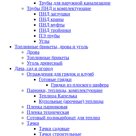
Трубы для наружной канализации
Трубы ПНД и комплектующие
ПНД заглушки
ПНД краны
ПНД муфты
ПНД тройники
ПЭ трубы
Углы
Топливные брикеты, дрова и уголь
Дрова
Топливные брикеты
Уголь древесный
Дача, сад и огород
Ограждения для грядок и клумб
Готовые грядки
Грядки из плоского шифера
Парники, теплицы, комплектующие
Теплица Капелька
Купольные (арочные) теплицы
Пленка парниковая
Пленка техническая
Сотовый поликарбонат для теплиц
Тачки
Тачки садовые
Тачки строительные