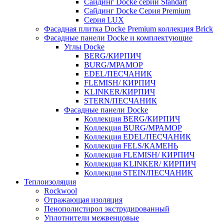
Cайдинг Docke серии Standart
Сайдинг Docke Серия Premium
Серия LUX
Фасадная плитка Docke Premium коллекция Brick
Фасадные панели Docke и комплектующие
Углы Docke
BERG/КИРПИЧ
BURG/МРАМОР
EDEL/ПЕСЧАНИК
FLEMISH/ КИРПИЧ
KLINKER/КИРПИЧ
STERN/ПЕСЧАНИК
Фасадные панели Docke
Коллекция BERG/КИРПИЧ
Коллекция BURG/МРАМОР
Коллекция EDEL/ПЕСЧАНИК
Коллекция FELS/КАМЕНЬ
Коллекция FLEMISH/ КИРПИЧ
Коллекция KLINKER/ КИРПИЧ
Коллекция STEIN/ПЕСЧАНИК
Теплоизоляция
Rockwool
Отражающая изоляция
Пенополистирол экструдированный
Уплотнители межвенцовые