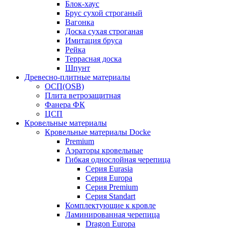
Блок-хаус
Брус сухой строганый
Вагонка
Доска сухая строганая
Имитация бруса
Рейка
Террасная доска
Шпунт
Древесно-плитные материалы
ОСП(OSB)
Плита ветрозащитная
Фанера ФК
ЦСП
Кровельные материалы
Кровельные материалы Docke
Premium
Аэраторы кровельные
Гибкая однослойная черепица
Серия Eurasia
Серия Europa
Серия Premium
Серия Standart
Комплектующие к кровле
Ламинированная черепица
Dragon Europa