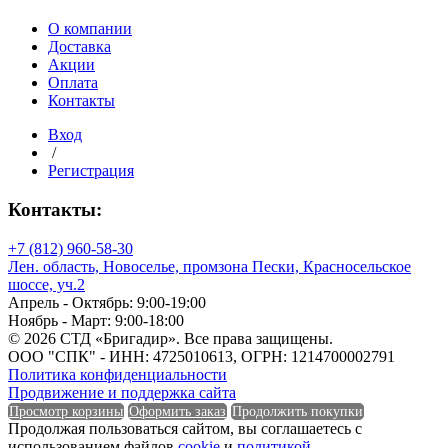
Количество в упаковке
О компании
Доставка
Макс. рабочая температура
Акции
Оплата
Контакты
Вход
Макс. рабочая температура
/
Регистрация
Марка
Контакты:
+7 (812) 960-58-30
Лен. область, Новоселье, промзона Пески, Красносельское
Марка
шоссе, уч.2
Апрель - Октябрь: 9:00-19:00
Марка плотности
Ноябрь - Март: 9:00-18:00
© 2026 СТД «Бригадир». Все права защищены.
ООО "СПК" - ИНН: 4725010613, ОГРН: 1214700002791
Политика конфиденциальности
Продвижение и поддержка сайта
Марка плотности
Просмотр корзины
Оформить заказ
Продолжить покупки
Продолжая пользоваться сайтом, вы соглашаетесь с
использованием файлов
cookie
и
политикой