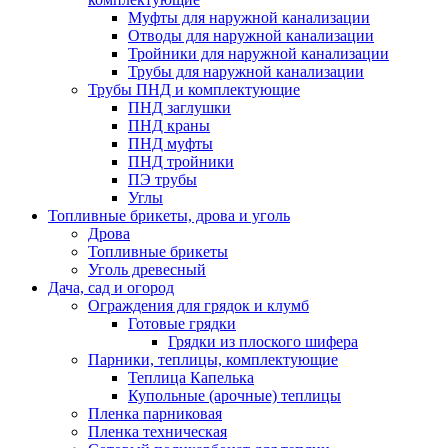
Муфты для наружной канализации
Отводы для наружной канализации
Тройники для наружной канализации
Трубы для наружной канализации
Трубы ПНД и комплектующие
ПНД заглушки
ПНД краны
ПНД муфты
ПНД тройники
ПЭ трубы
Углы
Топливные брикеты, дрова и уголь
Дрова
Топливные брикеты
Уголь древесный
Дача, сад и огород
Ограждения для грядок и клумб
Готовые грядки
Грядки из плоского шифера
Парники, теплицы, комплектующие
Теплица Капелька
Купольные (арочные) теплицы
Пленка парниковая
Пленка техническая