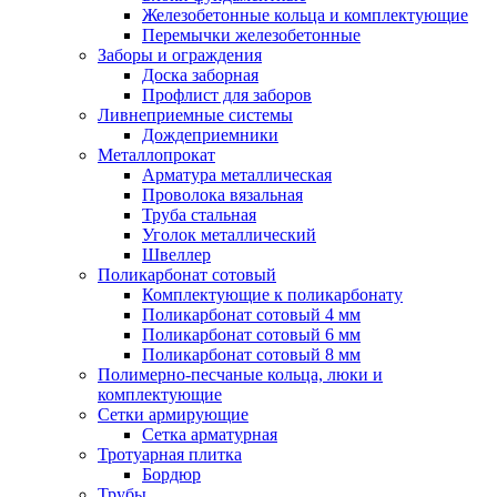
Железобетонные кольца и комплектующие
Перемычки железобетонные
Заборы и ограждения
Доска заборная
Профлист для заборов
Ливнеприемные системы
Дождеприемники
Металлопрокат
Арматура металлическая
Проволока вязальная
Труба стальная
Уголок металлический
Швеллер
Поликарбонат сотовый
Комплектующие к поликарбонату
Поликарбонат сотовый 4 мм
Поликарбонат сотовый 6 мм
Поликарбонат сотовый 8 мм
Полимерно-песчаные кольца, люки и
комплектующие
Сетки армирующие
Сетка арматурная
Тротуарная плитка
Бордюр
Трубы