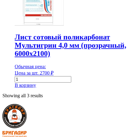
Класс эмиссии
Количество в 1 м³
Лист сотовый поликарбонат
Мультигрин 4,0 мм (прозрачный,
6000х2100)
Количество в 1 м³
Обычная цена:
Цена за шт.
2700
₽
Количество в тонне
Количество
товара
В корзину
Лист
сотовый
Showing all 3 results
поликарбонат
Количество в тонне
Мультигрин
4,0
Количество в упаковке
мм
(прозрачный,
6000х2100)