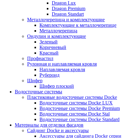
Dragon Lux
Dragon Premium
Dragon Standart
Металлочерепица и комплектующие
Комплектующие к металлочерепице
Металлочерепица
Ондулин и комплектующие
Зеленый
Коричневый
Красный
Профнастил
Рулонная и наплавляемая кровля
Наплавляемая кровля
Рубероид
Шифер
Шифер плоский
Водосточные системы
Пластиковые водосточные системы Docke
Водосточные системы Docke LUX
Водосточные системы Docke Premium
Водосточные системы Docke Stal
Водосточные системы Docke Standard
Материалы для отделки фасадов
Сайдинг Docke и аксессуары
Аксессуары для сайдинга Docke серии