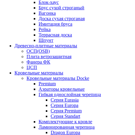
Блок-хаус
Брус сухой строганый
Вагонка
Доска сухая строганая
Имитация бруса
Рейка
Террасная доска
Шпунт
Древесно-плитные материалы
ОСП(OSB)
Плита ветрозащитная
Фанера ФК
ЦСП
Кровельные материалы
Кровельные материалы Docke
Premium
Аэраторы кровельные
Гибкая однослойная черепица
Серия Eurasia
Серия Europa
Серия Premium
Серия Standart
Комплектующие к кровле
Ламинированная черепица
Dragon Europa