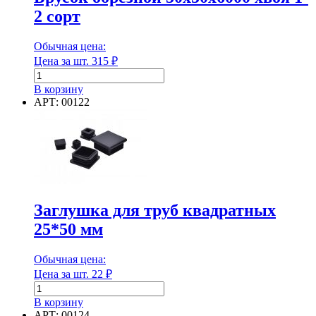
Количество в упаковке
2 сорт
Макс. рабочая температура
Обычная цена:
Цена за шт.
315
₽
Количество
товара
В корзину
Брусок
АРТ: 00122
Макс. рабочая температура
обрезной
50х50х6000
Марка
хвоя
1-
2
сорт
Марка
Заглушка для труб квадратных
Марка плотности
25*50 мм
Обычная цена:
Цена за шт.
22
₽
Количество
Марка плотности
товара
В корзину
Заглушка
АРТ: 00124