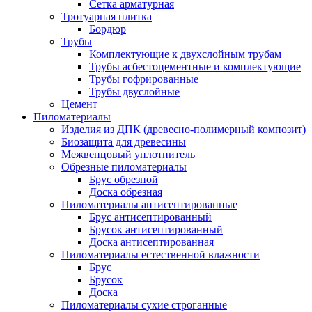
Сетка арматурная
Тротуарная плитка
Бордюр
Трубы
Комплектующие к двухслойным трубам
Трубы асбестоцементные и комплектующие
Трубы гофрированные
Трубы двуслойные
Цемент
Пиломатериалы
Изделия из ДПК (древесно-полимерный композит)
Биозащита для древесины
Межвенцовый уплотнитель
Обрезные пиломатериалы
Брус обрезной
Доска обрезная
Пиломатериалы антисептированные
Брус антисептированный
Брусок антисептированный
Доска антисептированная
Пиломатериалы естественной влажности
Брус
Брусок
Доска
Пиломатериалы сухие строганные