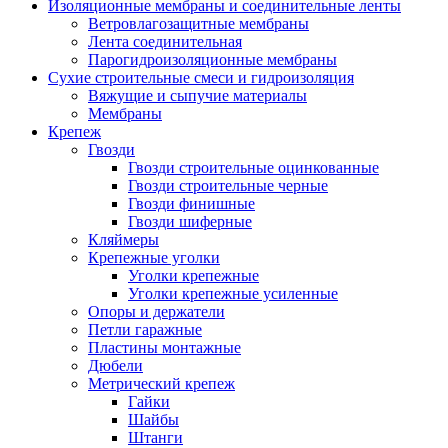
Изоляционные мембраны и соединительные ленты
Ветровлагозащитные мембраны
Лента соединительная
Парогидроизоляционные мембраны
Сухие строительные смеси и гидроизоляция
Вяжущие и сыпучие материалы
Мембраны
Крепеж
Гвозди
Гвозди строительные оцинкованные
Гвозди строительные черные
Гвозди финишные
Гвозди шиферные
Кляймеры
Крепежные уголки
Уголки крепежные
Уголки крепежные усиленные
Опоры и держатели
Петли гаражные
Пластины монтажные
Дюбели
Метрический крепеж
Гайки
Шайбы
Штанги