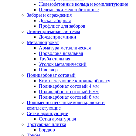
Железобетонные кольца и комплектующие
Перемычки железобетонные
Заборы и ограждения
Доска заборная
Профлист для заборов
Ливнеприемные системы
Дождеприемники
Металлопрокат
Арматура металлическая
Проволока вязальная
Труба стальная
Уголок металлический
Швеллер
Поликарбонат сотовый
Комплектующие к поликарбонату
Поликарбонат сотовый 4 мм
Поликарбонат сотовый 6 мм
Поликарбонат сотовый 8 мм
Полимерно-песчаные кольца, люки и
комплектующие
Сетки армирующие
Сетка арматурная
Тротуарная плитка
Бордюр
Трубы