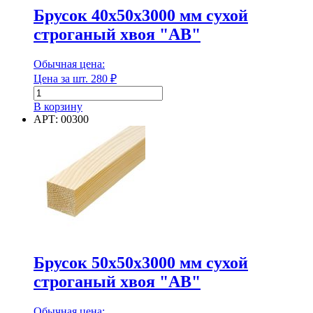
Брусок 40х50х3000 мм сухой
строганый хвоя "АВ"
Диаметр
Диаметр наружный
Обычная цена:
Цена за шт.
280
₽
Количество
товара
В корзину
Брусок
АРТ: 00300
Диаметр наружный
40х50х3000
мм
Диаметр внутренний
сухой
строганый
хвоя
"АВ"
Диаметр внутренний
Длина
Брусок 50х50х3000 мм сухой
строганый хвоя "АВ"
Длина
Обычная цена: