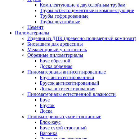
Комплектующие к двухслойным трубам
Трубы асбестоцементные и комплектующие
Трубы гофрированные
Трубы двуслойные
Цемент
Пиломатериалы
Изделия из ДПК (древесно-полимерный композит)
Биозащита для древесины
Межвенцовый уплотнитель
Обрезные пиломатериалы
Брус обрезной
Доска обрезная
Пиломатериалы антисептированные
Брус антисептированный
Брусок антисептированный
Доска антисептированная
Пиломатериалы естественной влажности
Брус
Брусок
Доска
Пиломатериалы сухие строганные
Блок-хаус
Брус сухой строганый
Вагонка
Доска сухая строганая