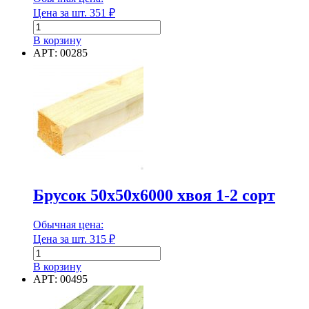
Цена за шт.
351
₽
Единица измерения
Количество
товара
В корзину
Брусок
АРТ: 00285
50х50х3000
мм
Единица измерения
сухой
строганый
Форма
хвоя
"АВ"
Форма
Брусок 50х50х6000 хвоя 1-2 сорт
Группа горючести
Обычная цена:
Цена за шт.
315
₽
Количество
товара
Группа горючести
В корзину
Брусок
АРТ: 00495
50х50х6000
Класс эмиссии
хвоя