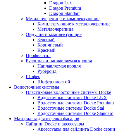
Dragon Lux
Dragon Premium
Dragon Standart
Металлочерепица и комплектующие
Комплектующие к металлочерепице
Металлочерепица
Ондулин и комплектующие
Зеленый
Коричневый
Красный
Профнастил
Рулонная и наплавляемая кровля
Наплавляемая кровля
Рубероид
Шифер
Шифер плоский
Водосточные системы
Пластиковые водосточные системы Docke
Водосточные системы Docke LUX
Водосточные системы Docke Premium
Водосточные системы Docke Stal
Водосточные системы Docke Standard
Материалы для отделки фасадов
Сайдинг Docke и аксессуары
Аксессуары для сайдинга Docke серии