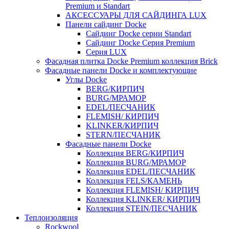
Premium и Standart
АКСЕССУАРЫ ДЛЯ САЙДИНГА LUX
Панели сайдинг Docke
Cайдинг Docke серии Standart
Сайдинг Docke Серия Premium
Серия LUX
Фасадная плитка Docke Premium коллекция Brick
Фасадные панели Docke и комплектующие
Углы Docke
BERG/КИРПИЧ
BURG/МРАМОР
EDEL/ПЕСЧАНИК
FLEMISH/ КИРПИЧ
KLINKER/КИРПИЧ
STERN/ПЕСЧАНИК
Фасадные панели Docke
Коллекция BERG/КИРПИЧ
Коллекция BURG/МРАМОР
Коллекция EDEL/ПЕСЧАНИК
Коллекция FELS/КАМЕНЬ
Коллекция FLEMISH/ КИРПИЧ
Коллекция KLINKER/ КИРПИЧ
Коллекция STEIN/ПЕСЧАНИК
Теплоизоляция
Rockwool