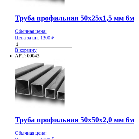
Наличие перфорации
Труба профильная 50х25х1,5 мм 6м
Нижняя часть
Обычная цена:
Цена за шт.
1300
₽
Количество
товара
В корзину
Нижняя часть
Труба
АРТ: 00043
профильная
50х25х1,5
Общая ширина в развороте
мм
6м
Общая ширина в развороте
Основной материал
Труба профильная 50х50х2,0 мм 6м
Обычная цена:
Основной материал