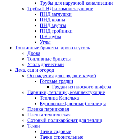
Трубы для наружной канализации
Трубы ПНД и комплектующие
ПНД заглушки
ПНД краны
ПНД муфты
ПНД тройники
ПЭ трубы
Углы
Топливные брикеты, дрова и уголь
Дрова
Топливные брикеты
Уголь древесный
Дача, сад и огород
Ограждения для грядок и клумб
Готовые грядки
Грядки из плоского шифера
Парники, теплицы, комплектующие
Теплица Капелька
Купольные (арочные) теплицы
Пленка парниковая
Пленка техническая
Сотовый поликарбонат для теплиц
Тачки
Тачки садовые
Тачки строительные