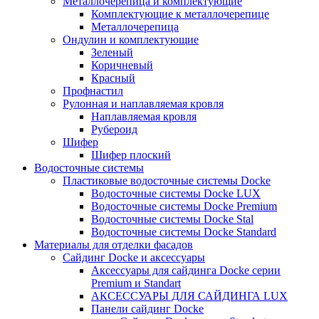
Металлочерепица и комплектующие
Комплектующие к металлочерепице
Металлочерепица
Ондулин и комплектующие
Зеленый
Коричневый
Красный
Профнастил
Рулонная и наплавляемая кровля
Наплавляемая кровля
Рубероид
Шифер
Шифер плоский
Водосточные системы
Пластиковые водосточные системы Docke
Водосточные системы Docke LUX
Водосточные системы Docke Premium
Водосточные системы Docke Stal
Водосточные системы Docke Standard
Материалы для отделки фасадов
Сайдинг Docke и аксессуары
Аксессуары для сайдинга Docke серии
Premium и Standart
АКСЕССУАРЫ ДЛЯ САЙДИНГА LUX
Панели сайдинг Docke