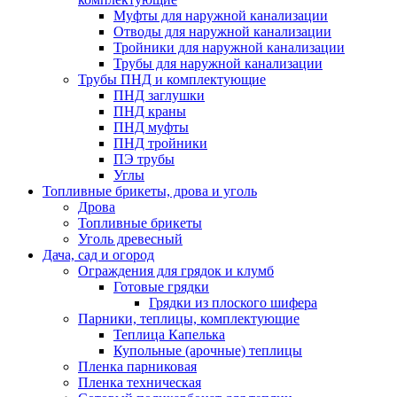
Муфты для наружной канализации
Отводы для наружной канализации
Тройники для наружной канализации
Трубы для наружной канализации
Трубы ПНД и комплектующие
ПНД заглушки
ПНД краны
ПНД муфты
ПНД тройники
ПЭ трубы
Углы
Топливные брикеты, дрова и уголь
Дрова
Топливные брикеты
Уголь древесный
Дача, сад и огород
Ограждения для грядок и клумб
Готовые грядки
Грядки из плоского шифера
Парники, теплицы, комплектующие
Теплица Капелька
Купольные (арочные) теплицы
Пленка парниковая
Пленка техническая