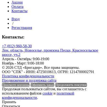
Акции
Оплата
Контакты
Полезная ширина
Вход
/
Порода древесины
Регистрация
Контакты:
+7 (812) 960-58-30
Порода древесины
Лен. область, Новоселье, промзона Пески, Красносельское
шоссе, уч.2
Производительность
Апрель - Октябрь: 9:00-19:00
Ноябрь - Март: 9:00-18:00
© 2026 СТД «Бригадир». Все права защищены.
ООО "СПК" - ИНН: 4725010613, ОГРН: 1214700002791
Политика конфиденциальности
Производительность
Продвижение и поддержка сайта
Просмотр корзины
Оформить заказ
Продолжить покупки
Рабочее давление
Продолжая пользоваться сайтом, вы соглашаетесь с
использованием файлов
cookie
и
политикой
конфиденциальности
.
Принять
Отказаться