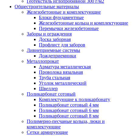
Геотекстиль иглопробивной 300 г/м2
Общестроительные материалы
Железобетонные и комплектующие
Блоки фундаментные
Железобетонные кольца и комплектующие
Перемычки железобетонные
Заборы и ограждения
Доска заборная
Профлист для заборов
Ливнеприемные системы
Дождеприемники
Металлопрокат
Арматура металлическая
Проволока вязальная
Труба стальная
Уголок металлический
Швеллер
Поликарбонат сотовый
Комплектующие к поликарбонату
Поликарбонат сотовый 4 мм
Поликарбонат сотовый 6 мм
Поликарбонат сотовый 8 мм
Полимерно-песчаные кольца, люки и
комплектующие
Сетки армирующие