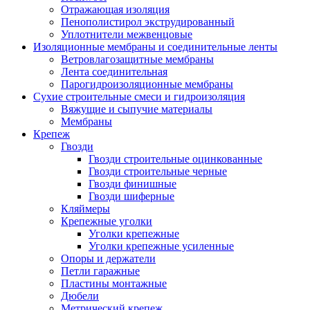
Отражающая изоляция
Пенополистирол экструдированный
Уплотнители межвенцовые
Изоляционные мембраны и соединительные ленты
Ветровлагозащитные мембраны
Лента соединительная
Парогидроизоляционные мембраны
Сухие строительные смеси и гидроизоляция
Вяжущие и сыпучие материалы
Мембраны
Крепеж
Гвозди
Гвозди строительные оцинкованные
Гвозди строительные черные
Гвозди финишные
Гвозди шиферные
Кляймеры
Крепежные уголки
Уголки крепежные
Уголки крепежные усиленные
Опоры и держатели
Петли гаражные
Пластины монтажные
Дюбели
Метрический крепеж