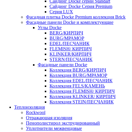
Cайдинг Docke серии Standart
Сайдинг Docke Серия Premium
Серия LUX
Фасадная плитка Docke Premium коллекция Brick
Фасадные панели Docke и комплектующие
Углы Docke
BERG/КИРПИЧ
BURG/МРАМОР
EDEL/ПЕСЧАНИК
FLEMISH/ КИРПИЧ
KLINKER/КИРПИЧ
STERN/ПЕСЧАНИК
Фасадные панели Docke
Коллекция BERG/КИРПИЧ
Коллекция BURG/МРАМОР
Коллекция EDEL/ПЕСЧАНИК
Коллекция FELS/КАМЕНЬ
Коллекция FLEMISH/ КИРПИЧ
Коллекция KLINKER/ КИРПИЧ
Коллекция STEIN/ПЕСЧАНИК
Теплоизоляция
Rockwool
Отражающая изоляция
Пенополистирол экструдированный
Уплотнители межвенцовые