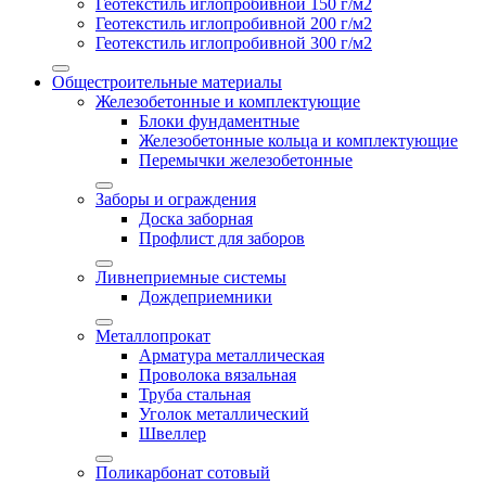
Геотекстиль иглопробивной 150 г/м2
Геотекстиль иглопробивной 200 г/м2
Геотекстиль иглопробивной 300 г/м2
Общестроительные материалы
Железобетонные и комплектующие
Блоки фундаментные
Железобетонные кольца и комплектующие
Перемычки железобетонные
Заборы и ограждения
Доска заборная
Профлист для заборов
Ливнеприемные системы
Дождеприемники
Металлопрокат
Арматура металлическая
Проволока вязальная
Труба стальная
Уголок металлический
Швеллер
Поликарбонат сотовый