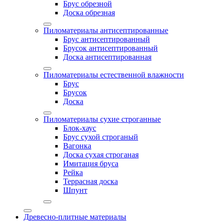
Брус обрезной
Доска обрезная
Пиломатериалы антисептированные
Брус антисептированный
Брусок антисептированный
Доска антисептированная
Пиломатериалы естественной влажности
Брус
Брусок
Доска
Пиломатериалы сухие строганные
Блок-хаус
Брус сухой строганый
Вагонка
Доска сухая строганая
Имитация бруса
Рейка
Террасная доска
Шпунт
Древесно-плитные материалы