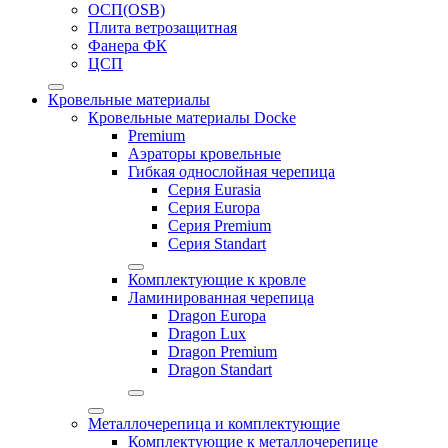
ОСП(OSB)
Плита ветрозащитная
Фанера ФК
ЦСП
Кровельные материалы
Кровельные материалы Docke
Premium
Аэраторы кровельные
Гибкая однослойная черепица
Серия Eurasia
Серия Europa
Серия Premium
Серия Standart
Комплектующие к кровле
Ламинированная черепица
Dragon Europa
Dragon Lux
Dragon Premium
Dragon Standart
Металлочерепица и комплектующие
Комплектующие к металлочерепице