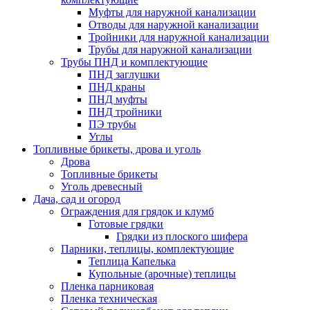
Муфты для наружной канализации
Отводы для наружной канализации
Тройники для наружной канализации
Трубы для наружной канализации
Трубы ПНД и комплектующие
ПНД заглушки
ПНД краны
ПНД муфты
ПНД тройники
ПЭ трубы
Углы
Топливные брикеты, дрова и уголь
Дрова
Топливные брикеты
Уголь древесный
Дача, сад и огород
Ограждения для грядок и клумб
Готовые грядки
Грядки из плоского шифера
Парники, теплицы, комплектующие
Теплица Капелька
Купольные (арочные) теплицы
Пленка парниковая
Пленка техническая