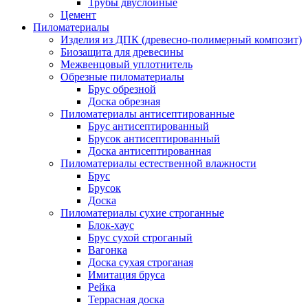
Трубы двуслойные
Цемент
Пиломатериалы
Изделия из ДПК (древесно-полимерный композит)
Биозащита для древесины
Межвенцовый уплотнитель
Обрезные пиломатериалы
Брус обрезной
Доска обрезная
Пиломатериалы антисептированные
Брус антисептированный
Брусок антисептированный
Доска антисептированная
Пиломатериалы естественной влажности
Брус
Брусок
Доска
Пиломатериалы сухие строганные
Блок-хаус
Брус сухой строганый
Вагонка
Доска сухая строганая
Имитация бруса
Рейка
Террасная доска