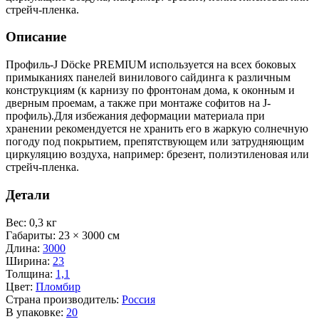
стрейч-пленка.
Описание
Профиль-J Döcke PREMIUM используется на всех боковых
примыканиях панелей винилового сайдинга к различным
конструкциям (к карнизу по фронтонам дома, к оконным и
дверным проемам, а также при монтаже софитов на J-
профиль).Для избежания деформации материала при
хранении рекомендуется не хранить его в жаркую солнечную
погоду под покрытием, препятствующем или затрудняющим
циркуляцию воздуха, например: брезент, полиэтиленовая или
стрейч-пленка.
Детали
Вес
:
0,3 кг
Габариты
:
23 × 3000 см
Длина
:
3000
Ширина
:
23
Толщина
:
1,1
Цвет
:
Пломбир
Страна производитель
:
Россия
В упаковке
:
20