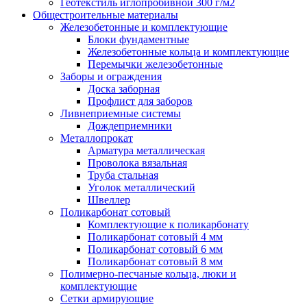
Геотекстиль иглопробивной 300 г/м2
Общестроительные материалы
Железобетонные и комплектующие
Блоки фундаментные
Железобетонные кольца и комплектующие
Перемычки железобетонные
Заборы и ограждения
Доска заборная
Профлист для заборов
Ливнеприемные системы
Дождеприемники
Металлопрокат
Арматура металлическая
Проволока вязальная
Труба стальная
Уголок металлический
Швеллер
Поликарбонат сотовый
Комплектующие к поликарбонату
Поликарбонат сотовый 4 мм
Поликарбонат сотовый 6 мм
Поликарбонат сотовый 8 мм
Полимерно-песчаные кольца, люки и
комплектующие
Сетки армирующие