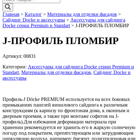
товаров
Главная
>
Каталог
>
Материалы для отделки фасадов
>
Сайдинг Docke и аксессуары
>
Аксессуары для сайдинга
Docke серии Premium и Standart
>
J-ПРОФИЛЬ ПЛОМБИР
J-ПРОФИЛЬ ПЛОМБИР
Артикул:
00831
Категории:
Аксессуары для сайдинга Docke серии Premium и
Standart
,
Материалы для отделки фасадов
,
Сайдинг Docke и
аксессуары
Профиль-J Döcke PREMIUM используется на всех боковых
примыканиях панелей винилового сайдинга к различным
конструкциям (к карнизу по фронтонам дома, к оконным и
дверным проемам, а также при монтаже софитов на J-
профиль).Для избежания деформации материала при
хранении рекомендуется не хранить его в жаркую солнечную
погоду под покрытием, препятствующем или затрудняющим
циркуляцию воздуха, например: брезент, полиэтиленовая или