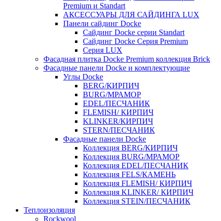
Premium и Standart
АКСЕССУАРЫ ДЛЯ САЙДИНГА LUX
Панели сайдинг Docke
Cайдинг Docke серии Standart
Сайдинг Docke Серия Premium
Серия LUX
Фасадная плитка Docke Premium коллекция Brick
Фасадные панели Docke и комплектующие
Углы Docke
BERG/КИРПИЧ
BURG/МРАМОР
EDEL/ПЕСЧАНИК
FLEMISH/ КИРПИЧ
KLINKER/КИРПИЧ
STERN/ПЕСЧАНИК
Фасадные панели Docke
Коллекция BERG/КИРПИЧ
Коллекция BURG/МРАМОР
Коллекция EDEL/ПЕСЧАНИК
Коллекция FELS/КАМЕНЬ
Коллекция FLEMISH/ КИРПИЧ
Коллекция KLINKER/ КИРПИЧ
Коллекция STEIN/ПЕСЧАНИК
Теплоизоляция
Rockwool