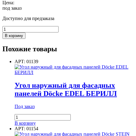
Цена:
под заказ
Доступно для предзаказа
Количество
товара
В корзину
J-
ПРОФИЛЬ
Похожие товары
ПЛОМБИР
АРТ: 01139
Угол наружный для фасадных
панелей Döcke EDEL БЕРИЛЛ
Под заказ
Количество
товара
В корзину
Угол
АРТ: 01154
наружный