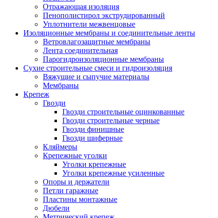
Отражающая изоляция
Пенополистирол экструдированный
Уплотнители межвенцовые
Изоляционные мембраны и соединительные ленты
Ветровлагозащитные мембраны
Лента соединительная
Парогидроизоляционные мембраны
Сухие строительные смеси и гидроизоляция
Вяжущие и сыпучие материалы
Мембраны
Крепеж
Гвозди
Гвозди строительные оцинкованные
Гвозди строительные черные
Гвозди финишные
Гвозди шиферные
Кляймеры
Крепежные уголки
Уголки крепежные
Уголки крепежные усиленные
Опоры и держатели
Петли гаражные
Пластины монтажные
Дюбели
Метрический крепеж