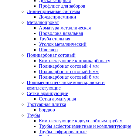
Доска заборная
Профлист для заборов
Ливнеприемные системы
Дождеприемники
Металлопрокат
Арматура металлическая
Проволока вязальная
Труба стальная
Уголок металлический
Швеллер
Поликарбонат сотовый
Комплектующие к поликарбонату
Поликарбонат сотовый 4 мм
Поликарбонат сотовый 6 мм
Поликарбонат сотовый 8 мм
Полимерно-песчаные кольца, люки и
комплектующие
Сетки армирующие
Сетка арматурная
Тротуарная плитка
Бордюр
Трубы
Комплектующие к двухслойным трубам
Трубы асбестоцементные и комплектующие
Трубы гофрированные