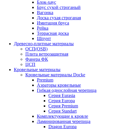
Блок-хаус
Брус сухой строганый
Вагонка
Доска сухая строганая
Имитация бруса
Рейка
Террасная доска
Шпунт
Древесно-плитные материалы
ОСП(OSB)
Плита ветрозащитная
Фанера ФК
ЦСП
Кровельные материалы
Кровельные материалы Docke
Premium
Аэраторы кровельные
Гибкая однослойная черепица
Серия Eurasia
Серия Europa
Серия Premium
Серия Standart
Комплектующие к кровле
Ламинированная черепица
Dragon Europa