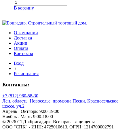
Количество
товара
В корзину
KLINKER
ЮМА
О компании
Доставка
Акции
Оплата
Контакты
Вход
/
Регистрация
Контакты:
+7 (812) 960-58-30
Лен. область, Новоселье, промзона Пески, Красносельское
шоссе, уч.2
Апрель - Октябрь: 9:00-19:00
Ноябрь - Март: 9:00-18:00
© 2026 СТД «Бригадир». Все права защищены.
ООО "СПК" - ИНН: 4725010613, ОГРН: 1214700002791