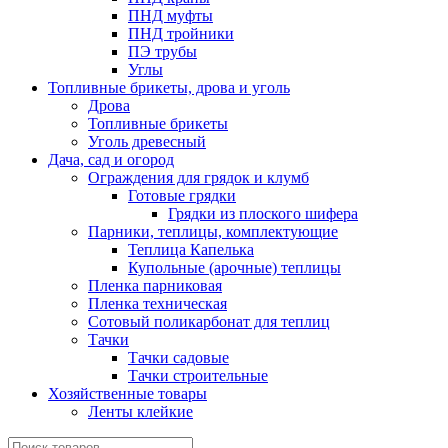
ПНД муфты
ПНД тройники
ПЭ трубы
Углы
Топливные брикеты, дрова и уголь
Дрова
Топливные брикеты
Уголь древесный
Дача, сад и огород
Ограждения для грядок и клумб
Готовые грядки
Грядки из плоского шифера
Парники, теплицы, комплектующие
Теплица Капелька
Купольные (арочные) теплицы
Пленка парниковая
Пленка техническая
Сотовый поликарбонат для теплиц
Тачки
Тачки садовые
Тачки строительные
Хозяйственные товары
Ленты клейкие
Поиск