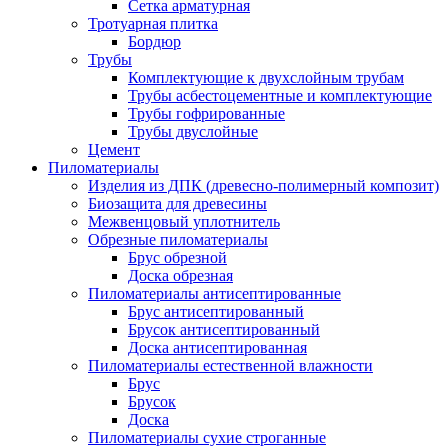
Сетка арматурная
Тротуарная плитка
Бордюр
Трубы
Комплектующие к двухслойным трубам
Трубы асбестоцементные и комплектующие
Трубы гофрированные
Трубы двуслойные
Цемент
Пиломатериалы
Изделия из ДПК (древесно-полимерный композит)
Биозащита для древесины
Межвенцовый уплотнитель
Обрезные пиломатериалы
Брус обрезной
Доска обрезная
Пиломатериалы антисептированные
Брус антисептированный
Брусок антисептированный
Доска антисептированная
Пиломатериалы естественной влажности
Брус
Брусок
Доска
Пиломатериалы сухие строганные