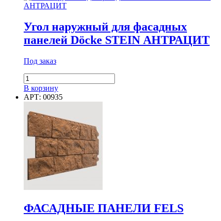
для
фасадных
панелей
Угол наружный для фасадных
Döcke
панелей Döcke STEIN АНТРАЦИТ
EDEL
БЕРИЛЛ
Под заказ
Количество
товара
В корзину
Угол
АРТ: 00935
наружный
для
фасадных
панелей
Döcke
STEIN
АНТРАЦИТ
ФАСАДНЫЕ ПАНЕЛИ FELS