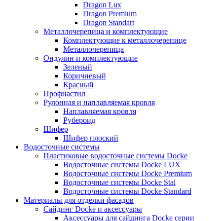
Dragon Lux
Dragon Premium
Dragon Standart
Металлочерепица и комплектующие
Комплектующие к металлочерепице
Металлочерепица
Ондулин и комплектующие
Зеленый
Коричневый
Красный
Профнастил
Рулонная и наплавляемая кровля
Наплавляемая кровля
Рубероид
Шифер
Шифер плоский
Водосточные системы
Пластиковые водосточные системы Docke
Водосточные системы Docke LUX
Водосточные системы Docke Premium
Водосточные системы Docke Stal
Водосточные системы Docke Standard
Материалы для отделки фасадов
Сайдинг Docke и аксессуары
Аксессуары для сайдинга Docke серии