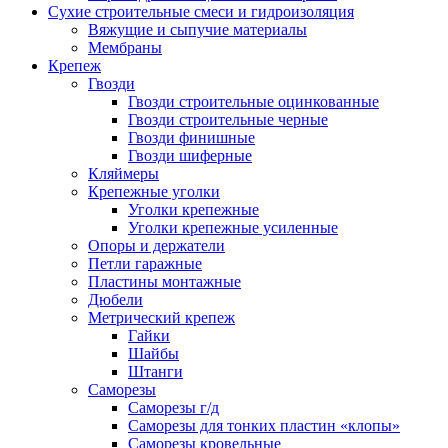
Сухие строительные смеси и гидроизоляция
Вяжущие и сыпучие материалы
Мембраны
Крепеж
Гвозди
Гвозди строительные оцинкованные
Гвозди строительные черные
Гвозди финишные
Гвозди шиферные
Кляймеры
Крепежные уголки
Уголки крепежные
Уголки крепежные усиленные
Опоры и держатели
Петли гаражные
Пластины монтажные
Дюбели
Метрический крепеж
Гайки
Шайбы
Штанги
Саморезы
Саморезы г/д
Саморезы для тонких пластин «клопы»
Саморезы кровельные