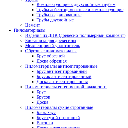
Комплектующие к двухслойным трубам
Трубы асбестоцементные и комплектующие
Трубы гофрированные
Трубы двуслойные
Цемент
Пиломатериалы
Изделия из ДПК (древесно-полимерный композит)
Биозащита для древесины
Межвенцовый уплотнитель
Обрезные пиломатериалы
Брус обрезной
Доска обрезная
Пиломатериалы антисептированные
Брус антисептированный
Брусок антисептированный
Доска антисептированная
Пиломатериалы естественной влажности
Брус
Брусок
Доска
Пиломатериалы сухие строганные
Блок-хаус
Брус сухой строганый
Вагонка
Доска сухая строганая