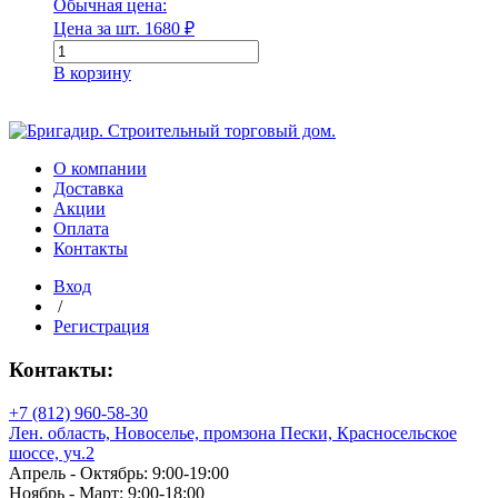
Обычная цена:
Цена за шт.
1680
₽
Количество
товара
В корзину
Вагонка
12,5х96х2500
хвоя
"АВ"
(10шт./
О компании
упак.)
Доставка
Акции
Оплата
Контакты
Вход
/
Регистрация
Контакты:
+7 (812) 960-58-30
Лен. область, Новоселье, промзона Пески, Красносельское
шоссе, уч.2
Апрель - Октябрь: 9:00-19:00
Ноябрь - Март: 9:00-18:00