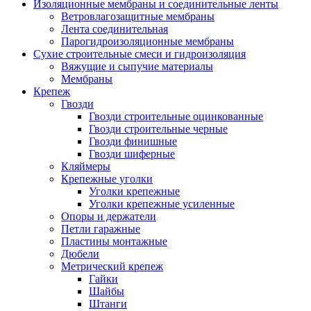
Изоляционные мембраны и соединительные ленты
Ветровлагозащитные мембраны
Лента соединительная
Парогидроизоляционные мембраны
Сухие строительные смеси и гидроизоляция
Вяжущие и сыпучие материалы
Мембраны
Крепеж
Гвозди
Гвозди строительные оцинкованные
Гвозди строительные черные
Гвозди финишные
Гвозди шиферные
Кляймеры
Крепежные уголки
Уголки крепежные
Уголки крепежные усиленные
Опоры и держатели
Петли гаражные
Пластины монтажные
Дюбели
Метрический крепеж
Гайки
Шайбы
Штанги