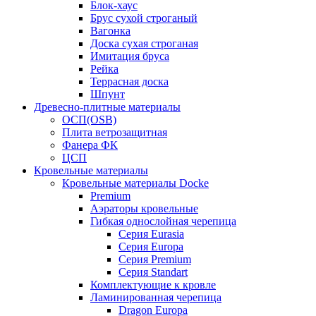
Блок-хаус
Брус сухой строганый
Вагонка
Доска сухая строганая
Имитация бруса
Рейка
Террасная доска
Шпунт
Древесно-плитные материалы
ОСП(OSB)
Плита ветрозащитная
Фанера ФК
ЦСП
Кровельные материалы
Кровельные материалы Docke
Premium
Аэраторы кровельные
Гибкая однослойная черепица
Серия Eurasia
Серия Europa
Серия Premium
Серия Standart
Комплектующие к кровле
Ламинированная черепица
Dragon Europa