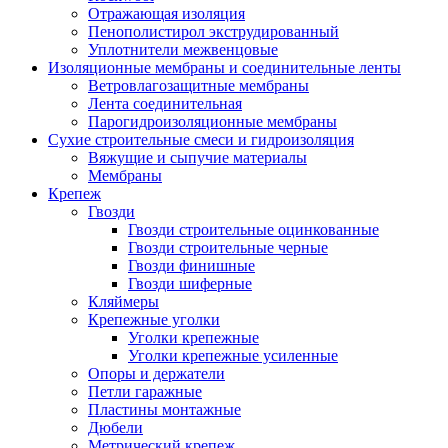
Отражающая изоляция
Пенополистирол экструдированный
Уплотнители межвенцовые
Изоляционные мембраны и соединительные ленты
Ветровлагозащитные мембраны
Лента соединительная
Парогидроизоляционные мембраны
Сухие строительные смеси и гидроизоляция
Вяжущие и сыпучие материалы
Мембраны
Крепеж
Гвозди
Гвозди строительные оцинкованные
Гвозди строительные черные
Гвозди финишные
Гвозди шиферные
Кляймеры
Крепежные уголки
Уголки крепежные
Уголки крепежные усиленные
Опоры и держатели
Петли гаражные
Пластины монтажные
Дюбели
Метрический крепеж