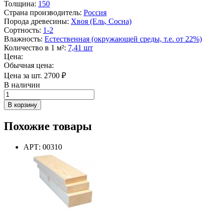
Толщина
:
150
Страна производитель
:
Россия
Порода древесины
:
Хвоя (Ель, Сосна)
Сортность
:
1-2
Влажность
:
Естественная (окружающей среды, т.е. от 22%)
Количество в 1 м²
:
7,41 шт
Цена:
Обычная цена:
Цена за шт.
2700
₽
В наличии
Количество
товара
В корзину
Брус
обрезной
Похожие товары
150х150х6000
хвоя
1-
АРТ: 00310
2
сорт