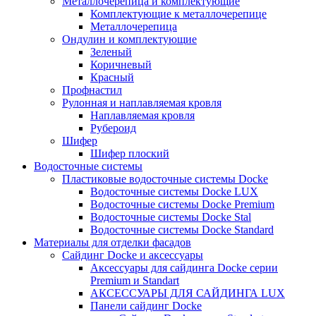
Металлочерепица и комплектующие
Комплектующие к металлочерепице
Металлочерепица
Ондулин и комплектующие
Зеленый
Коричневый
Красный
Профнастил
Рулонная и наплавляемая кровля
Наплавляемая кровля
Рубероид
Шифер
Шифер плоский
Водосточные системы
Пластиковые водосточные системы Docke
Водосточные системы Docke LUX
Водосточные системы Docke Premium
Водосточные системы Docke Stal
Водосточные системы Docke Standard
Материалы для отделки фасадов
Сайдинг Docke и аксессуары
Аксессуары для сайдинга Docke серии
Premium и Standart
АКСЕССУАРЫ ДЛЯ САЙДИНГА LUX
Панели сайдинг Docke