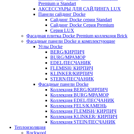
Premium и Standart
АКСЕССУАРЫ ДЛЯ САЙДИНГА LUX
Панели сайдинг Docke
Cайдинг Docke серии Standart
Сайдинг Docke Серия Premium
Серия LUX
Фасадная плитка Docke Premium коллекция Brick
Фасадные панели Docke и комплектующие
Углы Docke
BERG/КИРПИЧ
BURG/МРАМОР
EDEL/ПЕСЧАНИК
FLEMISH/ КИРПИЧ
KLINKER/КИРПИЧ
STERN/ПЕСЧАНИК
Фасадные панели Docke
Коллекция BERG/КИРПИЧ
Коллекция BURG/МРАМОР
Коллекция EDEL/ПЕСЧАНИК
Коллекция FELS/КАМЕНЬ
Коллекция FLEMISH/ КИРПИЧ
Коллекция KLINKER/ КИРПИЧ
Коллекция STEIN/ПЕСЧАНИК
Теплоизоляция
Rockwool