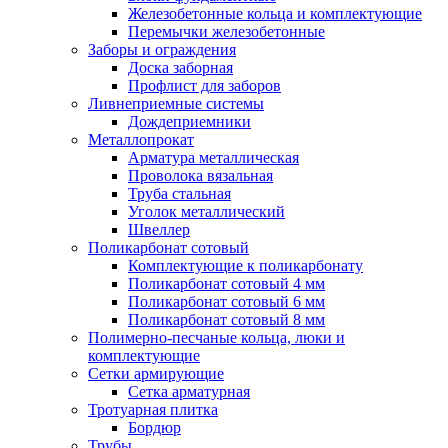
Железобетонные кольца и комплектующие
Перемычки железобетонные
Заборы и ограждения
Доска заборная
Профлист для заборов
Ливнеприемные системы
Дождеприемники
Металлопрокат
Арматура металлическая
Проволока вязальная
Труба стальная
Уголок металлический
Швеллер
Поликарбонат сотовый
Комплектующие к поликарбонату
Поликарбонат сотовый 4 мм
Поликарбонат сотовый 6 мм
Поликарбонат сотовый 8 мм
Полимерно-песчаные кольца, люки и
комплектующие
Сетки армирующие
Сетка арматурная
Тротуарная плитка
Бордюр
Трубы