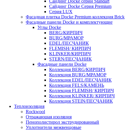
Cайдинг Docke серии Standart
Сайдинг Docke Серия Premium
Серия LUX
Фасадная плитка Docke Premium коллекция Brick
Фасадные панели Docke и комплектующие
Углы Docke
BERG/КИРПИЧ
BURG/МРАМОР
EDEL/ПЕСЧАНИК
FLEMISH/ КИРПИЧ
KLINKER/КИРПИЧ
STERN/ПЕСЧАНИК
Фасадные панели Docke
Коллекция BERG/КИРПИЧ
Коллекция BURG/МРАМОР
Коллекция EDEL/ПЕСЧАНИК
Коллекция FELS/КАМЕНЬ
Коллекция FLEMISH/ КИРПИЧ
Коллекция KLINKER/ КИРПИЧ
Коллекция STEIN/ПЕСЧАНИК
Теплоизоляция
Rockwool
Отражающая изоляция
Пенополистирол экструдированный
Уплотнители межвенцовые