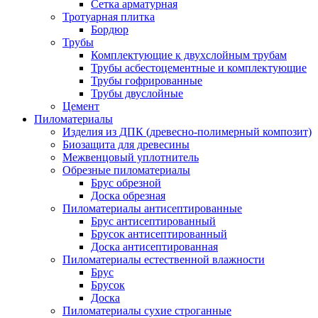
Сетка арматурная
Тротуарная плитка
Бордюр
Трубы
Комплектующие к двухслойным трубам
Трубы асбестоцементные и комплектующие
Трубы гофрированные
Трубы двуслойные
Цемент
Пиломатериалы
Изделия из ДПК (древесно-полимерный композит)
Биозащита для древесины
Межвенцовый уплотнитель
Обрезные пиломатериалы
Брус обрезной
Доска обрезная
Пиломатериалы антисептированные
Брус антисептированный
Брусок антисептированный
Доска антисептированная
Пиломатериалы естественной влажности
Брус
Брусок
Доска
Пиломатериалы сухие строганные