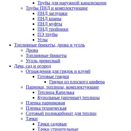
Трубы для наружной канализации
Трубы ПНД и комплектующие
ПНД заглушки
ПНД краны
ПНД муфты
ПНД тройники
ПЭ трубы
Углы
Топливные брикеты, дрова и уголь
Дрова
Топливные брикеты
Уголь древесный
Дача, сад и огород
Ограждения для грядок и клумб
Готовые грядки
Грядки из плоского шифера
Парники, теплицы, комплектующие
Теплица Капелька
Купольные (арочные) теплицы
Пленка парниковая
Пленка техническая
Сотовый поликарбонат для теплиц
Тачки
Тачки садовые
Тачки строительные