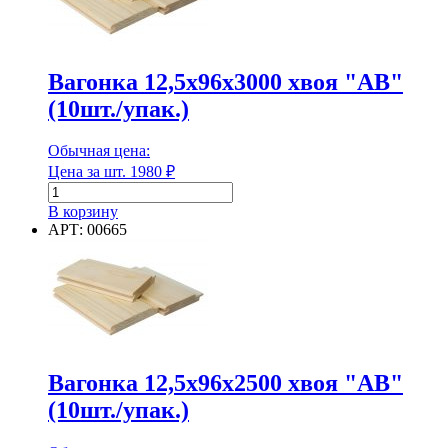
"АВ"
Вагонка 12,5х96х3000 хвоя "АВ"
(10шт./упак.)
Обычная цена:
Цена за шт.
1980
₽
Количество
товара
В корзину
Вагонка
АРТ: 00665
12,5х96х3000
хвоя
"АВ"
(10шт./
упак.)
Вагонка 12,5х96х2500 хвоя "АВ"
(10шт./упак.)