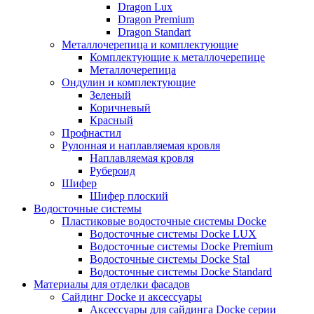
Dragon Lux
Dragon Premium
Dragon Standart
Металлочерепица и комплектующие
Комплектующие к металлочерепице
Металлочерепица
Ондулин и комплектующие
Зеленый
Коричневый
Красный
Профнастил
Рулонная и наплавляемая кровля
Наплавляемая кровля
Рубероид
Шифер
Шифер плоский
Водосточные системы
Пластиковые водосточные системы Docke
Водосточные системы Docke LUX
Водосточные системы Docke Premium
Водосточные системы Docke Stal
Водосточные системы Docke Standard
Материалы для отделки фасадов
Сайдинг Docke и аксессуары
Аксессуары для сайдинга Docke серии