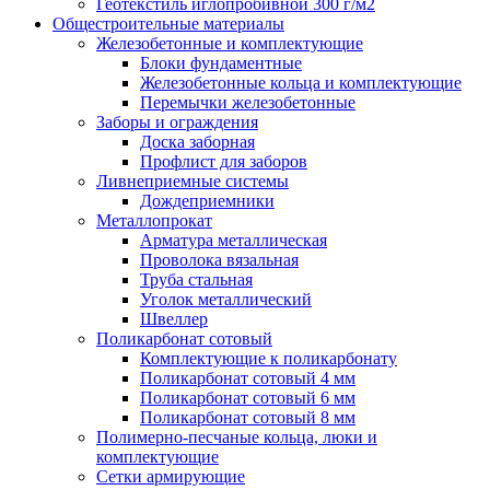
Геотекстиль иглопробивной 300 г/м2
Общестроительные материалы
Железобетонные и комплектующие
Блоки фундаментные
Железобетонные кольца и комплектующие
Перемычки железобетонные
Заборы и ограждения
Доска заборная
Профлист для заборов
Ливнеприемные системы
Дождеприемники
Металлопрокат
Арматура металлическая
Проволока вязальная
Труба стальная
Уголок металлический
Швеллер
Поликарбонат сотовый
Комплектующие к поликарбонату
Поликарбонат сотовый 4 мм
Поликарбонат сотовый 6 мм
Поликарбонат сотовый 8 мм
Полимерно-песчаные кольца, люки и
комплектующие
Сетки армирующие