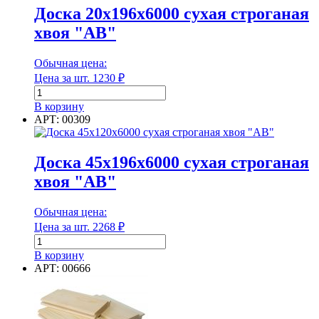
Доска 20х196х6000 сухая строганая
хвоя "АВ"
Обычная цена:
Цена за шт.
1230
₽
Количество
товара
В корзину
Доска
АРТ: 00309
20х196х6000
сухая
строганая
Доска 45х196х6000 сухая строганая
хвоя
хвоя "АВ"
"АВ"
Обычная цена:
Цена за шт.
2268
₽
Количество
товара
В корзину
Доска
АРТ: 00666
45х196х6000
сухая
строганая
хвоя