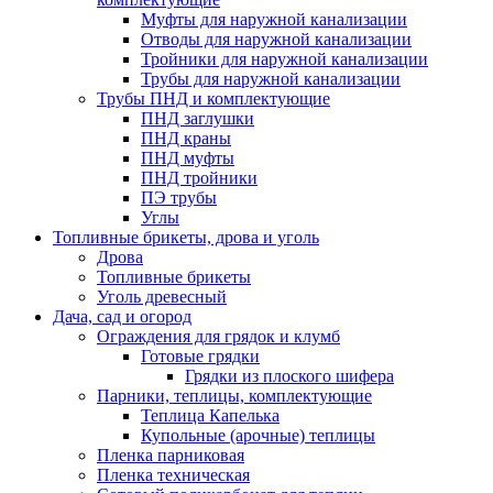
Муфты для наружной канализации
Отводы для наружной канализации
Тройники для наружной канализации
Трубы для наружной канализации
Трубы ПНД и комплектующие
ПНД заглушки
ПНД краны
ПНД муфты
ПНД тройники
ПЭ трубы
Углы
Топливные брикеты, дрова и уголь
Дрова
Топливные брикеты
Уголь древесный
Дача, сад и огород
Ограждения для грядок и клумб
Готовые грядки
Грядки из плоского шифера
Парники, теплицы, комплектующие
Теплица Капелька
Купольные (арочные) теплицы
Пленка парниковая
Пленка техническая