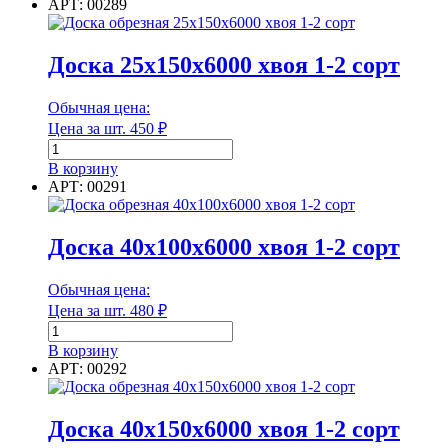
Доска
АРТ: 00289
25х100х6000
Рабочее давление
хвоя 4
сорт
Доска 25х150х6000 хвоя 1-2 сорт
Обычная цена:
Рабочее давление
Цена за шт.
450
₽
Количество
Расшифровка маркировки
товара
В корзину
Доска
АРТ: 00291
25х150х6000
хвоя 1-
2
Доска 40х100х6000 хвоя 1-2 сорт
Расшифровка маркировки
сорт
Размер
Обычная цена:
Цена за шт.
480
₽
Количество
товара
В корзину
Доска
АРТ: 00292
Размер
40х100х6000
хвоя
Размер упаковки
1-
Доска 40х150х6000 хвоя 1-2 сорт
2