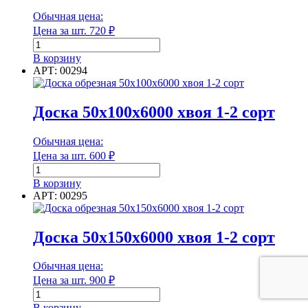
сорт
Обычная цена:
Цена за шт.
720
₽
Размер упаковки
Количество
товара
В корзину
Размер ячейки
Доска
АРТ: 00294
40х150х6000
хвоя 1-
2
Доска 50х100х6000 хвоя 1-2 сорт
сорт
Размер ячейки
Обычная цена:
Цена за шт.
600
₽
Разрывная нагрузка шва
Количество
товара
В корзину
Доска
АРТ: 00295
50х100х6000
хвоя 1-
Разрывная нагрузка шва
2
Доска 50х150х6000 хвоя 1-2 сорт
сорт
Ширина
Обычная цена:
Цена за шт.
900
₽
Количество
товара
В корзину