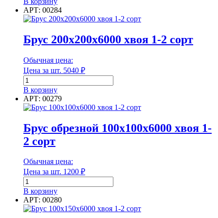
В корзину
Брус
АРТ: 00284
150х200х6000
Группа горючести
хвоя
1-
Брус 200х200х6000 хвоя 1-2 сорт
Класс эмиссии
2
сорт
Обычная цена:
Цена за шт.
5040
₽
Количество
Класс эмиссии
товара
В корзину
Брус
АРТ: 00279
Количество в 1 м³
200х200х6000
хвоя
1-
Брус обрезной 100х100х6000 хвоя 1-
2
2 сорт
сорт
Количество в 1 м³
Обычная цена:
Количество в тонне
Цена за шт.
1200
₽
Количество
товара
В корзину
Брус
АРТ: 00280
обрезной
Количество в тонне
100х100х6000