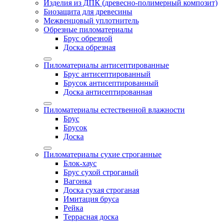
Изделия из ДПК (древесно-полимерный композит)
Биозащита для древесины
Межвенцовый уплотнитель
Обрезные пиломатериалы
Брус обрезной
Доска обрезная
Пиломатериалы антисептированные
Брус антисептированный
Брусок антисептированный
Доска антисептированная
Пиломатериалы естественной влажности
Брус
Брусок
Доска
Пиломатериалы сухие строганные
Блок-хаус
Брус сухой строганый
Вагонка
Доска сухая строганая
Имитация бруса
Рейка
Террасная доска