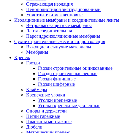
Отражающая изоляция
Пенополистирол экструдированный
Уплотнители межвенцовые
Изоляционные мембраны и соединительные ленты
Ветровлагозащитные мембраны
Лента соединительная
Парогидроизоляционные мембраны
Сухие строительные смеси и гидроизоляция
Вяжущие и сыпучие материалы
Мембраны
Крепеж
Гвозди
Гвозди строительные оцинкованные
Гвозди строительные черные
Гвозди финишные
Гвозди шиферные
Кляймеры
Крепежные уголки
Уголки крепежные
Уголки крепежные усиленные
Опоры и держатели
Петли гаражные
Пластины монтажные
Дюбели
Метрический крепеж