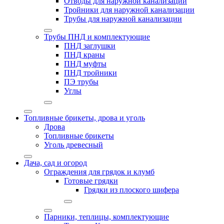
Отводы для наружной канализации
Тройники для наружной канализации
Трубы для наружной канализации
Трубы ПНД и комплектующие
ПНД заглушки
ПНД краны
ПНД муфты
ПНД тройники
ПЭ трубы
Углы
Топливные брикеты, дрова и уголь
Дрова
Топливные брикеты
Уголь древесный
Дача, сад и огород
Ограждения для грядок и клумб
Готовые грядки
Грядки из плоского шифера
Парники, теплицы, комплектующие