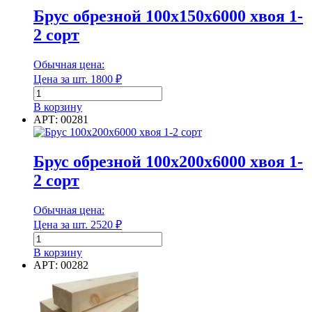
хвоя 1-
Брус обрезной 100х150х6000 хвоя 1-
Количество в упаковке
2
2 сорт
сорт
Обычная цена:
Цена за шт.
1800
₽
Количество в упаковке
Количество
товара
В корзину
Макс. рабочая температура
Брус
АРТ: 00281
обрезной
100х150х6000
хвоя
Брус обрезной 100х200х6000 хвоя 1-
1-
Макс. рабочая температура
2 сорт
2
сорт
Марка
Обычная цена:
Цена за шт.
2520
₽
Количество
товара
В корзину
Брус
Марка
АРТ: 00282
обрезной
100х200х6000
Марка плотности
хвоя