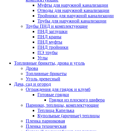
Муфты для наружной канализации
Отводы для наружной канализации
Тройники для наружной канализации
Трубы для наружной канализации
Трубы ПНД и комплектующие
ПНД заглушки
ПНД краны
ПНД муфты
ПНД тройники
ПЭ трубы
Углы
Топливные брикеты, дрова и уголь
Дрова
Топливные брикеты
Уголь древесный
Дача, сад и огород
Ограждения для грядок и клумб
Готовые грядки
Грядки из плоского шифера
Парники, теплицы, комплектующие
Теплица Капелька
Купольные (арочные) теплицы
Пленка парниковая
Пленка техническая