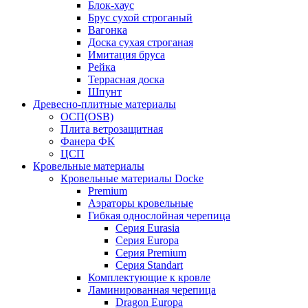
Блок-хаус
Брус сухой строганый
Вагонка
Доска сухая строганая
Имитация бруса
Рейка
Террасная доска
Шпунт
Древесно-плитные материалы
ОСП(OSB)
Плита ветрозащитная
Фанера ФК
ЦСП
Кровельные материалы
Кровельные материалы Docke
Premium
Аэраторы кровельные
Гибкая однослойная черепица
Серия Eurasia
Серия Europa
Серия Premium
Серия Standart
Комплектующие к кровле
Ламинированная черепица
Dragon Europa