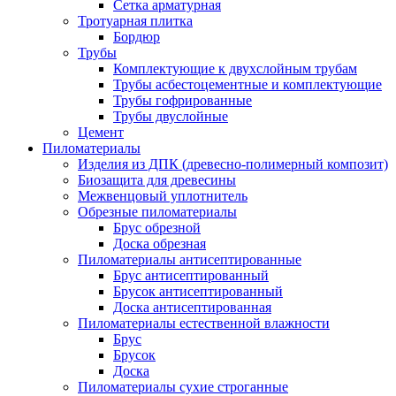
Сетка арматурная
Тротуарная плитка
Бордюр
Трубы
Комплектующие к двухслойным трубам
Трубы асбестоцементные и комплектующие
Трубы гофрированные
Трубы двуслойные
Цемент
Пиломатериалы
Изделия из ДПК (древесно-полимерный композит)
Биозащита для древесины
Межвенцовый уплотнитель
Обрезные пиломатериалы
Брус обрезной
Доска обрезная
Пиломатериалы антисептированные
Брус антисептированный
Брусок антисептированный
Доска антисептированная
Пиломатериалы естественной влажности
Брус
Брусок
Доска
Пиломатериалы сухие строганные