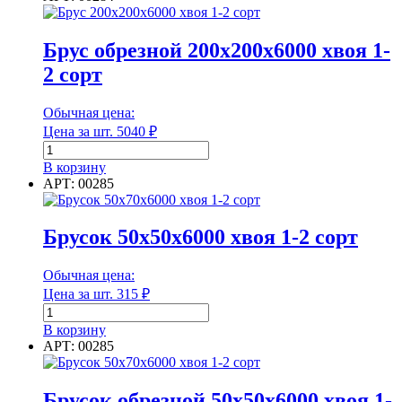
Мин. рабочая температура
обрезной
150х200х6000
хвоя
Наличие перфорации
Брус обрезной 200х200х6000 хвоя 1-
1-
2 сорт
2
сорт
Обычная цена:
Наличие перфорации
Цена за шт.
5040
₽
Количество
Нижняя часть
товара
В корзину
Брус
АРТ: 00285
обрезной
200х200х6000
хвоя
Брусок 50х50х6000 хвоя 1-2 сорт
Нижняя часть
1-
2
Обычная цена:
сорт
Общая ширина в развороте
Цена за шт.
315
₽
Количество
товара
В корзину
Брусок
АРТ: 00285
50х50х6000
Общая ширина в развороте
хвоя
1-
Брусок обрезной 50х50х6000 хвоя 1-
Основной материал