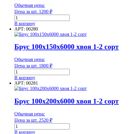
Цвет
Обычная цена:
Цена за шт.
1200
₽
Диаметр
Количество
товара
В корзину
Брус
АРТ: 00280
100х100х6000
хвоя 1-
Диаметр
2
Брус 100х150х6000 хвоя 1-2 сорт
сорт
Диаметр наружный
Обычная цена:
Цена за шт.
1800
₽
Количество
товара
В корзину
Брус
Диаметр наружный
АРТ: 00281
100х150х6000
хвоя
Диаметр внутренний
1-
Брус 100х200х6000 хвоя 1-2 сорт
2
сорт
Обычная цена:
Цена за шт.
2520
₽
Диаметр внутренний
Количество
товара
В корзину
Длина