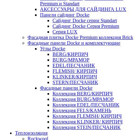
Premium и Standart
АКСЕССУАРЫ ДЛЯ САЙДИНГА LUX
Панели сайдинг Docke
Cайдинг Docke серии Standart
Сайдинг Docke Серия Premium
Серия LUX
Фасадная плитка Docke Premium коллекция Brick
Фасадные панели Docke и комплектующие
Углы Docke
BERG/КИРПИЧ
BURG/МРАМОР
EDEL/ПЕСЧАНИК
FLEMISH/ КИРПИЧ
KLINKER/КИРПИЧ
STERN/ПЕСЧАНИК
Фасадные панели Docke
Коллекция BERG/КИРПИЧ
Коллекция BURG/МРАМОР
Коллекция EDEL/ПЕСЧАНИК
Коллекция FELS/КАМЕНЬ
Коллекция FLEMISH/ КИРПИЧ
Коллекция KLINKER/ КИРПИЧ
Коллекция STEIN/ПЕСЧАНИК
Теплоизоляция
Rockwool