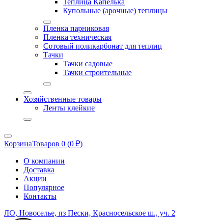
Теплица Капелька
Купольные (арочные) теплицы
Пленка парниковая
Пленка техническая
Сотовый поликарбонат для теплиц
Тачки
Тачки садовые
Тачки строительные
Хозяйственные товары
Ленты клейкие
Корзина
Товаров 0 (
0
₽
)
О компании
Доставка
Акции
Популярное
Контакты
ЛО, Новоселье, пз Пески, Красносельское ш., уч. 2