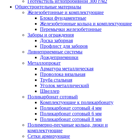
Геотекстиль иглопробивной 300 г/м2
Общестроительные материалы
Железобетонные и комплектующие
Блоки фундаментные
Железобетонные кольца и комплектующие
Перемычки железобетонные
Заборы и ограждения
Доска заборная
Профлист для заборов
Ливнеприемные системы
Дождеприемники
Металлопрокат
Арматура металлическая
Проволока вязальная
Труба стальная
Уголок металлический
Швеллер
Поликарбонат сотовый
Комплектующие к поликарбонату
Поликарбонат сотовый 4 мм
Поликарбонат сотовый 6 мм
Поликарбонат сотовый 8 мм
Полимерно-песчаные кольца, люки и
комплектующие
Сетки армирующие