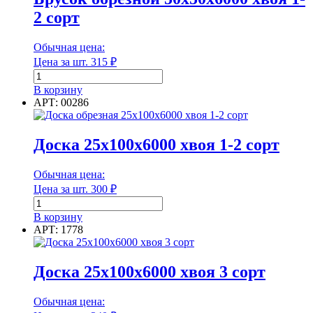
2
2 сорт
сорт
Обычная цена:
Основной материал
Цена за шт.
315
₽
Количество
товара
Площадь (м²)
В корзину
Брусок
АРТ: 00286
обрезной
50х50х6000
хвоя
Доска 25х100х6000 хвоя 1-2 сорт
1-
Площадь (м²)
2
Обычная цена:
сорт
Плотность
Цена за шт.
300
₽
Количество
товара
В корзину
Доска
АРТ: 1778
25х100х6000
Плотность
хвоя 1-
2
Доска 25х100х6000 хвоя 3 сорт
Покрытие обратной стороны
сорт
Обычная цена: