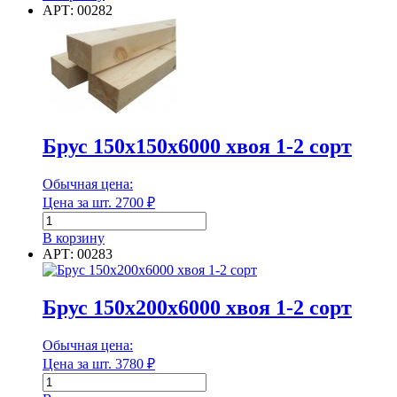
Брус
АРТ: 00282
100х200х6000
хвоя
1-
2
Длина
сорт
Единица измерения
Брус 150х150х6000 хвоя 1-2 сорт
Обычная цена:
Единица измерения
Цена за шт.
2700
₽
Количество
Форма
товара
В корзину
Брус
АРТ: 00283
150х150х6000
хвоя
1-
Брус 150х200х6000 хвоя 1-2 сорт
Форма
2
сорт
Обычная цена:
Группа горючести
Цена за шт.
3780
₽
Количество
товара