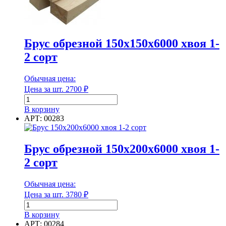
1-
2
сорт
Марка плотности
Брус обрезной 150х150х6000 хвоя 1-
Марка по морозостойкости (F)
2 сорт
Обычная цена:
Цена за шт.
2700
₽
Марка по морозостойкости (F)
Количество
товара
В корзину
Брус
Марка стали
АРТ: 00283
обрезной
150х150х6000
хвоя
Брус обрезной 150х200х6000 хвоя 1-
1-
2 сорт
2
Марка стали
сорт
Обычная цена:
Мин. рабочая температура
Цена за шт.
3780
₽
Количество
товара
В корзину
Брус
АРТ: 00284