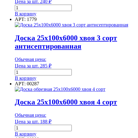
Цена за шт.
240
₽
Количество
Покрытие обратной стороны
товара
В корзину
Доска
АРТ: 1779
Полезная ширина
25х100х6000
хвоя
3
Доска 25х100х6000 хвоя 3 сорт
сорт
антисептированная
Полезная ширина
Обычная цена:
Порода древесины
Цена за шт.
285
₽
Количество
товара
В корзину
Доска
АРТ: 00287
25х100х6000
Порода древесины
хвоя
3
Доска 25х100х6000 хвоя 4 сорт
Производительность
сорт
антисептированная
Обычная цена:
Цена за шт.
188
₽
Количество
Производительность
товара
В корзину