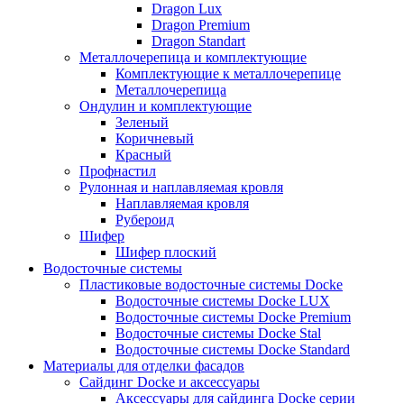
Dragon Lux
Dragon Premium
Dragon Standart
Металлочерепица и комплектующие
Комплектующие к металлочерепице
Металлочерепица
Ондулин и комплектующие
Зеленый
Коричневый
Красный
Профнастил
Рулонная и наплавляемая кровля
Наплавляемая кровля
Рубероид
Шифер
Шифер плоский
Водосточные системы
Пластиковые водосточные системы Docke
Водосточные системы Docke LUX
Водосточные системы Docke Premium
Водосточные системы Docke Stal
Водосточные системы Docke Standard
Материалы для отделки фасадов
Сайдинг Docke и аксессуары
Аксессуары для сайдинга Docke серии