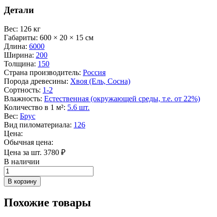
Детали
Вес
:
126 кг
Габариты
:
600 × 20 × 15 см
Длина
:
6000
Ширина
:
200
Толщина
:
150
Страна производитель
:
Россия
Порода древесины
:
Хвоя (Ель, Сосна)
Сортность
:
1-2
Влажность
:
Естественная (окружающей среды, т.е. от 22%)
Количество в 1 м²
:
5.6 шт.
Вес
:
Брус
Вид пиломатериала
:
126
Цена:
Обычная цена:
Цена за шт.
3780
₽
В наличии
Количество
товара
В корзину
Брус
обрезной
Похожие товары
150х200х6000
хвоя