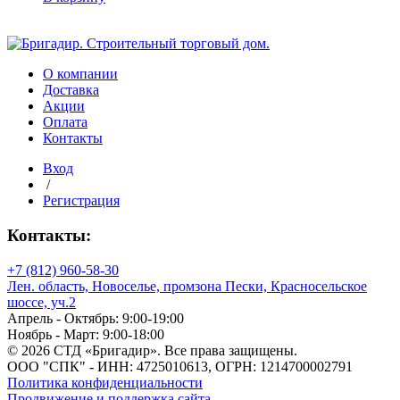
Утеплитель
межвенцовый
Джутовый
300г/
м2
О компании
(ш.
Доставка
20см)
Акции
рул.
Оплата
20
Контакты
м
Вход
/
Регистрация
Контакты:
+7 (812) 960-58-30
Лен. область, Новоселье, промзона Пески, Красносельское
шоссе, уч.2
Апрель - Октябрь: 9:00-19:00
Ноябрь - Март: 9:00-18:00
© 2026 СТД «Бригадир». Все права защищены.
ООО "СПК" - ИНН: 4725010613, ОГРН: 1214700002791
Политика конфиденциальности
Продвижение и поддержка сайта