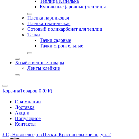
Теплица Капелька
Купольные (арочные) теплицы
Пленка парниковая
Пленка техническая
Сотовый поликарбонат для теплиц
Тачки
Тачки садовые
Тачки строительные
Хозяйственные товары
Ленты клейкие
Корзина
Товаров 0 (
0
₽
)
О компании
Доставка
Акции
Популярное
Контакты
ЛО, Новоселье, пз Пески, Красносельское ш., уч. 2