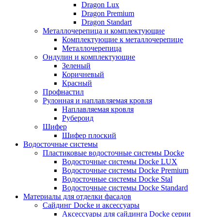
Dragon Lux
Dragon Premium
Dragon Standart
Металлочерепица и комплектующие
Комплектующие к металлочерепице
Металлочерепица
Ондулин и комплектующие
Зеленый
Коричневый
Красный
Профнастил
Рулонная и наплавляемая кровля
Наплавляемая кровля
Рубероид
Шифер
Шифер плоский
Водосточные системы
Пластиковые водосточные системы Docke
Водосточные системы Docke LUX
Водосточные системы Docke Premium
Водосточные системы Docke Stal
Водосточные системы Docke Standard
Материалы для отделки фасадов
Сайдинг Docke и аксессуары
Аксессуары для сайдинга Docke серии