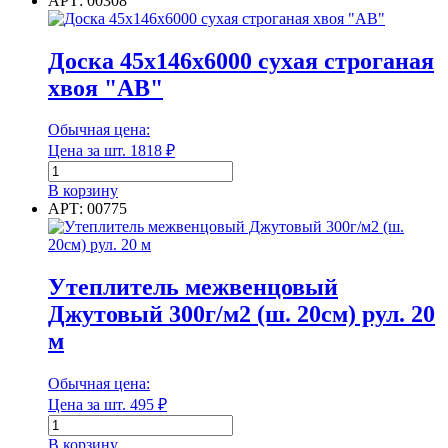
АРТ: 00308
20х120х6000
сухая
строганая
Доска 45х146х6000 сухая строганая
хвоя
хвоя "АВ"
"АВ"
Обычная цена:
Цена за шт.
1818
₽
Количество
товара
В корзину
Доска
АРТ: 00775
45х146х6000
сухая
строганая
хвоя
Утеплитель межвенцовый
"АВ"
Джутовый 300г/м2 (ш. 20см) рул. 20
м
Обычная цена:
Цена за шт.
495
₽
Количество
товара
В корзину