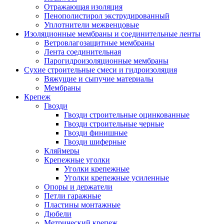
Отражающая изоляция
Пенополистирол экструдированный
Уплотнители межвенцовые
Изоляционные мембраны и соединительные ленты
Ветровлагозащитные мембраны
Лента соединительная
Парогидроизоляционные мембраны
Сухие строительные смеси и гидроизоляция
Вяжущие и сыпучие материалы
Мембраны
Крепеж
Гвозди
Гвозди строительные оцинкованные
Гвозди строительные черные
Гвозди финишные
Гвозди шиферные
Кляймеры
Крепежные уголки
Уголки крепежные
Уголки крепежные усиленные
Опоры и держатели
Петли гаражные
Пластины монтажные
Дюбели
Метрический крепеж