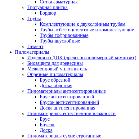
Сетка арматурная
Тротуарная плитка
Бордюр
Трубы
Комплектующие к двухслойным трубам
Трубы асбестоцементные и комплектующие
Трубы гофрированные
Трубы двуслойные
Цемент
Пиломатериалы
Изделия из ДПК (древесно-полимерный композит)
Биозащита для древесины
Межвенцовый уплотнитель
Обрезные пиломатериалы
Брус обрезной
Доска обрезная
Пиломатериалы антисептированные
Брус антисептированный
Брусок антисептированный
Доска антисептированная
Пиломатериалы естественной влажности
Брус
Брусок
Доска
Пиломатериалы сухие строганные