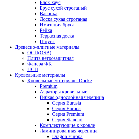
Блок-хаус
Брус сухой строганый
Вагонка
Доска сухая строганая
Имитация бруса
Рейка
Террасная доска
Шпунт
Древесно-плитные материалы
ОСП(OSB)
Плита ветрозащитная
Фанера ФК
ЦСП
Кровельные материалы
Кровельные материалы Docke
Premium
Аэраторы кровельные
Гибкая однослойная черепица
Серия Eurasia
Серия Europa
Серия Premium
Серия Standart
Комплектующие к кровле
Ламинированная черепица
Dragon Europa