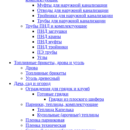
Муфты для наружной канализации
Отводы для наружной канализации
Тройники для наружной канализации
Трубы для наружной канализации
Трубы ПНД и комплектующие
ПНД заглушки
ПНД краны
ПНД муфты
ПНД тройники
ПЭ трубы
Углы
Топливные брикеты, дрова и уголь
Дрова
Топливные брикеты
Уголь древесный
Дача, сад и огород
Ограждения для грядок и клумб
Готовые грядки
Грядки из плоского шифера
Парники, теплицы, комплектующие
Теплица Капелька
Купольные (арочные) теплицы
Пленка парниковая
Пленка техническая