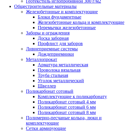
Геотекстиль иглопробивной 300 г/м2
Общестроительные материалы
Железобетонные и комплектующие
Блоки фундаментные
Железобетонные кольца и комплектующие
Перемычки железобетонные
Заборы и ограждения
Доска заборная
Профлист для заборов
Ливнеприемные системы
Дождеприемники
Металлопрокат
Арматура металлическая
Проволока вязальная
Труба стальная
Уголок металлический
Швеллер
Поликарбонат сотовый
Комплектующие к поликарбонату
Поликарбонат сотовый 4 мм
Поликарбонат сотовый 6 мм
Поликарбонат сотовый 8 мм
Полимерно-песчаные кольца, люки и
комплектующие
Сетки армирующие