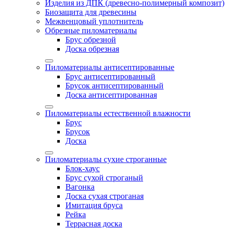
Изделия из ДПК (древесно-полимерный композит)
Биозащита для древесины
Межвенцовый уплотнитель
Обрезные пиломатериалы
Брус обрезной
Доска обрезная
Пиломатериалы антисептированные
Брус антисептированный
Брусок антисептированный
Доска антисептированная
Пиломатериалы естественной влажности
Брус
Брусок
Доска
Пиломатериалы сухие строганные
Блок-хаус
Брус сухой строганый
Вагонка
Доска сухая строганая
Имитация бруса
Рейка
Террасная доска