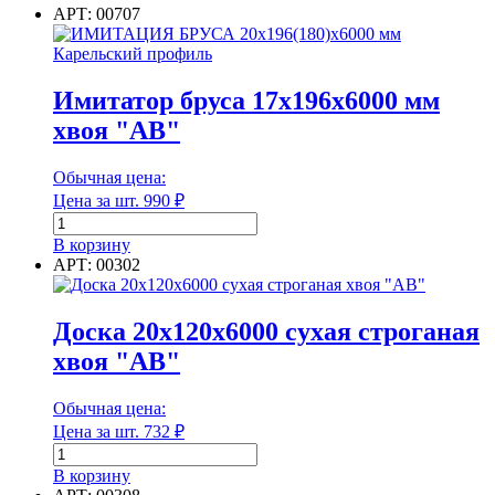
1-
АРТ: 00707
2
сорт
Имитатор бруса 17х196х6000 мм
хвоя "АВ"
Обычная цена:
Цена за шт.
990
₽
Количество
товара
В корзину
Имитатор
АРТ: 00302
бруса
17х196х6000
мм
Доска 20х120х6000 сухая строганая
хвоя
хвоя "АВ"
"АВ"
Обычная цена:
Цена за шт.
732
₽
Количество
товара
В корзину
Доска