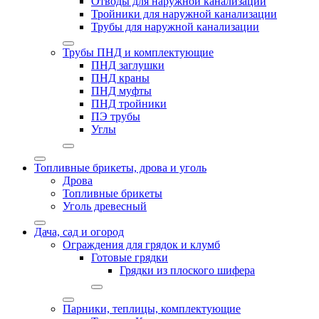
Отводы для наружной канализации
Тройники для наружной канализации
Трубы для наружной канализации
Трубы ПНД и комплектующие
ПНД заглушки
ПНД краны
ПНД муфты
ПНД тройники
ПЭ трубы
Углы
Топливные брикеты, дрова и уголь
Дрова
Топливные брикеты
Уголь древесный
Дача, сад и огород
Ограждения для грядок и клумб
Готовые грядки
Грядки из плоского шифера
Парники, теплицы, комплектующие