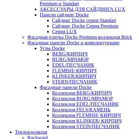
Premium и Standart
АКСЕССУАРЫ ДЛЯ САЙДИНГА LUX
Панели сайдинг Docke
Cайдинг Docke серии Standart
Сайдинг Docke Серия Premium
Серия LUX
Фасадная плитка Docke Premium коллекция Brick
Фасадные панели Docke и комплектующие
Углы Docke
BERG/КИРПИЧ
BURG/МРАМОР
EDEL/ПЕСЧАНИК
FLEMISH/ КИРПИЧ
KLINKER/КИРПИЧ
STERN/ПЕСЧАНИК
Фасадные панели Docke
Коллекция BERG/КИРПИЧ
Коллекция BURG/МРАМОР
Коллекция EDEL/ПЕСЧАНИК
Коллекция FELS/КАМЕНЬ
Коллекция FLEMISH/ КИРПИЧ
Коллекция KLINKER/ КИРПИЧ
Коллекция STEIN/ПЕСЧАНИК
Теплоизоляция
Rockwool