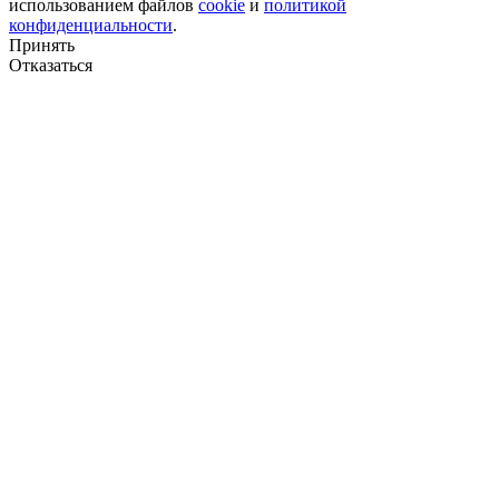
использованием файлов
cookie
и
политикой
конфиденциальности
.
Полезная ширина
Принять
Отказаться
Полезная ширина
Производительность
Производительность
Рабочее давление
Рабочее давление
Расшифровка маркировки