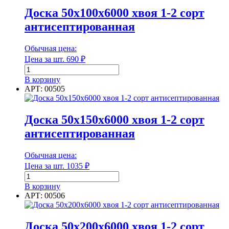
1-
Доска 50х100х6000 хвоя 1-2 сорт
Марка плотности
2
антисептированная
сорт
Марка по морозостойкости (F)
антисептированная
Обычная цена:
Цена за шт.
690
₽
Количество
товара
В корзину
Марка по морозостойкости (F)
Доска
АРТ: 00505
50х100х6000
Марка стали
хвоя
1-
Доска 50х150х6000 хвоя 1-2 сорт
2
антисептированная
сорт
антисептированная
Марка стали
Обычная цена:
Цена за шт.
1035
₽
Мин. рабочая температура
Количество
товара
В корзину
Доска
АРТ: 00506
50х150х6000
хвоя
Мин. рабочая температура
1-
Доска 50х200х6000 хвоя 1-2 сорт