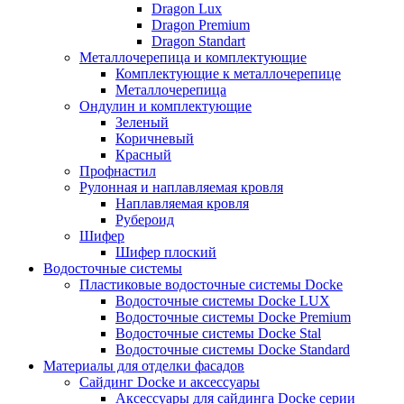
Dragon Lux
Dragon Premium
Dragon Standart
Металлочерепица и комплектующие
Комплектующие к металлочерепице
Металлочерепица
Ондулин и комплектующие
Зеленый
Коричневый
Красный
Профнастил
Рулонная и наплавляемая кровля
Наплавляемая кровля
Рубероид
Шифер
Шифер плоский
Водосточные системы
Пластиковые водосточные системы Docke
Водосточные системы Docke LUX
Водосточные системы Docke Premium
Водосточные системы Docke Stal
Водосточные системы Docke Standard
Материалы для отделки фасадов
Сайдинг Docke и аксессуары
Аксессуары для сайдинга Docke серии