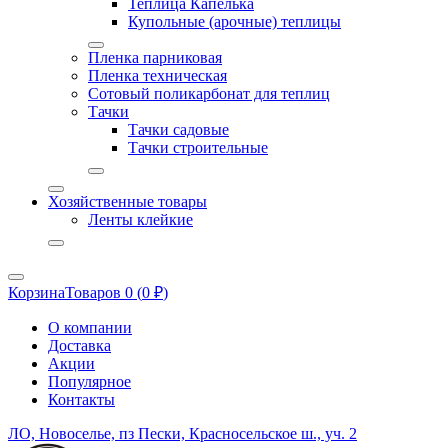
Теплица Капелька
Купольные (арочные) теплицы
Пленка парниковая
Пленка техническая
Сотовый поликарбонат для теплиц
Тачки
Тачки садовые
Тачки строительные
Хозяйственные товары
Ленты клейкие
Корзина
Товаров 0 (
0
₽
)
О компании
Доставка
Акции
Популярное
Контакты
ЛО, Новоселье, пз Пески, Красносельское ш., уч. 2