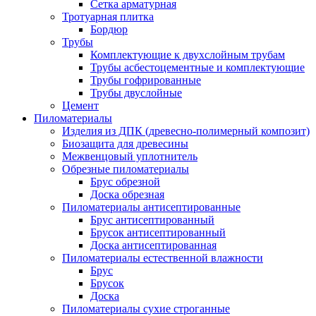
Сетка арматурная
Тротуарная плитка
Бордюр
Трубы
Комплектующие к двухслойным трубам
Трубы асбестоцементные и комплектующие
Трубы гофрированные
Трубы двуслойные
Цемент
Пиломатериалы
Изделия из ДПК (древесно-полимерный композит)
Биозащита для древесины
Межвенцовый уплотнитель
Обрезные пиломатериалы
Брус обрезной
Доска обрезная
Пиломатериалы антисептированные
Брус антисептированный
Брусок антисептированный
Доска антисептированная
Пиломатериалы естественной влажности
Брус
Брусок
Доска
Пиломатериалы сухие строганные