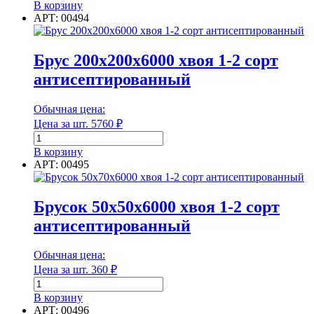
Группа горючести
товара
В корзину
Брус
АРТ: 00494
150х200х6000
Класс эмиссии
хвоя
1-
Брус 200х200х6000 хвоя 1-2 сорт
2
антисептированный
сорт
антисептированный
Класс эмиссии
Обычная цена:
Количество в 1 м³
Цена за шт.
5760
₽
Количество
товара
В корзину
Брус
АРТ: 00495
200х200х6000
Количество в 1 м³
хвоя
1-
Брусок 50х50х6000 хвоя 1-2 сорт
2
Количество в тонне
антисептированный
сорт
антисептированный
Обычная цена:
Цена за шт.
360
₽
Количество в тонне
Количество
товара
В корзину
Количество в упаковке
Брусок
АРТ: 00496