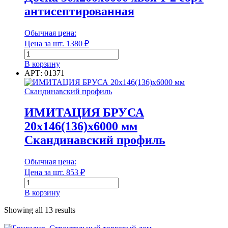
2
Наличие перфорации
антисептированная
сорт
антисептированная
Обычная цена:
Цена за шт.
1380
₽
Количество
Наличие перфорации
товара
В корзину
Доска
Нижняя часть
АРТ: 01371
50х200х6000
хвоя
1-
2
ИМИТАЦИЯ БРУСА
сорт
Нижняя часть
20х146(136)х6000 мм
антисептированная
Скандинавский профиль
Общая ширина в развороте
Обычная цена:
Цена за шт.
853
₽
Количество
Общая ширина в развороте
товара
В корзину
ИМИТАЦИЯ
Основной материал
БРУСА
Showing all 13 results
20х146(136)х6000
мм