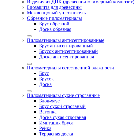
Изделия из ДПК (древесно-полимерный композит)
Биозащита для древесины
Межвенцовый уплотнитель
Обрезные пиломатериалы
Брус обрезной
Доска обрезная
Пиломатериалы антисептированные
Брус антисептированный
Брусок антисептированный
Доска антисептированная
Пиломатериалы естественной влажности
Брус
Брусок
Доска
Пиломатериалы сухие строганные
Блок-хаус
Брус сухой строганый
Вагонка
Доска сухая строганая
Имитация бруса
Рейка
Террасная доска