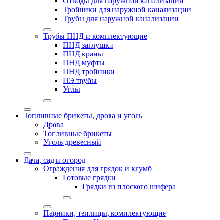
Отводы для наружной канализации
Тройники для наружной канализации
Трубы для наружной канализации
Трубы ПНД и комплектующие
ПНД заглушки
ПНД краны
ПНД муфты
ПНД тройники
ПЭ трубы
Углы
Топливные брикеты, дрова и уголь
Дрова
Топливные брикеты
Уголь древесный
Дача, сад и огород
Ограждения для грядок и клумб
Готовые грядки
Грядки из плоского шифера
Парники, теплицы, комплектующие