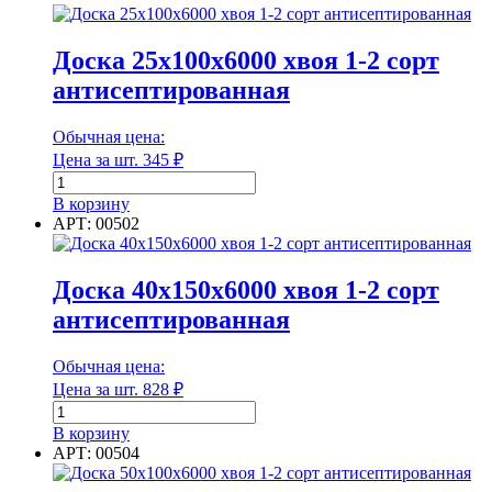
50х50х6000
хвоя
1-
Доска 25х100х6000 хвоя 1-2 сорт
2
антисептированная
Количество в упаковке
сорт
антисептированный
Макс. рабочая температура
Обычная цена:
Цена за шт.
345
₽
Количество
товара
В корзину
Доска
АРТ: 00502
Макс. рабочая температура
25х100х6000
хвоя
Марка
1-
Доска 40х150х6000 хвоя 1-2 сорт
2
антисептированная
сорт
антисептированная
Обычная цена:
Марка
Цена за шт.
828
₽
Количество
Марка плотности
товара
В корзину
Доска
АРТ: 00504
40х150х6000
хвоя