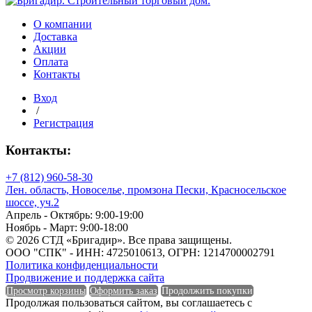
Скандинавский
профиль
О компании
Основной материал
Доставка
Акции
Оплата
Площадь (м²)
Контакты
Вход
/
Регистрация
Площадь (м²)
Контакты:
Плотность
+7 (812) 960-58-30
Лен. область, Новоселье, промзона Пески, Красносельское
шоссе, уч.2
Апрель - Октябрь: 9:00-19:00
Плотность
Ноябрь - Март: 9:00-18:00
© 2026 СТД «Бригадир». Все права защищены.
Покрытие обратной стороны
ООО "СПК" - ИНН: 4725010613, ОГРН: 1214700002791
Политика конфиденциальности
Продвижение и поддержка сайта
Просмотр корзины
Оформить заказ
Продолжить покупки
Продолжая пользоваться сайтом, вы соглашаетесь с
Покрытие обратной стороны