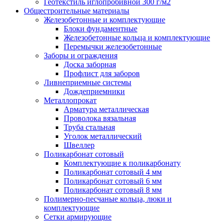
Геотекстиль иглопробивной 300 г/м2
Общестроительные материалы
Железобетонные и комплектующие
Блоки фундаментные
Железобетонные кольца и комплектующие
Перемычки железобетонные
Заборы и ограждения
Доска заборная
Профлист для заборов
Ливнеприемные системы
Дождеприемники
Металлопрокат
Арматура металлическая
Проволока вязальная
Труба стальная
Уголок металлический
Швеллер
Поликарбонат сотовый
Комплектующие к поликарбонату
Поликарбонат сотовый 4 мм
Поликарбонат сотовый 6 мм
Поликарбонат сотовый 8 мм
Полимерно-песчаные кольца, люки и
комплектующие
Сетки армирующие