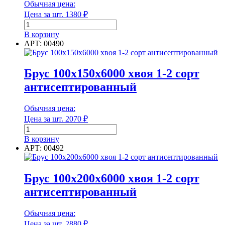
Обычная цена:
Диаметр
Цена за шт.
1380
₽
Количество
товара
В корзину
Брус
АРТ: 00490
100х100х6000
Диаметр
хвоя
1-
Брус 100х150х6000 хвоя 1-2 сорт
Диаметр наружный
2
антисептированный
сорт
антисептированный
Обычная цена:
Цена за шт.
2070
₽
Диаметр наружный
Количество
товара
В корзину
Диаметр внутренний
Брус
АРТ: 00492
100х150х6000
хвоя
1-
Брус 100х200х6000 хвоя 1-2 сорт
2
Диаметр внутренний
антисептированный
сорт
антисептированный
Длина
Обычная цена:
Цена за шт.
2880
₽