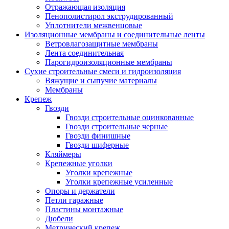
Отражающая изоляция
Пенополистирол экструдированный
Уплотнители межвенцовые
Изоляционные мембраны и соединительные ленты
Ветровлагозащитные мембраны
Лента соединительная
Парогидроизоляционные мембраны
Сухие строительные смеси и гидроизоляция
Вяжущие и сыпучие материалы
Мембраны
Крепеж
Гвозди
Гвозди строительные оцинкованные
Гвозди строительные черные
Гвозди финишные
Гвозди шиферные
Кляймеры
Крепежные уголки
Уголки крепежные
Уголки крепежные усиленные
Опоры и держатели
Петли гаражные
Пластины монтажные
Дюбели
Метрический крепеж