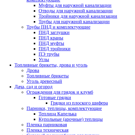
Муфты для наружной канализации
Отводы для наружной канализации
Тройники для наружной канализации
Трубы для наружной канализации
Трубы ПНД и комплектующие
ПНД заглушки
ПНД краны
ПНД муфты
ПНД тройники
ПЭ трубы
Углы
Топливные брикеты, дрова и уголь
Дрова
Топливные брикеты
Уголь древесный
Дача, сад и огород
Ограждения для грядок и клумб
Готовые грядки
Грядки из плоского шифера
Парники, теплицы, комплектующие
Теплица Капелька
Купольные (арочные) теплицы
Пленка парниковая
Пленка техническая