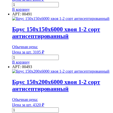
Количество
товара
В корзину
Брус
Длина
АРТ: 00491
100х200х6000
хвоя
Единица измерения
1-
Брус 150х150х6000 хвоя 1-2 сорт
2
антисептированный
сорт
антисептированный
Единица измерения
Обычная цена:
Цена за шт.
3105
₽
Количество
Форма
товара
В корзину
Брус
АРТ: 00493
150х150х6000
хвоя
1-
Форма
Брус 150х200х6000 хвоя 1-2 сорт
2
антисептированный
сорт
Группа горючести
антисептированный
Обычная цена:
Цена за шт.
4320
₽
Количество