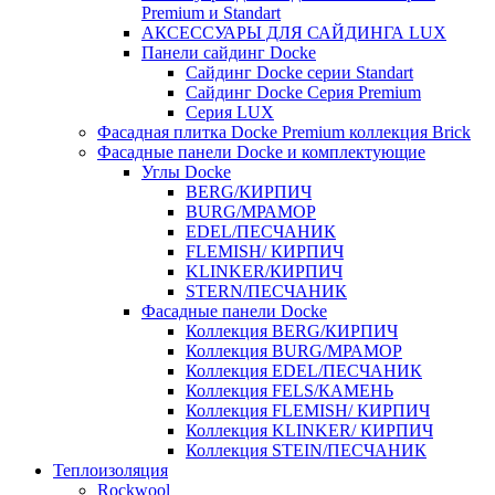
Premium и Standart
АКСЕССУАРЫ ДЛЯ САЙДИНГА LUX
Панели сайдинг Docke
Cайдинг Docke серии Standart
Сайдинг Docke Серия Premium
Серия LUX
Фасадная плитка Docke Premium коллекция Brick
Фасадные панели Docke и комплектующие
Углы Docke
BERG/КИРПИЧ
BURG/МРАМОР
EDEL/ПЕСЧАНИК
FLEMISH/ КИРПИЧ
KLINKER/КИРПИЧ
STERN/ПЕСЧАНИК
Фасадные панели Docke
Коллекция BERG/КИРПИЧ
Коллекция BURG/МРАМОР
Коллекция EDEL/ПЕСЧАНИК
Коллекция FELS/КАМЕНЬ
Коллекция FLEMISH/ КИРПИЧ
Коллекция KLINKER/ КИРПИЧ
Коллекция STEIN/ПЕСЧАНИК
Теплоизоляция
Rockwool