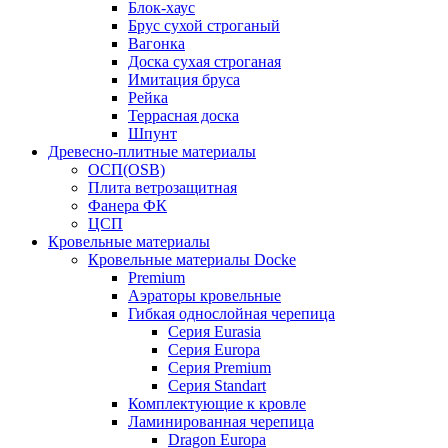
Блок-хаус
Брус сухой строганый
Вагонка
Доска сухая строганая
Имитация бруса
Рейка
Террасная доска
Шпунт
Древесно-плитные материалы
ОСП(OSB)
Плита ветрозащитная
Фанера ФК
ЦСП
Кровельные материалы
Кровельные материалы Docke
Premium
Аэраторы кровельные
Гибкая однослойная черепица
Серия Eurasia
Серия Europa
Серия Premium
Серия Standart
Комплектующие к кровле
Ламинированная черепица
Dragon Europa