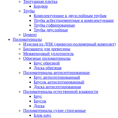
Тротуарная плитка
Бордюр
Трубы
Комплектующие к двухслойным трубам
Трубы асбестоцементные и комплектующие
Трубы гофрированные
Трубы двуслойные
Цемент
Пиломатериалы
Изделия из ДПК (древесно-полимерный композит)
Биозащита для древесины
Межвенцовый уплотнитель
Обрезные пиломатериалы
Брус обрезной
Доска обрезная
Пиломатериалы антисептированные
Брус антисептированный
Брусок антисептированный
Доска антисептированная
Пиломатериалы естественной влажности
Брус
Брусок
Доска
Пиломатериалы сухие строганные
Блок-хаус