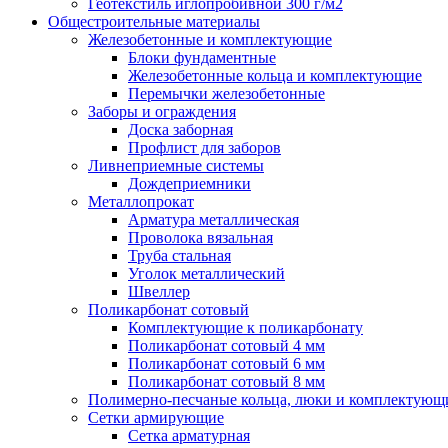
Геотекстиль иглопробивной 300 г/м2
Общестроительные материалы
Железобетонные и комплектующие
Блоки фундаментные
Железобетонные кольца и комплектующие
Перемычки железобетонные
Заборы и ограждения
Доска заборная
Профлист для заборов
Ливнеприемные системы
Дождеприемники
Металлопрокат
Арматура металлическая
Проволока вязальная
Труба стальная
Уголок металлический
Швеллер
Поликарбонат сотовый
Комплектующие к поликарбонату
Поликарбонат сотовый 4 мм
Поликарбонат сотовый 6 мм
Поликарбонат сотовый 8 мм
Полимерно-песчаные кольца, люки и комплектующ
Сетки армирующие
Сетка арматурная