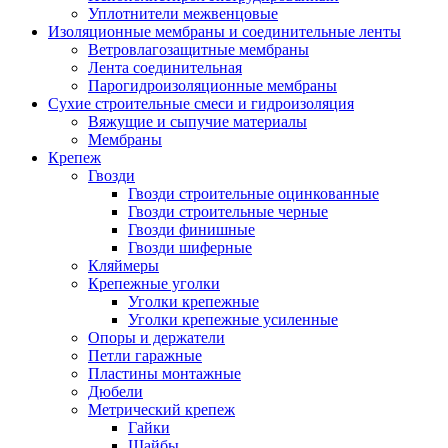
Уплотнители межвенцовые
Изоляционные мембраны и соединительные ленты
Ветровлагозащитные мембраны
Лента соединительная
Парогидроизоляционные мембраны
Сухие строительные смеси и гидроизоляция
Вяжущие и сыпучие материалы
Мембраны
Крепеж
Гвозди
Гвозди строительные оцинкованные
Гвозди строительные черные
Гвозди финишные
Гвозди шиферные
Кляймеры
Крепежные уголки
Уголки крепежные
Уголки крепежные усиленные
Опоры и держатели
Петли гаражные
Пластины монтажные
Дюбели
Метрический крепеж
Гайки
Шайбы