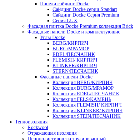
Панели сайдинг Docke
Cайдинг Docke серии Standart
Сайдинг Docke Серия Premium
Серия LUX
Фасадная плитка Docke Premium коллекция Brick
Фасадные панели Docke и комплектующие
Углы Docke
BERG/КИРПИЧ
BURG/МРАМОР
EDEL/ПЕСЧАНИК
FLEMISH/ КИРПИЧ
KLINKER/КИРПИЧ
STERN/ПЕСЧАНИК
Фасадные панели Docke
Коллекция BERG/КИРПИЧ
Коллекция BURG/МРАМОР
Коллекция EDEL/ПЕСЧАНИК
Коллекция FELS/КАМЕНЬ
Коллекция FLEMISH/ КИРПИЧ
Коллекция KLINKER/ КИРПИЧ
Коллекция STEIN/ПЕСЧАНИК
Теплоизоляция
Rockwool
Отражающая изоляция
Пенополистирол экструдированный