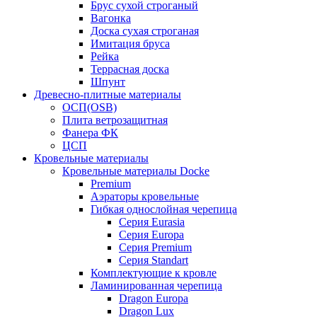
Брус сухой строганый
Вагонка
Доска сухая строганая
Имитация бруса
Рейка
Террасная доска
Шпунт
Древесно-плитные материалы
ОСП(OSB)
Плита ветрозащитная
Фанера ФК
ЦСП
Кровельные материалы
Кровельные материалы Docke
Premium
Аэраторы кровельные
Гибкая однослойная черепица
Серия Eurasia
Серия Europa
Серия Premium
Серия Standart
Комплектующие к кровле
Ламинированная черепица
Dragon Europa
Dragon Lux