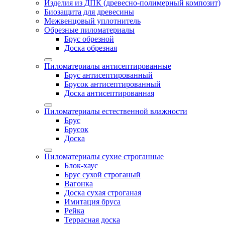
Изделия из ДПК (древесно-полимерный композит)
Биозащита для древесины
Межвенцовый уплотнитель
Обрезные пиломатериалы
Брус обрезной
Доска обрезная
Пиломатериалы антисептированные
Брус антисептированный
Брусок антисептированный
Доска антисептированная
Пиломатериалы естественной влажности
Брус
Брусок
Доска
Пиломатериалы сухие строганные
Блок-хаус
Брус сухой строганый
Вагонка
Доска сухая строганая
Имитация бруса
Рейка
Террасная доска