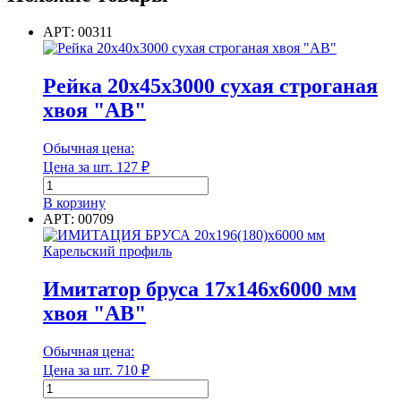
1-
2
АРТ: 00311
сорт
антисептированный
Рейка 20х45х3000 сухая строганая
хвоя "АВ"
Обычная цена:
Цена за шт.
127
₽
Количество
товара
В корзину
Рейка
АРТ: 00709
20х45х3000
сухая
строганая
хвоя
Имитатор бруса 17х146х6000 мм
"АВ"
хвоя "АВ"
Обычная цена:
Цена за шт.
710
₽
Количество