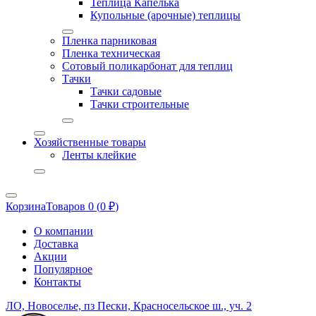
Теплица Капелька
Купольные (арочные) теплицы
Пленка парниковая
Пленка техническая
Сотовый поликарбонат для теплиц
Тачки
Тачки садовые
Тачки строительные
Хозяйственные товары
Ленты клейкие
Корзина
Товаров 0 (
0
₽
)
О компании
Доставка
Акции
Популярное
Контакты
ЛО, Новоселье, пз Пески, Красносельское ш., уч. 2