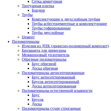
Сетка арматурная
Тротуарная плитка
Бордюр
Трубы
Комплектующие к двухслойным трубам
Трубы асбестоцементные и комплектующие
Трубы гофрированные
Трубы двуслойные
Цемент
Пиломатериалы
Изделия из ДПК (древесно-полимерный композит)
Биозащита для древесины
Межвенцовый уплотнитель
Обрезные пиломатериалы
Брус обрезной
Доска обрезная
Пиломатериалы антисептированные
Брус антисептированный
Брусок антисептированный
Доска антисептированная
Пиломатериалы естественной влажности
Брус
Брусок
Доска
Пиломатериалы сухие строганные