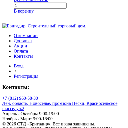
Количество
товара
В корзину
Утеплитель
межвенцовый
Джутовый
300г/
м2
О компании
(ш.
Доставка
15см)
Акции
рул.
Оплата
20
Контакты
м
Вход
/
Регистрация
Контакты:
+7 (812) 960-58-30
Лен. область, Новоселье, промзона Пески, Красносельское
шоссе, уч.2
Апрель - Октябрь: 9:00-19:00
Ноябрь - Март: 9:00-18:00
© 2026 СТД «Бригадир». Все права защищены.