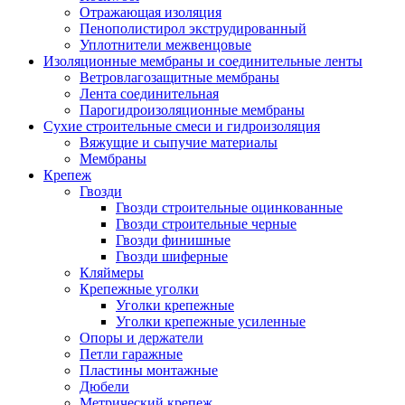
Отражающая изоляция
Пенополистирол экструдированный
Уплотнители межвенцовые
Изоляционные мембраны и соединительные ленты
Ветровлагозащитные мембраны
Лента соединительная
Парогидроизоляционные мембраны
Сухие строительные смеси и гидроизоляция
Вяжущие и сыпучие материалы
Мембраны
Крепеж
Гвозди
Гвозди строительные оцинкованные
Гвозди строительные черные
Гвозди финишные
Гвозди шиферные
Кляймеры
Крепежные уголки
Уголки крепежные
Уголки крепежные усиленные
Опоры и держатели
Петли гаражные
Пластины монтажные
Дюбели
Метрический крепеж