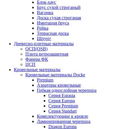
Блок-хаус
Брус сухой строганый
Вагонка
Доска сухая строганая
Имитация бруса
Рейка
Террасная доска
Шпунт
Древесно-плитные материалы
ОСП(OSB)
Плита ветрозащитная
Фанера ФК
ЦСП
Кровельные материалы
Кровельные материалы Docke
Premium
Аэраторы кровельные
Гибкая однослойная черепица
Серия Eurasia
Серия Europa
Серия Premium
Серия Standart
Комплектующие к кровле
Ламинированная черепица
Dragon Europa