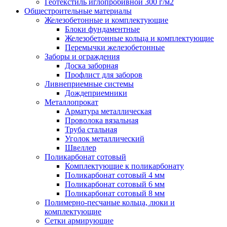
Геотекстиль иглопробивной 300 г/м2
Общестроительные материалы
Железобетонные и комплектующие
Блоки фундаментные
Железобетонные кольца и комплектующие
Перемычки железобетонные
Заборы и ограждения
Доска заборная
Профлист для заборов
Ливнеприемные системы
Дождеприемники
Металлопрокат
Арматура металлическая
Проволока вязальная
Труба стальная
Уголок металлический
Швеллер
Поликарбонат сотовый
Комплектующие к поликарбонату
Поликарбонат сотовый 4 мм
Поликарбонат сотовый 6 мм
Поликарбонат сотовый 8 мм
Полимерно-песчаные кольца, люки и
комплектующие
Сетки армирующие