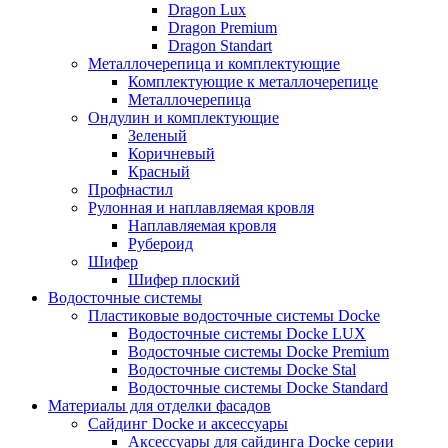
Dragon Lux
Dragon Premium
Dragon Standart
Металлочерепица и комплектующие
Комплектующие к металлочерепице
Металлочерепица
Ондулин и комплектующие
Зеленый
Коричневый
Красный
Профнастил
Рулонная и наплавляемая кровля
Наплавляемая кровля
Рубероид
Шифер
Шифер плоский
Водосточные системы
Пластиковые водосточные системы Docke
Водосточные системы Docke LUX
Водосточные системы Docke Premium
Водосточные системы Docke Stal
Водосточные системы Docke Standard
Материалы для отделки фасадов
Сайдинг Docke и аксессуары
Аксессуары для сайдинга Docke серии