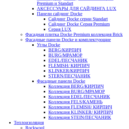
Premium и Standart
АКСЕССУАРЫ ДЛЯ САЙДИНГА LUX
Панели сайдинг Docke
Cайдинг Docke серии Standart
Сайдинг Docke Серия Premium
Серия LUX
Фасадная плитка Docke Premium коллекция Brick
Фасадные панели Docke и комплектующие
Углы Docke
BERG/КИРПИЧ
BURG/МРАМОР
EDEL/ПЕСЧАНИК
FLEMISH/ КИРПИЧ
KLINKER/КИРПИЧ
STERN/ПЕСЧАНИК
Фасадные панели Docke
Коллекция BERG/КИРПИЧ
Коллекция BURG/МРАМОР
Коллекция EDEL/ПЕСЧАНИК
Коллекция FELS/КАМЕНЬ
Коллекция FLEMISH/ КИРПИЧ
Коллекция KLINKER/ КИРПИЧ
Коллекция STEIN/ПЕСЧАНИК
Теплоизоляция
Rockwool