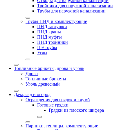
Отводы для наружной канализации
Тройники для наружной канализации
Трубы для наружной канализации
Трубы ПНД и комплектующие
ПНД заглушки
ПНД краны
ПНД муфты
ПНД тройники
ПЭ трубы
Углы
Топливные брикеты, дрова и уголь
Дрова
Топливные брикеты
Уголь древесный
Дача, сад и огород
Ограждения для грядок и клумб
Готовые грядки
Грядки из плоского шифера
Парники, теплицы, комплектующие