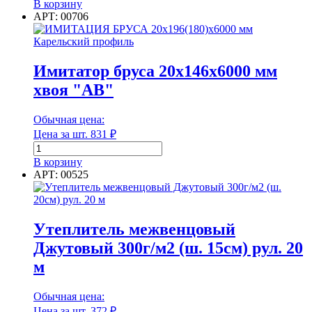
товара
В корзину
Имитатор
АРТ: 00706
бруса
17х146х6000
мм
хвоя
Имитатор бруса 20х146х6000 мм
"АВ"
хвоя "АВ"
Обычная цена:
Цена за шт.
831
₽
Количество
товара
В корзину
Имитатор
АРТ: 00525
бруса
20х146х6000
мм
хвоя
Утеплитель межвенцовый
"АВ"
Джутовый 300г/м2 (ш. 15см) рул. 20
м
Обычная цена:
Цена за шт.
372
₽