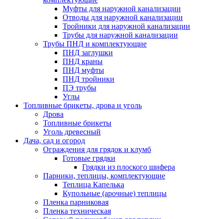
Муфты для наружной канализации
Отводы для наружной канализации
Тройники для наружной канализации
Трубы для наружной канализации
Трубы ПНД и комплектующие
ПНД заглушки
ПНД краны
ПНД муфты
ПНД тройники
ПЭ трубы
Углы
Топливные брикеты, дрова и уголь
Дрова
Топливные брикеты
Уголь древесный
Дача, сад и огород
Ограждения для грядок и клумб
Готовые грядки
Грядки из плоского шифера
Парники, теплицы, комплектующие
Теплица Капелька
Купольные (арочные) теплицы
Пленка парниковая
Пленка техническая