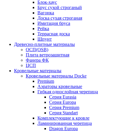
Блок-хаус
Брус сухой строганый
Вагонка
Доска сухая строганая
Имитация бруса
Рейка
Террасная доска
Шпунт
Древесно-плитные материалы
ОСП(OSB)
Плита ветрозащитная
Фанера ФК
ЦСП
Кровельные материалы
Кровельные материалы Docke
Premium
Аэраторы кровельные
Гибкая однослойная черепица
Серия Eurasia
Серия Europa
Серия Premium
Серия Standart
Комплектующие к кровле
Ламинированная черепица
Dragon Europa