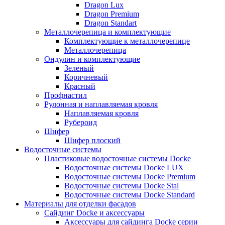
Dragon Lux
Dragon Premium
Dragon Standart
Металлочерепица и комплектующие
Комплектующие к металлочерепице
Металлочерепица
Ондулин и комплектующие
Зеленый
Коричневый
Красный
Профнастил
Рулонная и наплавляемая кровля
Наплавляемая кровля
Рубероид
Шифер
Шифер плоский
Водосточные системы
Пластиковые водосточные системы Docke
Водосточные системы Docke LUX
Водосточные системы Docke Premium
Водосточные системы Docke Stal
Водосточные системы Docke Standard
Материалы для отделки фасадов
Сайдинг Docke и аксессуары
Аксессуары для сайдинга Docke серии