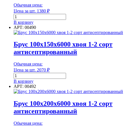
Обычная цена:
Цена за шт.
1380
₽
Диаметр
Количество
товара
В корзину
Диаметр наружный
Брус
АРТ: 00490
100х100х6000
хвоя
1-
Брус 100х150х6000 хвоя 1-2 сорт
2
Диаметр наружный
антисептированный
сорт
антисептированный
Диаметр внутренний
Обычная цена:
Цена за шт.
2070
₽
Количество
товара
В корзину
Брус
АРТ: 00492
Диаметр внутренний
100х150х6000
хвоя
Длина
1-
Брус 100х200х6000 хвоя 1-2 сорт
2
антисептированный
сорт
антисептированный
Обычная цена:
Длина