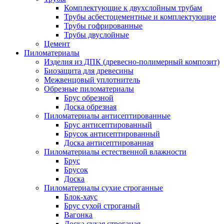
Комплектующие к двухслойным трубам
Трубы асбестоцементные и комплектующие
Трубы гофрированные
Трубы двуслойные
Цемент
Пиломатериалы
Изделия из ДПК (древесно-полимерный композит)
Биозащита для древесины
Межвенцовый уплотнитель
Обрезные пиломатериалы
Брус обрезной
Доска обрезная
Пиломатериалы антисептированные
Брус антисептированный
Брусок антисептированный
Доска антисептированная
Пиломатериалы естественной влажности
Брус
Брусок
Доска
Пиломатериалы сухие строганные
Блок-хаус
Брус сухой строганый
Вагонка
Доска сухая строганая