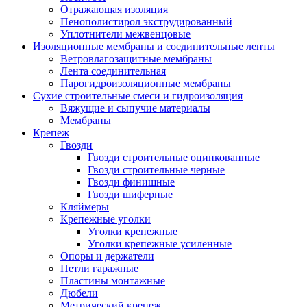
Отражающая изоляция
Пенополистирол экструдированный
Уплотнители межвенцовые
Изоляционные мембраны и соединительные ленты
Ветровлагозащитные мембраны
Лента соединительная
Парогидроизоляционные мембраны
Сухие строительные смеси и гидроизоляция
Вяжущие и сыпучие материалы
Мембраны
Крепеж
Гвозди
Гвозди строительные оцинкованные
Гвозди строительные черные
Гвозди финишные
Гвозди шиферные
Кляймеры
Крепежные уголки
Уголки крепежные
Уголки крепежные усиленные
Опоры и держатели
Петли гаражные
Пластины монтажные
Дюбели
Метрический крепеж