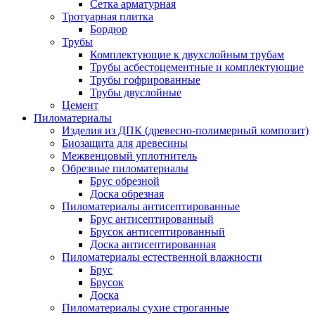
Сетка арматурная
Тротуарная плитка
Бордюр
Трубы
Комплектующие к двухслойным трубам
Трубы асбестоцементные и комплектующие
Трубы гофрированные
Трубы двуслойные
Цемент
Пиломатериалы
Изделия из ДПК (древесно-полимерный композит)
Биозащита для древесины
Межвенцовый уплотнитель
Обрезные пиломатериалы
Брус обрезной
Доска обрезная
Пиломатериалы антисептированные
Брус антисептированный
Брусок антисептированный
Доска антисептированная
Пиломатериалы естественной влажности
Брус
Брусок
Доска
Пиломатериалы сухие строганные