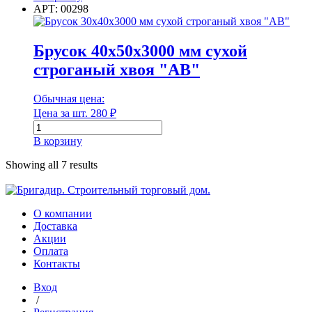
Брус
АРТ: 00298
Количество в упаковке
200х200х6000
хвоя
Макс. рабочая температура
1-
Брусок 40х50х3000 мм сухой
2
строганый хвоя "АВ"
сорт
антисептированный
Обычная цена:
Макс. рабочая температура
Цена за шт.
280
₽
Количество
Марка
товара
В корзину
Брусок
40х50х3000
Showing all 7 results
мм
сухой
Марка
строганый
хвоя
О компании
Марка плотности
"АВ"
Доставка
Акции
Оплата
Контакты
Марка плотности
Вход
/