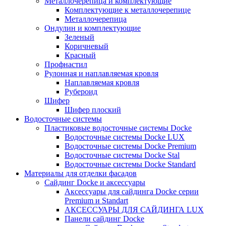
Металлочерепица и комплектующие
Комплектующие к металлочерепице
Металлочерепица
Ондулин и комплектующие
Зеленый
Коричневый
Красный
Профнастил
Рулонная и наплавляемая кровля
Наплавляемая кровля
Рубероид
Шифер
Шифер плоский
Водосточные системы
Пластиковые водосточные системы Docke
Водосточные системы Docke LUX
Водосточные системы Docke Premium
Водосточные системы Docke Stal
Водосточные системы Docke Standard
Материалы для отделки фасадов
Сайдинг Docke и аксессуары
Аксессуары для сайдинга Docke серии
Premium и Standart
АКСЕССУАРЫ ДЛЯ САЙДИНГА LUX
Панели сайдинг Docke