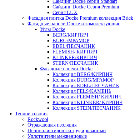
Cайдинг Docke серии Standart
Сайдинг Docke Серия Premium
Серия LUX
Фасадная плитка Docke Premium коллекция Brick
Фасадные панели Docke и комплектующие
Углы Docke
BERG/КИРПИЧ
BURG/МРАМОР
EDEL/ПЕСЧАНИК
FLEMISH/ КИРПИЧ
KLINKER/КИРПИЧ
STERN/ПЕСЧАНИК
Фасадные панели Docke
Коллекция BERG/КИРПИЧ
Коллекция BURG/МРАМОР
Коллекция EDEL/ПЕСЧАНИК
Коллекция FELS/КАМЕНЬ
Коллекция FLEMISH/ КИРПИЧ
Коллекция KLINKER/ КИРПИЧ
Коллекция STEIN/ПЕСЧАНИК
Теплоизоляция
Rockwool
Отражающая изоляция
Пенополистирол экструдированный
Уплотнители межвенцовые