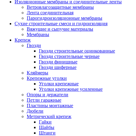
Изоляционные мембраны и соединительные ленты
Ветровлагозащитные мембраны
Лента соединительная
Парогидроизоляционные мембраны
Сухие строительные смеси и гидроизоляция
Вяжущие и сыпучие материалы
Мембраны
Крепеж
Гвозди
Гвозди строительные оцинкованные
Гвозди строительные черные
Гвозди финишные
Гвозди шиферные
Кляймеры
Крепежные уголки
Уголки крепежные
Уголки крепежные усиленные
Опоры и держатели
Петли гаражные
Пластины монтажные
Дюбели
Метрический крепеж
Гайки
Шайбы
Штанги