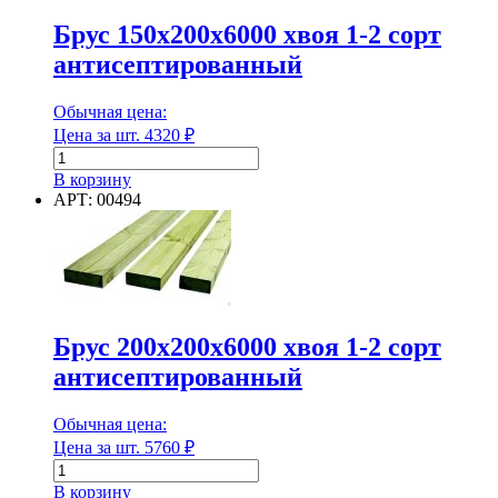
антисептированный
Брус 150х200х6000 хвоя 1-2 сорт
антисептированный
Класс эмиссии
Обычная цена:
Количество в 1 м³
Цена за шт.
4320
₽
Количество
товара
В корзину
Брус
АРТ: 00494
150х200х6000
Количество в 1 м³
хвоя
1-
Количество в тонне
2
сорт
антисептированный
Брус 200х200х6000 хвоя 1-2 сорт
Количество в тонне
антисептированный
Количество в упаковке
Обычная цена:
Цена за шт.
5760
₽
Количество
товара
В корзину