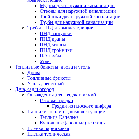
Муфты для наружной канализации
Отводы для наружной канализации
Тройники для наружной канализации
Трубы для наружной канализации
Трубы ПНД и комплектующие
ПНД заглушки
ПНД краны
ПНД муфты
ПНД тройники
ПЭ трубы
Углы
Топливные брикеты, дрова и уголь
Дрова
Топливные брикеты
Уголь древесный
Дача, сад и огород
Ограждения для грядок и клумб
Готовые грядки
Грядки из плоского шифера
Парники, теплицы, комплектующие
Теплица Капелька
Купольные (арочные) теплицы
Пленка парниковая
Пленка техническая