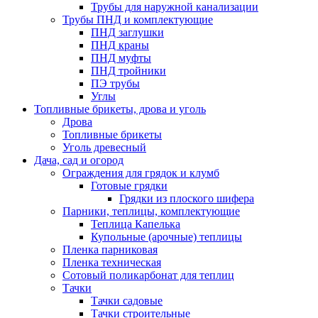
Трубы для наружной канализации
Трубы ПНД и комплектующие
ПНД заглушки
ПНД краны
ПНД муфты
ПНД тройники
ПЭ трубы
Углы
Топливные брикеты, дрова и уголь
Дрова
Топливные брикеты
Уголь древесный
Дача, сад и огород
Ограждения для грядок и клумб
Готовые грядки
Грядки из плоского шифера
Парники, теплицы, комплектующие
Теплица Капелька
Купольные (арочные) теплицы
Пленка парниковая
Пленка техническая
Сотовый поликарбонат для теплиц
Тачки
Тачки садовые
Тачки строительные