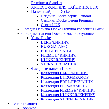
Premium и Standart
АКСЕССУАРЫ ДЛЯ САЙДИНГА LUX
Панели сайдинг Docke
Cайдинг Docke серии Standart
Сайдинг Docke Серия Premium
Серия LUX
Фасадная плитка Docke Premium коллекция Brick
Фасадные панели Docke и комплектующие
Углы Docke
BERG/КИРПИЧ
BURG/МРАМОР
EDEL/ПЕСЧАНИК
FLEMISH/ КИРПИЧ
KLINKER/КИРПИЧ
STERN/ПЕСЧАНИК
Фасадные панели Docke
Коллекция BERG/КИРПИЧ
Коллекция BURG/МРАМОР
Коллекция EDEL/ПЕСЧАНИК
Коллекция FELS/КАМЕНЬ
Коллекция FLEMISH/ КИРПИЧ
Коллекция KLINKER/ КИРПИЧ
Коллекция STEIN/ПЕСЧАНИК
Теплоизоляция
Rockwool