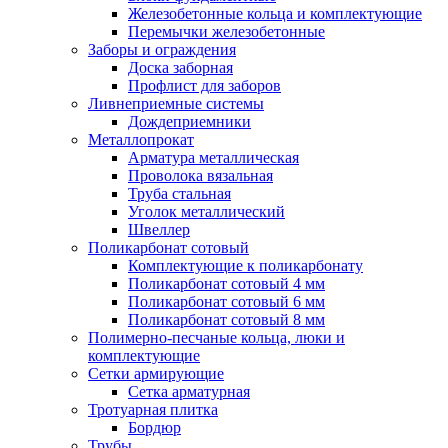
Железобетонные кольца и комплектующие
Перемычки железобетонные
Заборы и ограждения
Доска заборная
Профлист для заборов
Ливнеприемные системы
Дождеприемники
Металлопрокат
Арматура металлическая
Проволока вязальная
Труба стальная
Уголок металлический
Швеллер
Поликарбонат сотовый
Комплектующие к поликарбонату
Поликарбонат сотовый 4 мм
Поликарбонат сотовый 6 мм
Поликарбонат сотовый 8 мм
Полимерно-песчаные кольца, люки и
комплектующие
Сетки армирующие
Сетка арматурная
Тротуарная плитка
Бордюр
Трубы