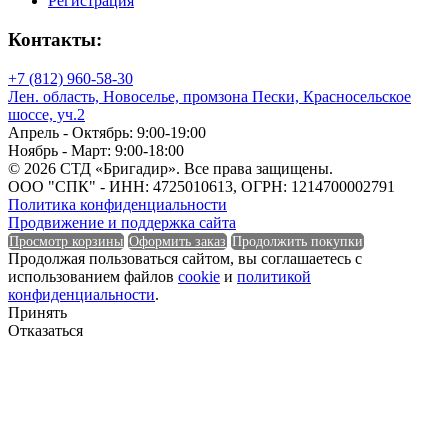
Регистрация
Марка по морозостойкости (F)
Контакты:
+7 (812) 960-58-30
Марка по морозостойкости (F)
Лен. область, Новоселье, промзона Пески, Красносельское
шоссе, уч.2
Апрель - Октябрь: 9:00-19:00
Марка стали
Ноябрь - Март: 9:00-18:00
© 2026 СТД «Бригадир». Все права защищены.
ООО "СПК" - ИНН: 4725010613, ОГРН: 1214700002791
Политика конфиденциальности
Продвижение и поддержка сайта
Марка стали
Просмотр корзины
Оформить заказ
Продолжить покупки
Продолжая пользоваться сайтом, вы соглашаетесь с
Мин. рабочая температура
использованием файлов
cookie
и
политикой
конфиденциальности
.
Принять
Отказаться
Мин. рабочая температура
Наличие перфорации