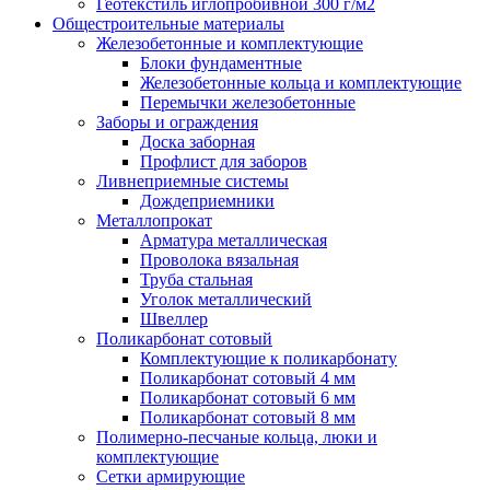
Геотекстиль иглопробивной 300 г/м2
Общестроительные материалы
Железобетонные и комплектующие
Блоки фундаментные
Железобетонные кольца и комплектующие
Перемычки железобетонные
Заборы и ограждения
Доска заборная
Профлист для заборов
Ливнеприемные системы
Дождеприемники
Металлопрокат
Арматура металлическая
Проволока вязальная
Труба стальная
Уголок металлический
Швеллер
Поликарбонат сотовый
Комплектующие к поликарбонату
Поликарбонат сотовый 4 мм
Поликарбонат сотовый 6 мм
Поликарбонат сотовый 8 мм
Полимерно-песчаные кольца, люки и
комплектующие
Сетки армирующие