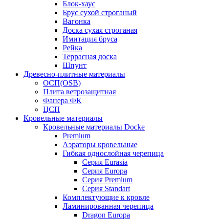
Блок-хаус
Брус сухой строганый
Вагонка
Доска сухая строганая
Имитация бруса
Рейка
Террасная доска
Шпунт
Древесно-плитные материалы
ОСП(OSB)
Плита ветрозащитная
Фанера ФК
ЦСП
Кровельные материалы
Кровельные материалы Docke
Premium
Аэраторы кровельные
Гибкая однослойная черепица
Серия Eurasia
Серия Europa
Серия Premium
Серия Standart
Комплектующие к кровле
Ламинированная черепица
Dragon Europa