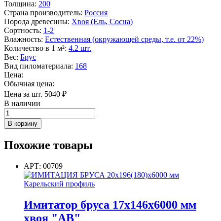
Толщина
:
200
Страна производитель
:
Россия
Порода древесины
:
Хвоя (Ель, Сосна)
Сортность
:
1-2
Влажность
:
Естественная (окружающей среды, т.е. от 22%)
Количество в 1 м²
:
4.2 шт.
Вес
:
Брус
Вид пиломатериала
:
168
Цена:
Обычная цена:
Цена за шт.
5040
₽
В наличии
Количество
товара
В корзину
Брус
обрезной
Похожие товары
200х200х6000
хвоя
1-
АРТ: 00709
2
сорт
Имитатор бруса 17х146х6000 мм
хвоя "АВ"