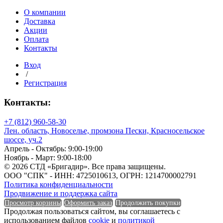
мм
хвоя
О компании
"АВ"
Доставка
Акции
Оплата
Контакты
Вход
/
Регистрация
Контакты:
+7 (812) 960-58-30
Лен. область, Новоселье, промзона Пески, Красносельское
шоссе, уч.2
Апрель - Октябрь: 9:00-19:00
Ноябрь - Март: 9:00-18:00
© 2026 СТД «Бригадир». Все права защищены.
ООО "СПК" - ИНН: 4725010613, ОГРН: 1214700002791
Политика конфиденциальности
Продвижение и поддержка сайта
Просмотр корзины
Оформить заказ
Продолжить покупки
Продолжая пользоваться сайтом, вы соглашаетесь с
использованием файлов
cookie
и
политикой