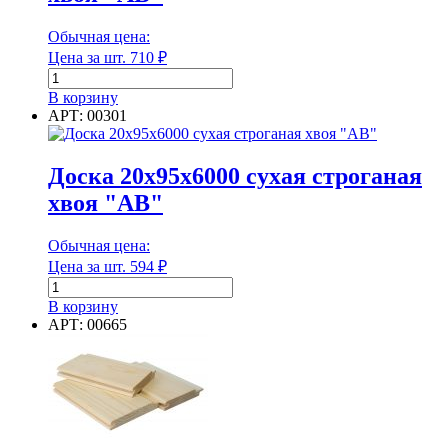
Обычная цена:
Цена за шт.
710
₽
Количество
товара
В корзину
Имитатор
АРТ: 00301
бруса
17х146х6000
мм
Доска 20х95х6000 сухая строганая
хвоя
хвоя "АВ"
"АВ"
Обычная цена:
Цена за шт.
594
₽
Количество
товара
В корзину
Доска
АРТ: 00665
20х95х6000
сухая
строганая
хвоя
"АВ"