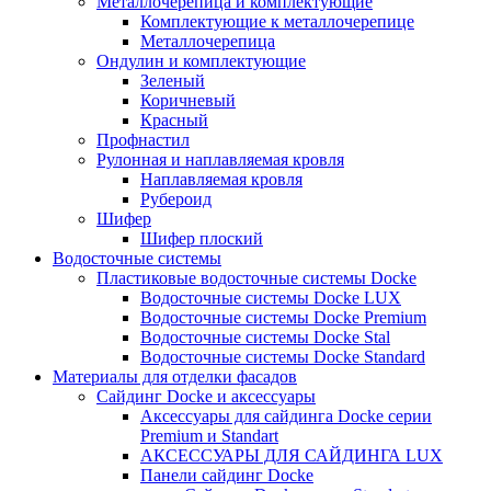
Металлочерепица и комплектующие
Комплектующие к металлочерепице
Металлочерепица
Ондулин и комплектующие
Зеленый
Коричневый
Красный
Профнастил
Рулонная и наплавляемая кровля
Наплавляемая кровля
Рубероид
Шифер
Шифер плоский
Водосточные системы
Пластиковые водосточные системы Docke
Водосточные системы Docke LUX
Водосточные системы Docke Premium
Водосточные системы Docke Stal
Водосточные системы Docke Standard
Материалы для отделки фасадов
Сайдинг Docke и аксессуары
Аксессуары для сайдинга Docke серии
Premium и Standart
АКСЕССУАРЫ ДЛЯ САЙДИНГА LUX
Панели сайдинг Docke