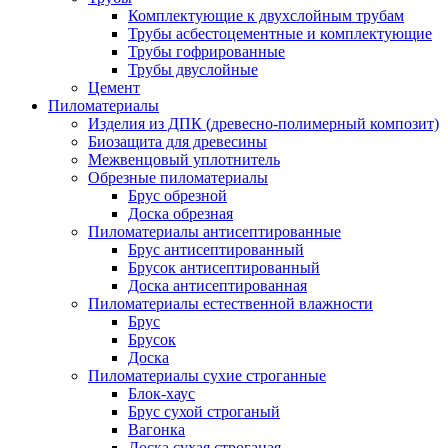
Комплектующие к двухслойным трубам
Трубы асбестоцементные и комплектующие
Трубы гофрированные
Трубы двуслойные
Цемент
Пиломатериалы
Изделия из ДПК (древесно-полимерный композит)
Биозащита для древесины
Межвенцовый уплотнитель
Обрезные пиломатериалы
Брус обрезной
Доска обрезная
Пиломатериалы антисептированные
Брус антисептированный
Брусок антисептированный
Доска антисептированная
Пиломатериалы естественной влажности
Брус
Брусок
Доска
Пиломатериалы сухие строганные
Блок-хаус
Брус сухой строганый
Вагонка
Доска сухая строганая