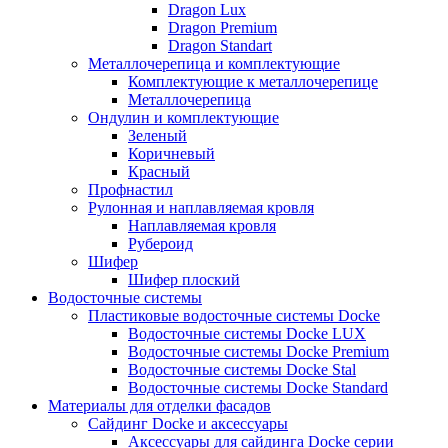
Dragon Lux
Dragon Premium
Dragon Standart
Металлочерепица и комплектующие
Комплектующие к металлочерепице
Металлочерепица
Ондулин и комплектующие
Зеленый
Коричневый
Красный
Профнастил
Рулонная и наплавляемая кровля
Наплавляемая кровля
Рубероид
Шифер
Шифер плоский
Водосточные системы
Пластиковые водосточные системы Docke
Водосточные системы Docke LUX
Водосточные системы Docke Premium
Водосточные системы Docke Stal
Водосточные системы Docke Standard
Материалы для отделки фасадов
Сайдинг Docke и аксессуары
Аксессуары для сайдинга Docke серии