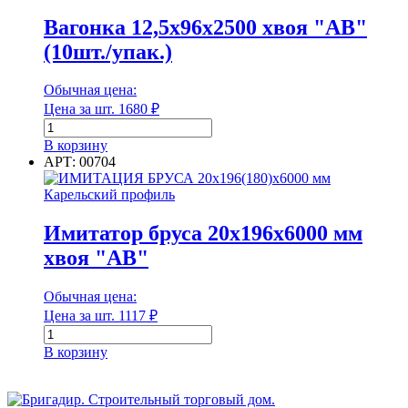
Вагонка 12,5х96х2500 хвоя "АВ"
(10шт./упак.)
Обычная цена:
Цена за шт.
1680
₽
Количество
товара
В корзину
Вагонка
АРТ: 00704
12,5х96х2500
хвоя
"АВ"
(10шт./
Имитатор бруса 20х196х6000 мм
упак.)
хвоя "АВ"
Обычная цена:
Цена за шт.
1117
₽
Количество
товара
В корзину
Имитатор
бруса
20х196х6000