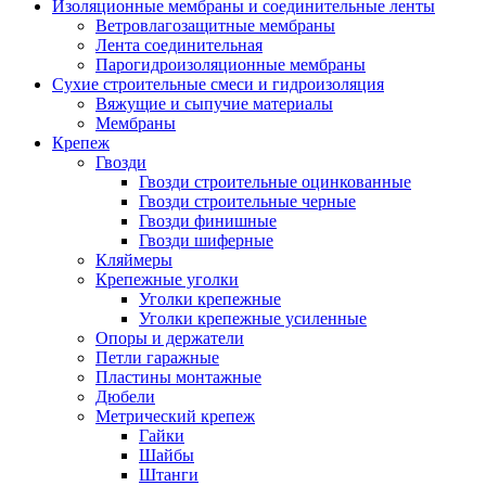
Изоляционные мембраны и соединительные ленты
Ветровлагозащитные мембраны
Лента соединительная
Парогидроизоляционные мембраны
Сухие строительные смеси и гидроизоляция
Вяжущие и сыпучие материалы
Мембраны
Крепеж
Гвозди
Гвозди строительные оцинкованные
Гвозди строительные черные
Гвозди финишные
Гвозди шиферные
Кляймеры
Крепежные уголки
Уголки крепежные
Уголки крепежные усиленные
Опоры и держатели
Петли гаражные
Пластины монтажные
Дюбели
Метрический крепеж
Гайки
Шайбы
Штанги