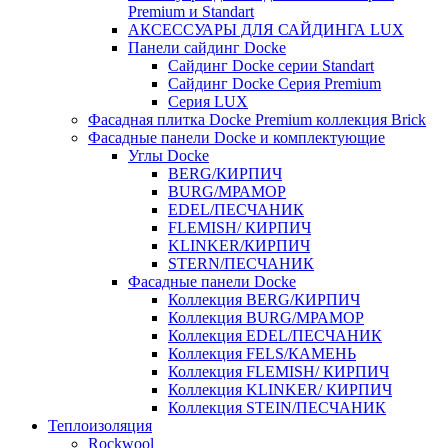
Premium и Standart
АКСЕССУАРЫ ДЛЯ САЙДИНГА LUX
Панели сайдинг Docke
Cайдинг Docke серии Standart
Сайдинг Docke Серия Premium
Серия LUX
Фасадная плитка Docke Premium коллекция Brick
Фасадные панели Docke и комплектующие
Углы Docke
BERG/КИРПИЧ
BURG/МРАМОР
EDEL/ПЕСЧАНИК
FLEMISH/ КИРПИЧ
KLINKER/КИРПИЧ
STERN/ПЕСЧАНИК
Фасадные панели Docke
Коллекция BERG/КИРПИЧ
Коллекция BURG/МРАМОР
Коллекция EDEL/ПЕСЧАНИК
Коллекция FELS/КАМЕНЬ
Коллекция FLEMISH/ КИРПИЧ
Коллекция KLINKER/ КИРПИЧ
Коллекция STEIN/ПЕСЧАНИК
Теплоизоляция
Rockwool