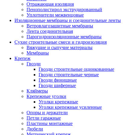
Отражающая изоляция
Пенополистирол экструдированный
Уплотнители межвенцовые
Изоляционные мембраны и соединительные ленты
Ветровлагозащитные мембраны
Лента соединительная
Парогидроизоляционные мембраны
Сухие строительные смеси и гидроизоляция
Вяжущие и сыпучие материалы
Мембраны
Крепеж
Гвозди
Гвозди строительные оцинкованные
Гвозди строительные черные
Гвозди финишные
Гвозди шиферные
Кляймеры
Крепежные уголки
Уголки крепежные
Уголки крепежные усиленные
Опоры и держатели
Петли гаражные
Пластины монтажные
Дюбели
Метрический крепеж