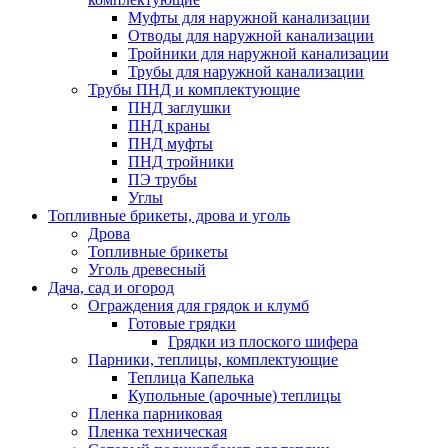
Муфты для наружной канализации
Отводы для наружной канализации
Тройники для наружной канализации
Трубы для наружной канализации
Трубы ПНД и комплектующие
ПНД заглушки
ПНД краны
ПНД муфты
ПНД тройники
ПЭ трубы
Углы
Топливные брикеты, дрова и уголь
Дрова
Топливные брикеты
Уголь древесный
Дача, сад и огород
Ограждения для грядок и клумб
Готовые грядки
Грядки из плоского шифера
Парники, теплицы, комплектующие
Теплица Капелька
Купольные (арочные) теплицы
Пленка парниковая
Пленка техническая