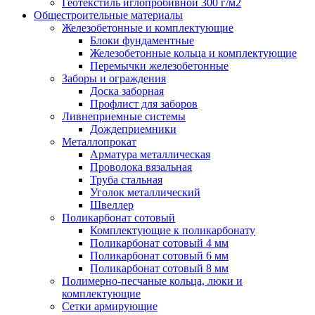
Геотекстиль иглопробивной 300 г/м2
Общестроительные материалы
Железобетонные и комплектующие
Блоки фундаментные
Железобетонные кольца и комплектующие
Перемычки железобетонные
Заборы и ограждения
Доска заборная
Профлист для заборов
Ливнеприемные системы
Дождеприемники
Металлопрокат
Арматура металлическая
Проволока вязальная
Труба стальная
Уголок металлический
Швеллер
Поликарбонат сотовый
Комплектующие к поликарбонату
Поликарбонат сотовый 4 мм
Поликарбонат сотовый 6 мм
Поликарбонат сотовый 8 мм
Полимерно-песчаные кольца, люки и
комплектующие
Сетки армирующие