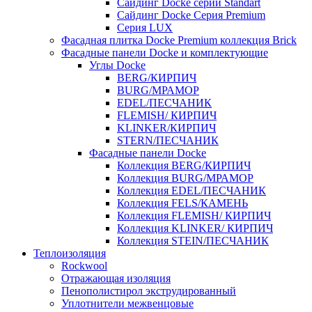
Cайдинг Docke серии Standart
Сайдинг Docke Серия Premium
Серия LUX
Фасадная плитка Docke Premium коллекция Brick
Фасадные панели Docke и комплектующие
Углы Docke
BERG/КИРПИЧ
BURG/МРАМОР
EDEL/ПЕСЧАНИК
FLEMISH/ КИРПИЧ
KLINKER/КИРПИЧ
STERN/ПЕСЧАНИК
Фасадные панели Docke
Коллекция BERG/КИРПИЧ
Коллекция BURG/МРАМОР
Коллекция EDEL/ПЕСЧАНИК
Коллекция FELS/КАМЕНЬ
Коллекция FLEMISH/ КИРПИЧ
Коллекция KLINKER/ КИРПИЧ
Коллекция STEIN/ПЕСЧАНИК
Теплоизоляция
Rockwool
Отражающая изоляция
Пенополистирол экструдированный
Уплотнители межвенцовые