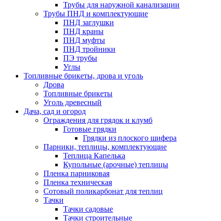
Трубы для наружной канализации
Трубы ПНД и комплектующие
ПНД заглушки
ПНД краны
ПНД муфты
ПНД тройники
ПЭ трубы
Углы
Топливные брикеты, дрова и уголь
Дрова
Топливные брикеты
Уголь древесный
Дача, сад и огород
Ограждения для грядок и клумб
Готовые грядки
Грядки из плоского шифера
Парники, теплицы, комплектующие
Теплица Капелька
Купольные (арочные) теплицы
Пленка парниковая
Пленка техническая
Сотовый поликарбонат для теплиц
Тачки
Тачки садовые
Тачки строительные