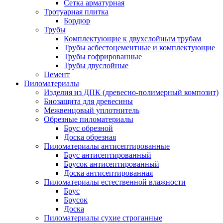
Сетка арматурная
Тротуарная плитка
Бордюр
Трубы
Комплектующие к двухслойным трубам
Трубы асбестоцементные и комплектующие
Трубы гофрированные
Трубы двуслойные
Цемент
Пиломатериалы
Изделия из ДПК (древесно-полимерный композит)
Биозащита для древесины
Межвенцовый уплотнитель
Обрезные пиломатериалы
Брус обрезной
Доска обрезная
Пиломатериалы антисептированные
Брус антисептированный
Брусок антисептированный
Доска антисептированная
Пиломатериалы естественной влажности
Брус
Брусок
Доска
Пиломатериалы сухие строганные