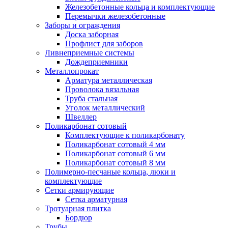
Железобетонные кольца и комплектующие
Перемычки железобетонные
Заборы и ограждения
Доска заборная
Профлист для заборов
Ливнеприемные системы
Дождеприемники
Металлопрокат
Арматура металлическая
Проволока вязальная
Труба стальная
Уголок металлический
Швеллер
Поликарбонат сотовый
Комплектующие к поликарбонату
Поликарбонат сотовый 4 мм
Поликарбонат сотовый 6 мм
Поликарбонат сотовый 8 мм
Полимерно-песчаные кольца, люки и
комплектующие
Сетки армирующие
Сетка арматурная
Тротуарная плитка
Бордюр
Трубы